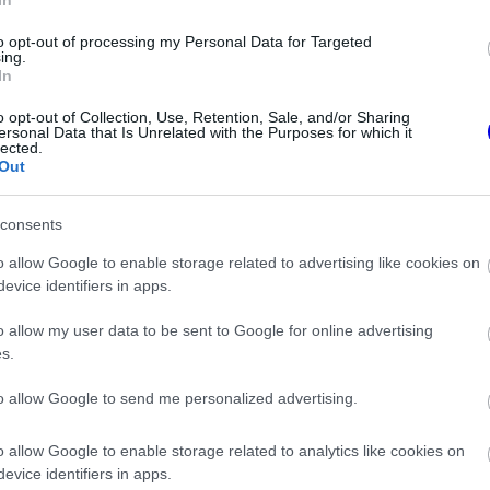
In
leadok, de mégsem történt semmi. Nem
ok csak azért kimenni a pályára, hogy a
to opt-out of processing my Personal Data for Targeted
ing.
In
ünk… Tényleg nagyon közel voltam ahhoz, hogy
o opt-out of Collection, Use, Retention, Sale, and/or Sharing
ersonal Data that Is Unrelated with the Purposes for which it
lected.
Out
consents
o allow Google to enable storage related to advertising like cookies on
evice identifiers in apps.
o allow my user data to be sent to Google for online advertising
s.
to allow Google to send me personalized advertising.
FORMA-1
o allow Google to enable storage related to analytics like cookies on
elentése: Egy
Hiába a hatalmas fejlesztési
evice identifiers in apps.
m is vár a
ugrás, óriási a baj az Aston