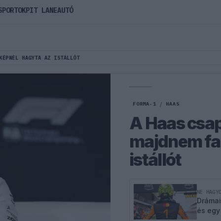
SPORTOK
PIT LANE
AUTÓ
KÉPNÉL HAGYTA AZ ISTÁLLÓT
FORMA-1
/
HAAS
A Haas csa
majdnem fa
istállót
NE HAGY
Drámai
és egy