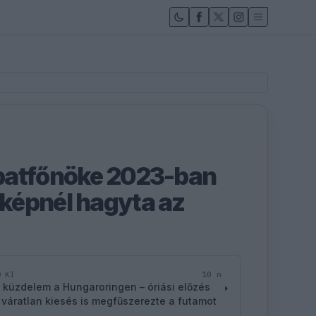
patfőnöke 2023-ban
képnél hagyta az
10 n
D KI
 küzdelem a Hungaroringen – óriási előzés
 váratlan kiesés is megfűszerezte a futamot