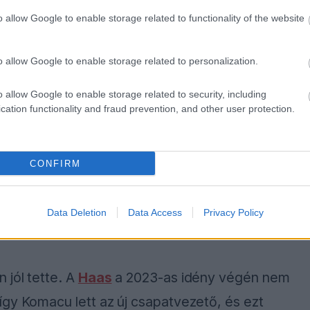
Martinnál
o allow Google to enable storage related to functionality of the website
 Komacu túlságosan is hűséges volt azokhoz,
o allow Google to enable storage related to personalization.
tt, kitart. „A végén azért nem távoztam, mert
o allow Google to enable storage related to security, including
ek, akik számítanak rám, és azt várják, hogy
cation functionality and fraud prevention, and other user protection.
am, oké, addig nem megyek el, amíg nem tettem
nak meg tőlem.”
CONFIRM
sikra elhagyni azokat az embereket, akik
ka annak, hogy nem távoztam a csapattól” –
Data Deletion
Data Access
Privacy Policy
 jól tette. A
Haas
a 2023-as idény végén nem
így Komacu lett az új csapatvezető, és ezt