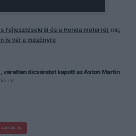
s fejlesztésekről és a Honda motorról
, míg
am is vár a mezőnyre
 váratlan dicséretet kapott az Aston Martin
TÁSHOZ
OZZÁSZÓLOK