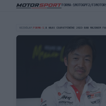
FORMA-1
MOTOGP
F2/F3
MOTOR
KEZDŐLAP
/
FORMA-1
/
A HAAS CSAPATFŐNÖKE 2023-BAN MAJDNEM FA