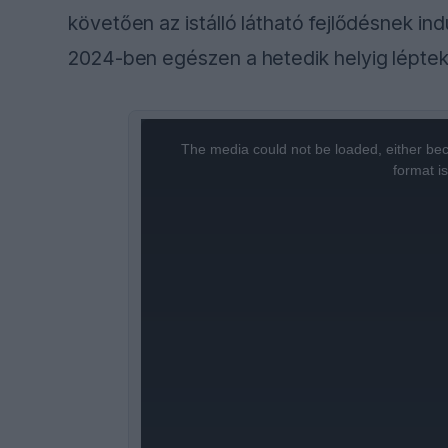
követően az istálló látható fejlődésnek indu
2024-ben egészen a hetedik helyig léptek
This
is
a
The media could not be loaded, either bec
modal
window.
format i