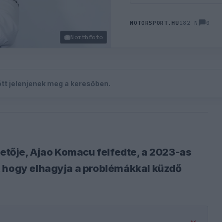
0
MOTORSPORT.HU
182 N
Northfoto
zött jelenjenek meg a keresőben.
zetője, Ajao Komacu felfedte, a 2023-as
, hogy elhagyja a problémákkal küzdő