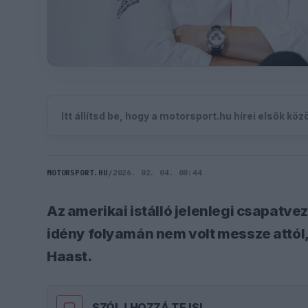
Itt állítsd be, hogy a motorsport.hu hírei elsők kö
MOTORSPORT.HU
/
2026. 02. 04. 08:44
Az amerikai istálló jelenlegi csapatve
idény folyamán nem volt messze attól
Haast.
SZÓLJ HOZZÁ TE IS!