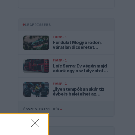
LEGFRISSEBB
FORMA-1
Fordulat Mogyoródon,
váratlan dicséretet
kapott az Aston Martin
FORMA-1
Loïc Serra: Év végén majd
adunk egy osztályzatot
magunknak
FORMA-1
„Ilyen tempóban akár tíz
évbe is beletelhet az
Aston Martin
felzárkózása”
→
ÖSSZES FRISS HÍR
HIRDETÉS