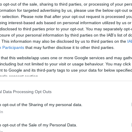
to opt-out of the sale, sharing to third parties, or processing of your per
formation for targeted advertising by us, please use the below opt-out s
ause the server or network failed or because the
r selection. Please note that after your opt-out request is processed y
s not supported.
eing interest-based ads based on personal information utilized by us or
disclosed to third parties prior to your opt-out. You may separately opt-
losure of your personal information by third parties on the IAB’s list of
. This information may also be disclosed by us to third parties on the
IA
Participants
that may further disclose it to other third parties.
 that this website/app uses one or more Google services and may gath
Video
Player
is
including but not limited to your visit or usage behaviour. You may click 
loading.
 to Google and its third-party tags to use your data for below specifi
ogle consent section.
l Data Processing Opt Outs
o opt-out of the Sharing of my personal data.
In
o opt-out of the Sale of my Personal Data.