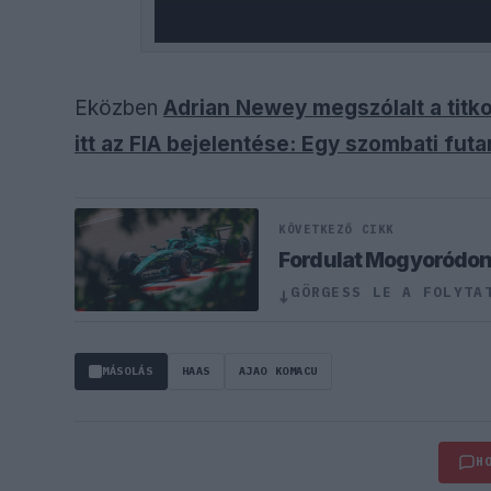
Eközben
Adrian Newey megszólalt a titko
itt az FIA bejelentése: Egy szombati fut
KÖVETKEZŐ CIKK
Fordulat Mogyoródon,
GÖRGESS LE A FOLYTA
↓
MÁSOLÁS
HAAS
AJAO KOMACU
H