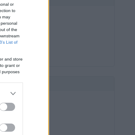
sonal or
ection to
ou may
 personal
out of the
 downstream
B’s List of
er and store
to grant or
ed purposes
HIRDETÉS