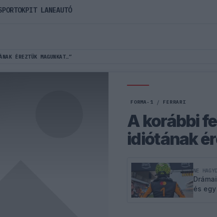
SPORTOK
PIT LANE
AUTÓ
ÁNAK ÉREZTÜK MAGUNKAT…”
FORMA-1
/
FERRARI
A korábbi fe
idiótának 
NE HAGY
Drámai
és egy