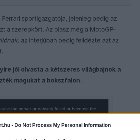
Ferrari sportigazgatója, jelenleg pedig az
ezt a szerepkört. Az olasz még a MotoGP-
gliónak
, az interjúban pedig felidézte azt az
t.
re jól olvasta a kétszeres világbajnok a
ezték magukat a bokszfalon.
ause the server or network failed or because the
s not supported.
t.hu -
Do Not Process My Personal Information