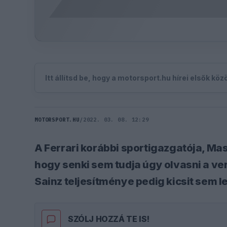
Itt állítsd be, hogy a motorsport.hu hírei elsők kö
MOTORSPORT.HU
/
2022. 03. 08. 12:29
A Ferrari korábbi sportigazgatója, Mas
hogy senki sem tudja úgy olvasni a v
Sainz teljesítménye pedig kicsit sem l
SZÓLJ HOZZÁ TE IS!