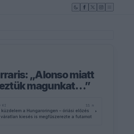
rraris: „Alonso miatt
éreztük magunkat…”
11 n
D KI
 küzdelem a Hungaroringen – óriási előzés
 váratlan kiesés is megfűszerezte a futamot