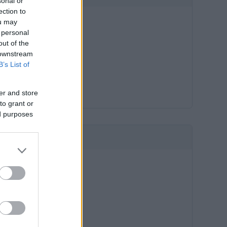
sonal or
ection to
ou may
 personal
out of the
 downstream
B’s List of
er and store
to grant or
ed purposes
HIRDETÉS