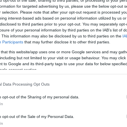
to opt-out of the sale, sharing to third parties, or processing of your per
formation for targeted advertising by us, please use the below opt-out s
r selection. Please note that after your opt-out request is processed y
eing interest-based ads based on personal information utilized by us or
disclosed to third parties prior to your opt-out. You may separately opt-
losure of your personal information by third parties on the IAB’s list of
. This information may also be disclosed by us to third parties on the
IA
Participants
that may further disclose it to other third parties.
 that this website/app uses one or more Google services and may gath
including but not limited to your visit or usage behaviour. You may click 
 to Google and its third-party tags to use your data for below specifi
ogle consent section.
ő. Számos alkalommal idiótának éreztük
l Data Processing Opt Outs
ott. Mi számítógépek előtt ültünk, miközben ő
o opt-out of the Sharing of my personal data.
rtette a dolgokat, mint a többiek. Vannak
In
ani neked.”
o opt-out of the Sale of my Personal Data.
In