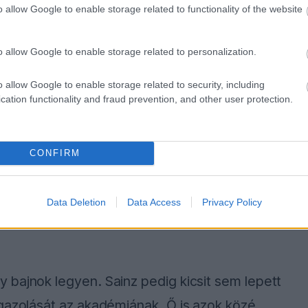
o allow Google to enable storage related to functionality of the website
o allow Google to enable storage related to personalization.
i kiváló fiatal versenyző előtt jár jelenleg.
 lesz az önbizalma, de ehhez hozzátartozik,
o allow Google to enable storage related to security, including
cation functionality and fraud prevention, and other user protection.
 hibázott, míg Charles a Ferrarinál ezt nem
a.”
CONFIRM
 már 16 éves kora óta követem, és már ekkor
tett kilométerek számában, ami a különbséget
Data Deletion
Data Access
Privacy Policy
dig ő tette csalódást keltővé Ricciardo
 bajnok legyen. Sainz pedig kicsit sem lepett
igazolását az akadémiának. Ő is azok közé