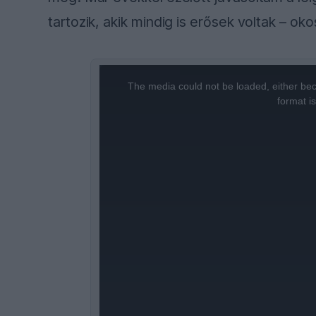
tartozik, akik mindig is erősek voltak – ok
This
is
a
The media could not be loaded, either bec
modal
window.
format i