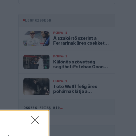
LEGFRISSEBB
FORMA-1
A szakértő szerint a
Ferrarinak üres csekket
kellene adnia
Verstappennek
FORMA-1
Különös szövetség
segítheti Esteban Ocon
Aston Martinhoz
igazolását
FORMA-1
Toto Wolff félig üres
pohárnak látja a
magyarországi dobogót
→
ÖSSZES FRISS HÍR
HIRDETÉS