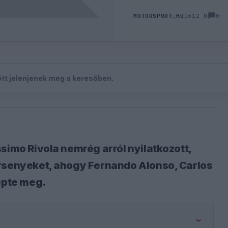
0
MOTORSPORT.HU
1612 N
zött jelenjenek meg a keresőben.
simo Rivola nemrég arról nyilatkozott,
ersenyeket, ahogy Fernando Alonso, Carlos
epte meg.