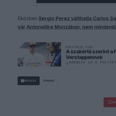
Eközben
Sergio Perez válthatja Carlos Sa
vár Antonellire Monzában, nem mindenki
KÖVETKEZŐ CIKK
A szakértő szerint a 
Verstappennek
↓
GÖRGESS LE A FOLYTA
MÁSOLÁS
FERRARI
H