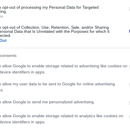
to opt-out of processing my Personal Data for Targeted
ing.
In
o opt-out of Collection, Use, Retention, Sale, and/or Sharing
ersonal Data that Is Unrelated with the Purposes for which it
lected.
Out
consents
o allow Google to enable storage related to advertising like cookies on
evice identifiers in apps.
FORMA-1
angulat vár
Montoya átlátott Verstappen
Monzában, nem
trükkjén és elárulta a távozási
o allow my user data to be sent to Google for online advertising
 szurkol
pletykák valódi okát
s.
to allow Google to send me personalized advertising.
a véleményét: Verstappennek szerinte
o allow Google to enable storage related to analytics like cookies on
olt, mint Leclerc-nek, Sainz remek
evice identifiers in apps.
indig is erős versenyzőnek tartotta a