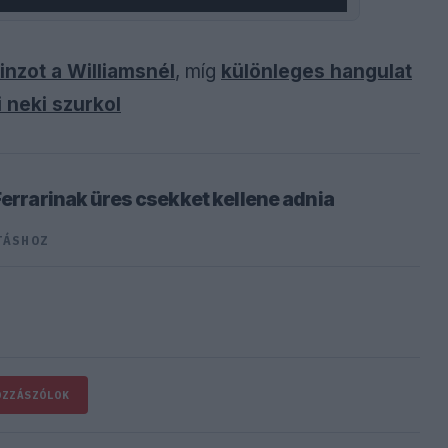
inzot a Williamsnél
, míg
különleges hangulat
 neki szurkol
Ferrarinak üres csekket kellene adnia
TÁSHOZ
OZZÁSZÓLOK