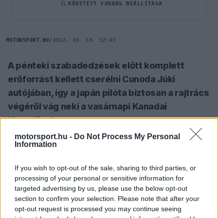
G
KÖVETETT FORRÁS BEÁLLÍTÁSA
MOTORSPORT.HU
/
2022. 06. 18. 12:47
A pénteki szabadedzések előtt komplett
erőforrást kellett cserélni Cunoda Júki
autójában, így a japán pilóta biztosan a rajtrács
végéről vág neki a vasárnapi Kanadai
Nagydíjnak.
motorsport.hu -
Do Not Process My Personal
Information
SZÓLJ HOZZÁ TE IS!
If you wish to opt-out of the sale, sharing to third parties, or
processing of your personal or sensitive information for
A büntetést azért szabdta ki az FIA, hiszen ez
targeted advertising by us, please use the below opt-out
már a negyedik teljesen új motor, amit az
section to confirm your selection. Please note that after your
opt-out request is processed you may continue seeing
AlphaTauri használ, márpedig a szabályok szerint