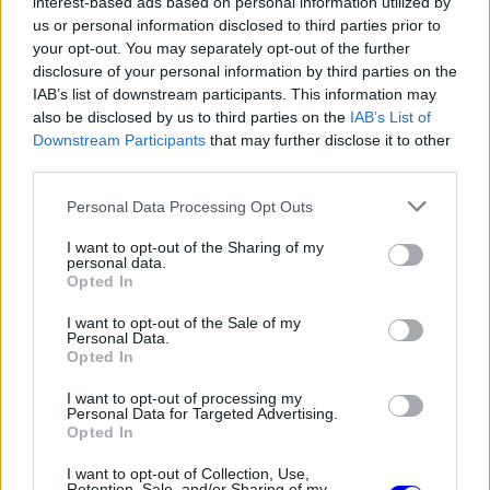
interest-based ads based on personal information utilized by
us or personal information disclosed to third parties prior to
csak három egységet használhat egy pilóta
your opt-out. You may separately opt-out of the further
büntetés nélkül.
disclosure of your personal information by third parties on the
IAB’s list of downstream participants. This information may
also be disclosed by us to third parties on the
IAB’s List of
Cunoda autójában most turbót, MGU-H-t és
Downstream Participants
that may further disclose it to other
MGU-K-t is cseréltek, így valóban egy teljesen új
third parties.
erőforrással vág neki a montréali futamnak, ám ez
Please note that this website/app uses one or more Google
Personal Data Processing Opt Outs
services and may gather and store information including but
azt jelenti, hogy a mezőny végéről kell rajtolnia
not limited to your visit or usage behaviour. You may click to
I want to opt-out of the Sharing of my
vasárnap.
personal data.
grant or deny consent to Google and its third-party tags to
Opted In
use your data for below specified purposes in below Google
consent section.
I want to opt-out of the Sale of my
Personal Data.
The media could not be loaded, either because
Opted In
This
the server or network failed or because the format
is
I want to opt-out of processing my
is not supported.
Personal Data for Targeted Advertising.
Video
a
Opted In
Player
is
loading.
modal
I want to opt-out of Collection, Use,
Retention, Sale, and/or Sharing of my