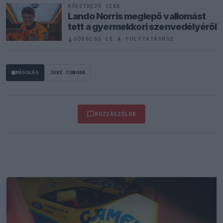
KÖVETKEZŐ CIKK
Lando Norris meglepő vallomást
tett a gyermekkori szenvedélyéről
↓
GÖRGESS LE A FOLYTATÁSHOZ
MÁSOLÁS
JUKI CUNODA
HOZZÁSZÓLOK