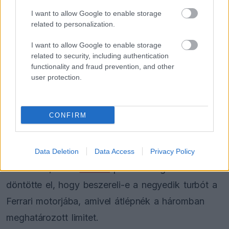
I want to allow Google to enable storage
FORMA-1
related to personalization.
Különös szövetség segítheti
Esteban Ocon Aston Martinhoz
I want to allow Google to enable storage
igazolását
related to security, including authentication
functionality and fraud prevention, and other
user protection.
FORMA-1
Váratlan mentőövet kaphat Liam
Lawson a Red Bulltól
CONFIRM
Tíz rajthelyes büntetés várhat viszont Charles
Data Deletion
Data Access
Privacy Policy
Leclerc-re, ám a
Ferrari
péntek estig nem
döntötte el, hogy beszereli-e a negyedik turbót a
Ferrari motorjába, amivel átlépnék a háromban
meghatározott limitet.