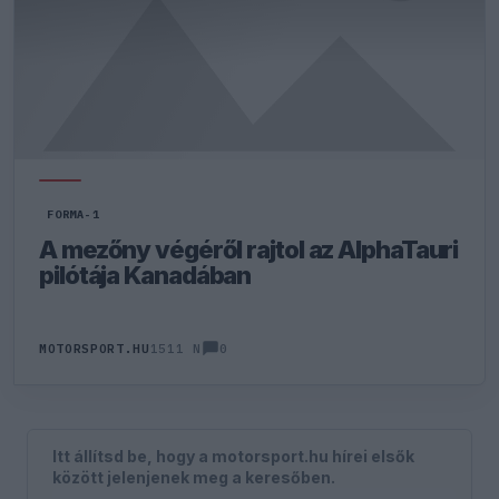
FORMA-1
A mezőny végéről rajtol az AlphaTauri
pilótája Kanadában
0
MOTORSPORT.HU
1511 N
Itt állítsd be, hogy a motorsport.hu hírei elsők
között jelenjenek meg a keresőben.