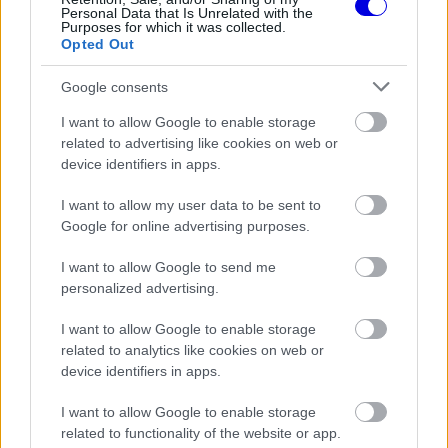
window.
Personal Data that Is Unrelated with the
Purposes for which it was collected.
Opted Out
Google consents
Nem a japán az egyetlen, akinek az autójában
I want to allow Google to enable storage
related to advertising like cookies on web or
alkatrészeket kellett cserélni, Esteban Ocon, Kevin
device identifiers in apps.
Magnussen, Lance Stroll és Nicholas Latifi is
I want to allow my user data to be sent to
kapott új elemeket, de egyelőre egyikőjük sem
Google for online advertising purposes.
lépte át a limitet, így rájuk nem vár büntetés.
I want to allow Google to send me
personalized advertising.
EZEKET IS AJÁNLJUK
I want to allow Google to enable storage
related to analytics like cookies on web or
device identifiers in apps.
FORMA-1
Max Verstappen érzelmes példával
szemléltette a család fontosságát
I want to allow Google to enable storage
related to functionality of the website or app.