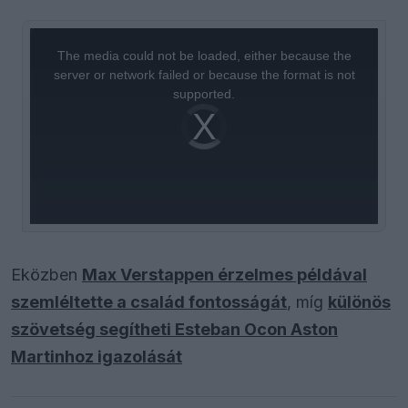
This
is
a
The media could not be loaded, either because the
modal
window.
server or network failed or because the format is not
supported.
Video
Player
is
loading.
Eközben
Max Verstappen érzelmes példával
szemléltette a család fontosságát
, míg
különös
szövetség segítheti Esteban Ocon Aston
Martinhoz igazolását