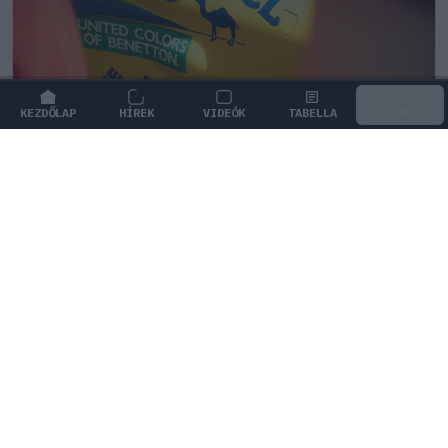
KEZDŐLAP
HÍREK
VIDEÓK
TABELLA
MENÜ
FORMA-1
Több százmillió forintért kelhet el
Michael Schumacher első Forma–1-es
autója
Szeptemberben elárverezik a Jordan 191-est, amellyel
Michael Schumacher megkezdte felejthetetlen Forma–
1-es pályafutását.
0
HEGEDŰS LÁSZLÓ
38 P