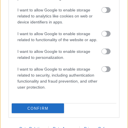
az remek összhangot teremt. A csapatok remek
I want to allow Google to enable storage
dinamikát tudnak kiépíteni, ha mindenki
related to analytics like cookies on web or
ugyanabba az irányba húz.”
device identifiers in apps.
I want to allow Google to enable storage
Mivel a brit-thai egy többéves megállapodást
related to functionality of the website or app.
kötött jelenlegi munkaadójával, így van ideje más
I want to allow Google to enable storage
dolgokra is fókuszálni, és jobban tudja nézni az
related to personalization.
összképet is. „A legtöbb időmet eddig a túlélésre
I want to allow Google to enable storage
vagy a teljesítmény hajszolására fordítottam.”
related to security, including authentication
functionality and fraud prevention, and other
user protection.
„Most azonban, hogy már megvan ez a fajta
stabilitás, jobban tudok koncentrálni a jövőre, és
arra, hogy miként lehetne előremozdítani az
CONFIRM
istállót. Mely területeken kell a leginkább
fejlesztenünk?”