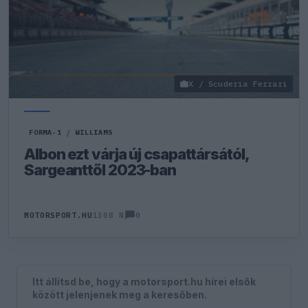
X / Scuderia Ferrari
FORMA-1
/
WILLIAMS
Albon ezt várja új csapattársától,
Sargeanttől 2023-ban
0
MOTORSPORT.HU
1308 N
Itt állítsd be, hogy a motorsport.hu hírei elsők
között jelenjenek meg a keresőben.