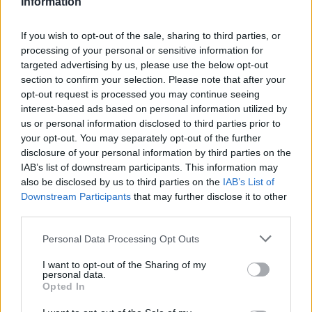
Information
Video
a
Player
is
loading.
modal
If you wish to opt-out of the sale, sharing to third parties, or
processing of your personal or sensitive information for
window.
targeted advertising by us, please use the below opt-out
section to confirm your selection. Please note that after your
opt-out request is processed you may continue seeing
interest-based ads based on personal information utilized by
„Azt szeretném, hogy összedolgozzunk, ezzel
us or personal information disclosed to third parties prior to
your opt-out. You may separately opt-out of the further
gyorsítva a fejlődést. Ennek érdekében pedig
disclosure of your personal information by third parties on the
IAB’s list of downstream participants. This information may
Logant is minél hamarabb fel kell hozni egy adott
also be disclosed by us to third parties on the
IAB’s List of
szintre, hogy visszajelzéseket adhasson, és
Downstream Participants
that may further disclose it to other
third parties.
előremozdíthassa a csapatot azokon a
területeken, ahol erre szükség van” – nyilatkozta
Please note that this website/app uses one or more Google
Personal Data Processing Opt Outs
services and may gather and store information including but
Albon.
not limited to your visit or usage behaviour. You may click to
I want to opt-out of the Sharing of my
personal data.
grant or deny consent to Google and its third-party tags to
Opted In
use your data for below specified purposes in below Google
EZEKET IS AJÁNLJUK
consent section.