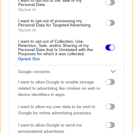
I want to opt-out of the Sale of my
Personal Data.
Opted In
FORMA-1
Döbbenetes adatgyűjtéssel
I want to opt-out of processing my
döntött a Ferrari Sainz és Ricciardo
Personal Data for Targeted Advertising.
között
Opted In
I want to opt-out of Collection, Use,
Retention, Sale, and/or Sharing of my
Personal Data that Is Unrelated with the
FORMA-1
Purposes for which it was collected.
A saját protezsáltja állhat Max
Opted Out
Verstappen útjába a jövőben
Google consents
I want to allow Google to enable storage
related to advertising like cookies on web or
FORMA-1
device identifiers in apps.
Már a nyári szünetben elindult a
hőségriadó a Forma–1-ben
I want to allow my user data to be sent to
Google for online advertising purposes.
I want to allow Google to send me
„Ha két ember ugyanazon célért dolgozik, akkor
personalized advertising.