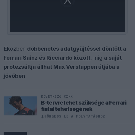
is
loading.
Eközben
döbbenetes adatgyűjtéssel döntött a
Ferrari Sainz és Ricciardo között
, míg
a saját
protezsáltja állhat Max Verstappen útjába a
jövőben
KÖVETKEZŐ CIKK
B-tervre lehet szüksége a Ferrari
fiatal tehetségének
↓
GÖRGESS LE A FOLYTATÁSHOZ