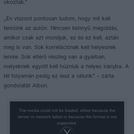
okoztak.”
„Én viszont pontosan tudom, hogy mit kell
tennünk az autón. Nincsen könnyű megoldás,
amikor csak azt mondjuk, ez és ez kell, aztán
meg is van. Sok korrelációnak kell helyesnek
lennie. Sok eltérő részleg van a gyárban,
melyeknek együtt kell húzniuk a helyes irányba. A
tél folyamán pedig ez lesz a célunk” – zárta
gondolatát Albon.
This
is
a
The media could not be loaded, either because the
modal
window.
server or network failed or because the format is not
supported.
Video
Player