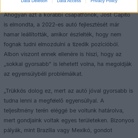
Data Deletion
Data Access
Privacy Policy
Ahogyan azt a korábbi csapatfőnök, Jost Capito
is elmondta, a 2022-es autó fejlesztését már
hamar leállították, amikor észlelték, hogy nem
fognak tudni elmozdulni a tizedik pozícióból.
Albon viszont ennek ellenére is hiszi, hogy az
„sokkal gyorsabb” is lehetett volna, ha megoldják
az egyensúlybéli problémáikat.
„Trükkös dolog ez, mert az autó jóval gyorsabb is
tudna lenni a megfelelő egyensúllyal. A
teljesítmény terén eléggé be voltunk határolva,
mert gondjaink voltak egyes területeken. Bizonyos
pályák, mint Brazília vagy Mexikó, gondot