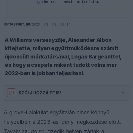
G
KÖVETETT FORRÁS BEÁLLÍTÁSA
MOTORSPORT.HU
/
2023. 01. 09. 08:14
A Williams versenyzője, Alexander Albon
kifejtette, milyen együttműködésre számít
újdonsült márkatársával, Logan Sargeanttel,
és hogy a csapata miként tudott volna már
2022-ben is jobban teljesíteni.
SZÓLJ HOZZÁ TE IS!
A grove-i alakulat egyáltalán nincs könnyű
helyzetben a 2023-as idény megkezdése előtt.
Tavaly az utolsó, tizedik helyen zárták a