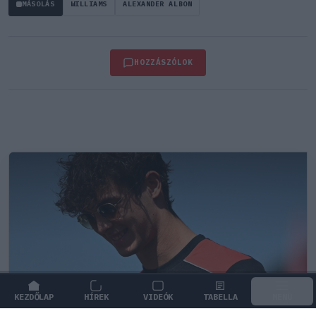
MÁSOLÁS
WILLIAMS
ALEXANDER ALBON
HOZZÁSZÓLOK
KEZDŐLAP
HÍREK
VIDEÓK
TABELLA
MENÜ