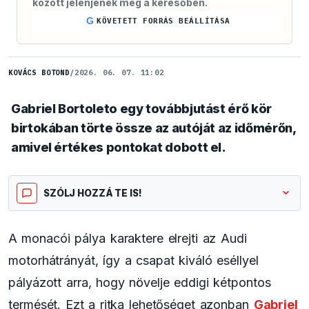
között jelenjenek meg a keresőben.
G
KÖVETETT FORRÁS BEÁLLÍTÁSA
KOVÁCS BOTOND
/
2026. 06. 07. 11:02
Gabriel Bortoleto egy továbbjutást érő kör
birtokában törte össze az autóját az időmérőn,
amivel értékes pontokat dobott el.
SZÓLJ HOZZÁ TE IS!
A monacói pálya karaktere elrejti az Audi
motorhátrányát, így a csapat kiváló eséllyel
pályázott arra, hogy növelje eddigi kétpontos
termését. Ezt a ritka lehetőséget azonban
Gabriel