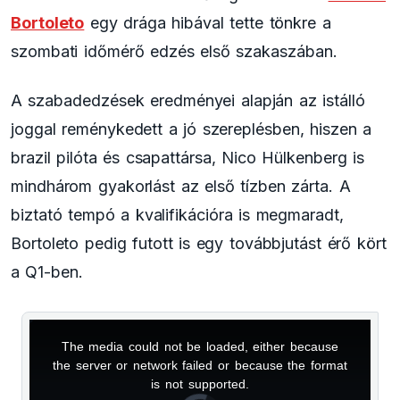
Bortoleto
egy drága hibával tette tönkre a
szombati időmérő edzés első szakaszában.
A szabadedzések eredményei alapján az istálló
joggal reménykedett a jó szereplésben, hiszen a
brazil pilóta és csapattársa, Nico Hülkenberg is
mindhárom gyakorlást az első tízben zárta. A
biztató tempó a kvalifikációra is megmaradt,
Bortoleto pedig futott is egy továbbjutást érő kört
a Q1-ben.
The media could not be loaded, either because
This
the server or network failed or because the format
is
is not supported.