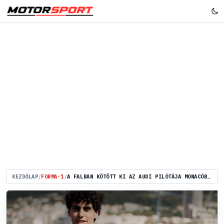
KEZDŐLAP
/
FORMA-1
/
A FALBAN KÖTÖTT KI AZ AUDI PILÓTÁJA MONACÓBAN - „TELJESEN FELESLEGES VOLT ENNYIRE ERŐLTETNI A TEMPÓT”