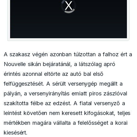
Video
a
Player
is
loading.
modal
window.
A szakasz végén azonban túlzottan a falhoz ért a
Nouvelle sikán bejáratánál, a látszólag apró
érintés azonnal eltörte az autó bal első
felfüggesztését. A sérült versenygép megállt a
pályán, a versenyirányítás emiatt piros zászlóval
szakította félbe az edzést. A fiatal versenyző a
leintést követően nem keresett kifogásokat, teljes
mértékben magára vállalta a felelősséget a korai
kiesésért.