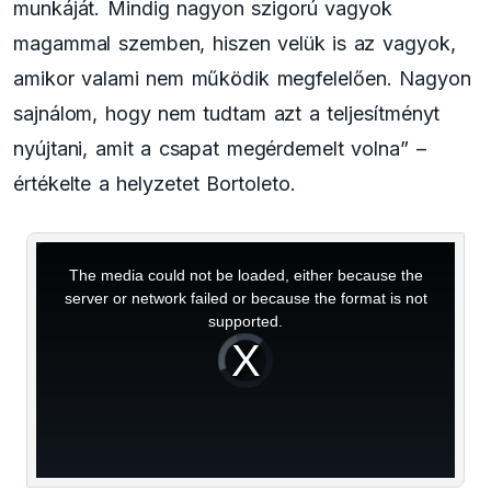
munkáját. Mindig nagyon szigorú vagyok
magammal szemben, hiszen velük is az vagyok,
amikor valami nem működik megfelelően. Nagyon
sajnálom, hogy nem tudtam azt a teljesítményt
nyújtani, amit a csapat megérdemelt volna” –
értékelte a helyzetet Bortoleto.
This
is
a
The media could not be loaded, either because the
modal
window.
server or network failed or because the format is not
supported.
Video
Player
is
loading.