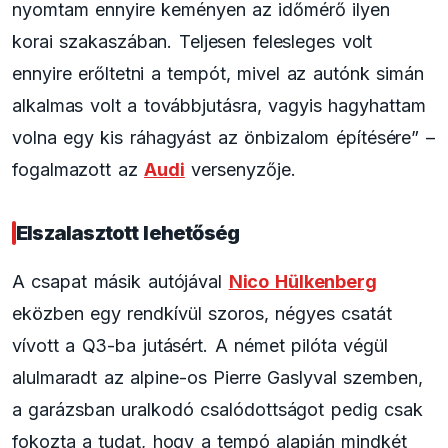
nyomtam ennyire keményen az időmérő ilyen
korai szakaszában. Teljesen felesleges volt
ennyire erőltetni a tempót, mivel az autónk simán
alkalmas volt a továbbjutásra, vagyis hagyhattam
volna egy kis ráhagyást az önbizalom építésére” –
fogalmazott az
Audi
versenyzője.
Elszalasztott lehetőség
A csapat másik autójával
Nico Hülkenberg
eközben egy rendkívül szoros, négyes csatát
vívott a Q3-ba jutásért. A német pilóta végül
alulmaradt az alpine-os Pierre Gaslyval szemben,
a garázsban uralkodó csalódottságot pedig csak
fokozta a tudat, hogy a tempó alapján mindkét