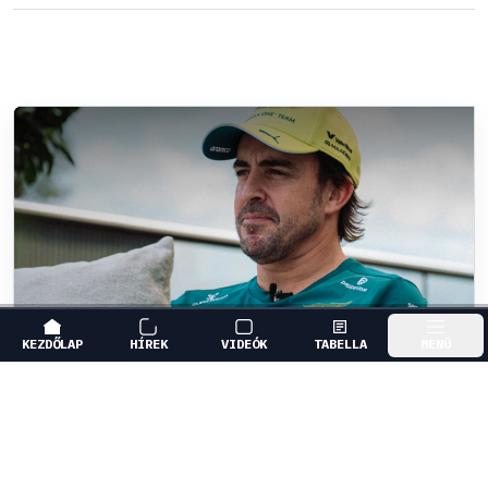
KEZDŐLAP
HÍREK
VIDEÓK
TABELLA
MENÜ
FORMA-1
/
ASTON MARTIN
A Hondánál hisznek az áttörésben,
teljesen új motorral érkeznek a
Holland Nagydíjra az Aston Martinnal