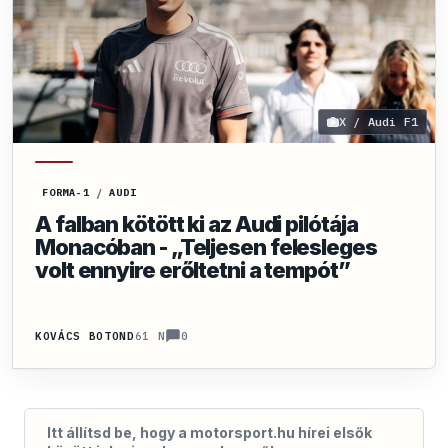
X / Audi F1
FORMA-1
/
AUDI
A falban kötött ki az Audi pilótája
Monacóban - „Teljesen felesleges
volt ennyire erőltetni a tempót”
0
KOVÁCS BOTOND
61 N
Itt állítsd be, hogy a motorsport.hu hírei elsők