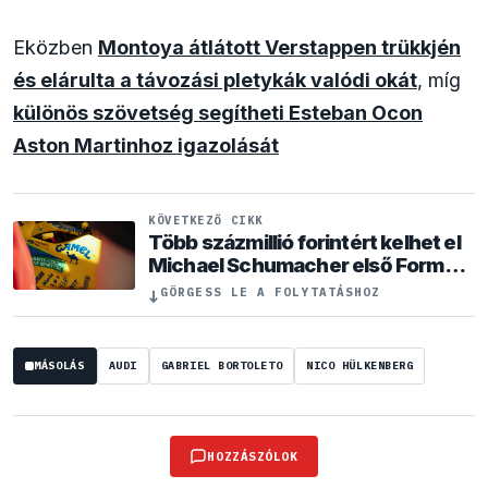
Eközben
Montoya átlátott Verstappen trükkjén
és elárulta a távozási pletykák valódi okát
, míg
különös szövetség segítheti Esteban Ocon
Aston Martinhoz igazolását
KÖVETKEZŐ CIKK
Több százmillió forintért kelhet el
Michael Schumacher első Forma–
1-es autója
↓
GÖRGESS LE A FOLYTATÁSHOZ
MÁSOLÁS
AUDI
GABRIEL BORTOLETO
NICO HÜLKENBERG
HOZZÁSZÓLOK