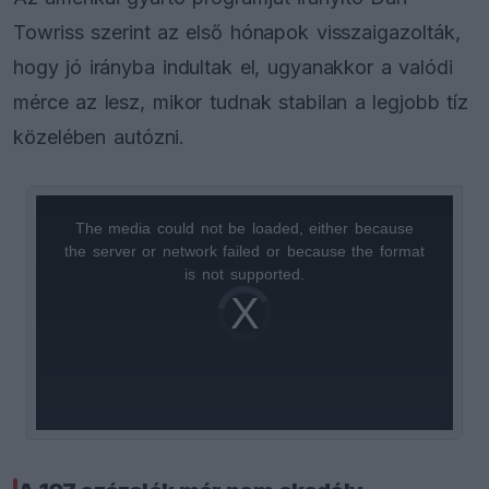
Towriss szerint az első hónapok visszaigazolták,
hogy jó irányba indultak el, ugyanakkor a valódi
mérce az lesz, mikor tudnak stabilan a legjobb tíz
közelében autózni.
The media could not be loaded, either because
This
the server or network failed or because the format
is
is not supported.
Video
a
Player
is
loading.
modal
window.