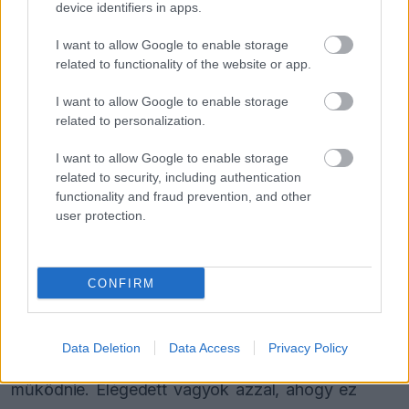
device identifiers in apps.
rövid távú célokat valamelyest a tervezettnél
hamarabb teljesítjük. Most az a fontos, hogy ne
I want to allow Google to enable storage
related to functionality of the website or app.
veszítsük el a lendületet, és több éven át tartsuk
I want to allow Google to enable storage
az irányt” – mondta Towriss.
related to personalization.
Szerinte a Forma–1-ben minden egyszerre történik,
I want to allow Google to enable storage
related to security, including authentication
amikor valaki gyakorlatilag a nulláról indul.
functionality and fraud prevention, and other
„Infrastruktúrát kell építeni, csapatot formálni,
user protection.
szakembereket toborozni, belső folyamatokat
kialakítani, megszervezni az autóalkatrészek és
CONFIRM
felszerelések kontinensek közötti szállítását,
valamint a teljes versenynaptár logisztikáját.
Data Deletion
Data Access
Privacy Policy
Rengeteg elemnek kell egyetlen mechanizmusként
működnie. Elégedett vagyok azzal, ahogy ez