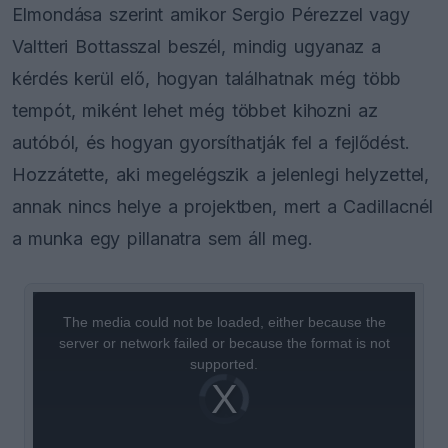
Elmondása szerint amikor Sergio Pérezzel vagy
Valtteri Bottasszal beszél, mindig ugyanaz a
kérdés kerül elő, hogyan találhatnak még több
tempót, miként lehet még többet kihozni az
autóból, és hogyan gyorsíthatják fel a fejlődést.
Hozzátette, aki megelégszik a jelenlegi helyzettel,
annak nincs helye a projektben, mert a Cadillacnél
a munka egy pillanatra sem áll meg.
This
is
a
The media could not be loaded, either because the
modal
window.
server or network failed or because the format is not
supported.
Video
Player
is
loading.