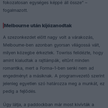
fokozatosan egységes képpé áll össze” –
fogalmazott.
Melbourne után kijózanodtak
A szezonkezdet előtt nagy volt a várakozás,
Melbourne-ben azonban gyorsan világossá vált,
milyen közegbe érkeztek. Towriss felidézte, hogy
amint kialudtak a rajtlámpák, eltűnt minden
romantika, mert a Forma–1-ben senki nem ad
engedményt a másiknak. A programvezető szerint
jelenleg egyetlen szó határozza meg a munkát, ez
pedig a fejlődés.
Úgy látja, a paddockban már most kivívták a