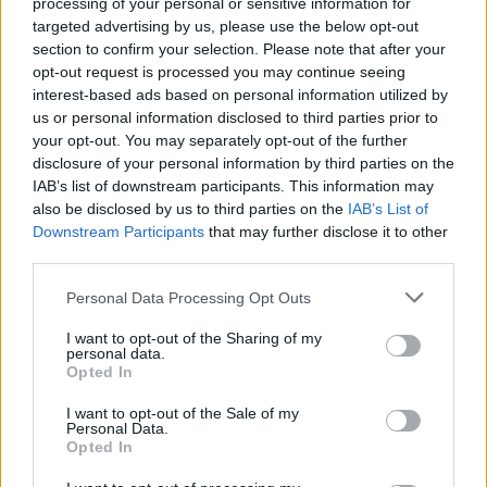
A saját protezsáltja állhat Max
processing of your personal or sensitive information for
Verstappen útjába a jövőben
targeted advertising by us, please use the below opt-out
section to confirm your selection. Please note that after your
opt-out request is processed you may continue seeing
interest-based ads based on personal information utilized by
us or personal information disclosed to third parties prior to
FORMA-1
Reagált az Audi a Sainz és Piastri
your opt-out. You may separately opt-out of the further
leigazolásáról szóló hírekre
disclosure of your personal information by third parties on the
IAB’s list of downstream participants. This information may
also be disclosed by us to third parties on the
IAB’s List of
Downstream Participants
that may further disclose it to other
third parties.
Please note that this website/app uses one or more Google
Personal Data Processing Opt Outs
services and may gather and store information including but
not limited to your visit or usage behaviour. You may click to
I want to opt-out of the Sharing of my
personal data.
grant or deny consent to Google and its third-party tags to
Opted In
use your data for below specified purposes in below Google
consent section.
I want to opt-out of the Sale of my
Personal Data.
Opted In