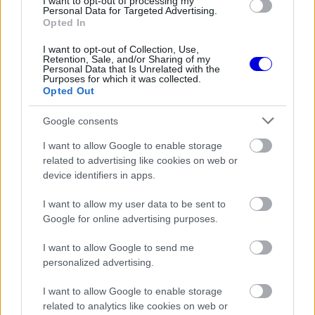
I want to opt-out of processing my
Personal Data for Targeted Advertising.
Opted In
I want to opt-out of Collection, Use,
Retention, Sale, and/or Sharing of my
Personal Data that Is Unrelated with the
Purposes for which it was collected.
Opted Out
Google consents
I want to allow Google to enable storage
related to advertising like cookies on web or
device identifiers in apps.
I want to allow my user data to be sent to
Towriss a rövid, közép- és hosszú távú célokról
Google for online advertising purposes.
beszélve azt hangsúlyozta, hogy az első
I want to allow Google to send me
mérföldköveket a vártnál gyorsabban érték el.
personalized advertising.
„Ha a rövid, közép- és hosszú távú feladatokról
I want to allow Google to enable storage
beszélünk, úgy érzem, jó irányba haladunk. Sőt, a
related to analytics like cookies on web or