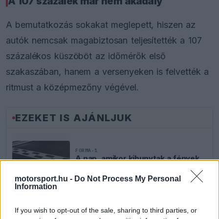
A 107 százalék már nem akadály
A bemutatkozás sokakat meglepett, hiszen az
autók nemcsak magabiztosan teljesítették a 107
százalékos küszöböt az időmérők első
szakaszában, hanem a versenyeken is felvették a
ritmust a középmezőny végével.
EZEKET IS AJÁNLJUK
FORMA-1
A nap, amikor kihunytak a fények
Mika Hakkinen előtt
motorsport.hu -
Do Not Process My Personal
Information
If you wish to opt-out of the sale, sharing to third parties, or
FORMA-1