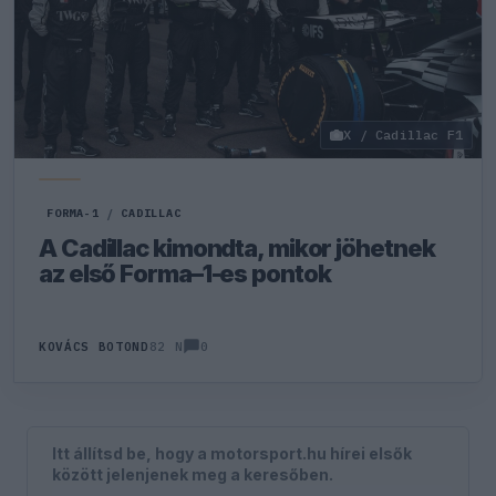
X / Cadillac F1
FORMA-1
/
CADILLAC
A Cadillac kimondta, mikor jöhetnek
az első Forma–1-es pontok
0
KOVÁCS BOTOND
82 N
Itt állítsd be, hogy a motorsport.hu hírei elsők
között jelenjenek meg a keresőben.