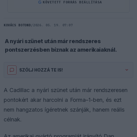
G
KÖVETETT FORRÁS BEÁLLÍTÁSA
KOVÁCS BOTOND
/
2026. 05. 19. 07:07
A nyári szünet után már rendszeres
pontszerzésben bíznak az amerikaiaknál.
SZÓLJ HOZZÁ TE IS!
A Cadillac a nyári szünet után már rendszeresen
pontokért akar harcolni a Forma–1-ben, és ezt
nem hangzatos ígéretnek szánják, hanem reális
célnak.
Az amerikai gyártó programját irányító Dan