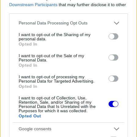
Downstream Participants
that may further disclose it to other
third parties.
Please note that this website/app uses one or more Google
Personal Data Processing Opt Outs
services and may gather and store information including but
not limited to your visit or usage behaviour. You may click to
I want to opt-out of the Sharing of my
personal data.
grant or deny consent to Google and its third-party tags to
Opted In
use your data for below specified purposes in below Google
consent section.
I want to opt-out of the Sale of my
Personal Data.
Opted In
I want to opt-out of processing my
Personal Data for Targeted Advertising.
Opted In
I want to opt-out of Collection, Use,
Retention, Sale, and/or Sharing of my
Personal Data that Is Unrelated with the
Purposes for which it was collected.
Massa, aki Piquet balesete idején vezetett, végül
Opted Out
a 13. helyen ért célba Szingapúrban, és az
Google consents
elvesztett pontok végül költségesnek bizonyultak