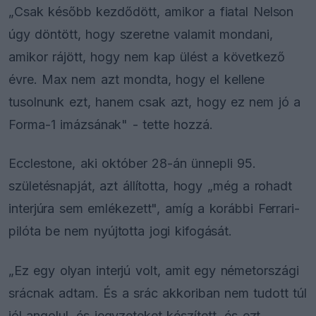
„Csak később kezdődött, amikor a fiatal Nelson
úgy döntött, hogy szeretne valamit mondani,
amikor rájött, hogy nem kap ülést a következő
évre. Max nem azt mondta, hogy el kellene
tusolnunk ezt, hanem csak azt, hogy ez nem jó a
Forma-1 imázsának" - tette hozzá.
Ecclestone, aki október 28-án ünnepli 95.
születésnapját, azt állította, hogy „még a rohadt
interjúra sem emlékezett", amíg a korábbi Ferrari-
pilóta be nem nyújtotta jogi kifogását.
„Ez egy olyan interjú volt, amit egy németországi
srácnak adtam. És a srác akkoriban nem tudott túl
jól angolul, és jegyzeteket készített, és ezt