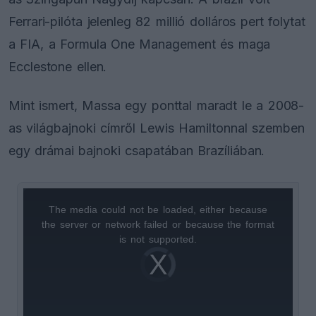
Ferrari-pilóta jelenleg 82 millió dolláros pert folytat
a FIA, a Formula One Management és maga
Ecclestone ellen.
Mint ismert, Massa egy ponttal maradt le a 2008-
as világbajnoki címről Lewis Hamiltonnal szemben
egy drámai bajnoki csapatában Brazíliában.
The media could not be loaded, either because
This
the server or network failed or because the format
is
is not supported.
Video
a
Player
is
loading.
modal
window.