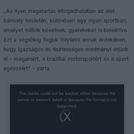
„Az ilyen magatartás elfogadhatatlan az élet
bármely területén, különösen egy olyan sportban,
amelyet milliók követnek, gyerekeket is beleértve.
Ezt a végsőkig fogjuk folytatni annak érdekében,
hogy igazságos és tisztességes eredményt érjünk
el - magamért, a brazíliai motorsportért és a sport
egészéért" - zárta.
This
is
a
The media could not be loaded, either because the
modal
window.
server or network failed or because the format is not
supported.
Video
Player
is
loading.