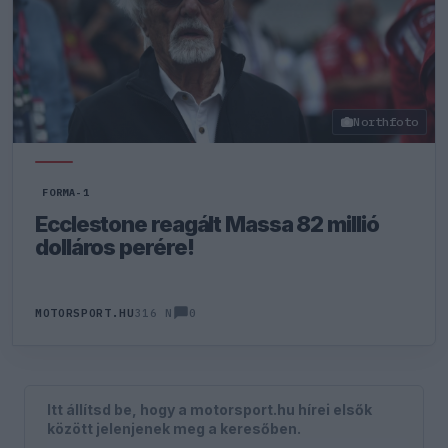
Northfoto
FORMA-1
Ecclestone reagált Massa 82 millió
dolláros perére!
0
MOTORSPORT.HU
316 N
Itt állítsd be, hogy a motorsport.hu hírei elsők
között jelenjenek meg a keresőben.