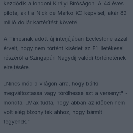
kezdődik a londoni Királyi Bíróságon. A 44 éves
pilóta, akit a Nick de Marko KC képvisel, akár 82
millió dollár kártérítést követel.
A Timesnak adott új interjújában Ecclestone azzal
érvelt, hogy nem történt kísérlet az F1 illetékesei
részéről a Szingapúri Nagydíj valódi történetének
elrejtésére.
„Nincs mód a világon arra, hogy bárki
megváltoztassa vagy törölhesse azt a versenyt" -
mondta. „Max tudta, hogy abban az időben nem
volt elég bizonyíték ahhoz, hogy bármit
tegyenek."