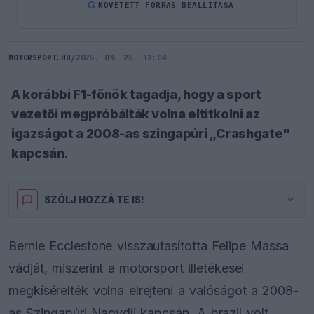
G
KÖVETETT FORRÁS BEÁLLÍTÁSA
MOTORSPORT.HU
/
2025. 09. 25. 12:04
A korábbi F1-főnök tagadja, hogy a sport
vezetői megpróbálták volna eltitkolni az
igazságot a 2008-as szingapúri „Crashgate"
kapcsán.
SZÓLJ HOZZÁ TE IS!
Bernie Ecclestone visszautasította Felipe Massa
vádját, miszerint a motorsport illetékesei
megkísérelték volna elrejteni a valóságot a 2008-
as Szingapúri Nagydíj kapcsán. A brazil volt