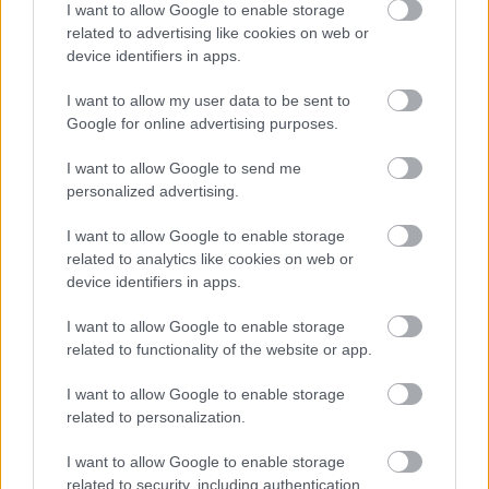
I want to allow Google to enable storage
a Hamiltonnal vívott csatában.
related to advertising like cookies on web or
device identifiers in apps.
Az úgynevezett „Crashgate" csak a következő
I want to allow my user data to be sent to
évben került napvilágra, miután Piquet Jr.-t
Google for online advertising purposes.
lecserélte a Renault csapata, aminek
I want to allow Google to send me
következtében Flavio Briatore csapatfőnök
personalized advertising.
élethosszig tartó eltiltást kapott az F1-ből. Briatore
I want to allow Google to enable storage
eltiltását később egy franciaországi fellebbezés
related to analytics like cookies on web or
device identifiers in apps.
után hatályon kívül helyezték.
I want to allow Google to enable storage
related to functionality of the website or app.
2023-ban Massa bejelentette, hogy jogi eljárást
indít a FIA, a Formula One Management és
I want to allow Google to enable storage
related to personalization.
Ecclestone ellen a 2008-as világbajnokság
ügyében.
I want to allow Google to enable storage
related to security, including authentication