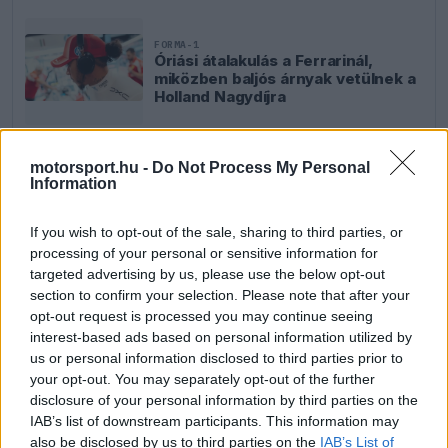
FORMA-1
Óriási átalakulás a Ferrarinál,
miközben baljós árnyak vetülnek a
Holland Nagydíjra
motorsport.hu -
Do Not Process My Personal
FORMA-1
Information
Mélypontról mentené meg F1-es
projektjét a Honda a sokkoló
szezonkezdés után
If you wish to opt-out of the sale, sharing to third parties, or
processing of your personal or sensitive information for
targeted advertising by us, please use the below opt-out
section to confirm your selection. Please note that after your
opt-out request is processed you may continue seeing
interest-based ads based on personal information utilized by
us or personal information disclosed to third parties prior to
your opt-out. You may separately opt-out of the further
disclosure of your personal information by third parties on the
IAB’s list of downstream participants. This information may
also be disclosed by us to third parties on the
IAB’s List of