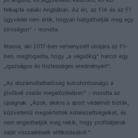
felkapta valaki Angliában. Az én, az FIA és az F1
ügyvédei nem értik, hogyan hallgathatják meg egy
bíróságon" - mondta.
Massa, aki 2017-ben versenyzett utoljára az F1-
ben, megfogadta, hogy „a végsőkig" harcol egy
„igazságos és tisztességes eredményért".
„Az elszámoltathatóság kulcsfontosságú a
jövőbeli csalás megelőzésében" - mondta az
újságnak. „Azok, akikre a sport védelmét bízták,
közvetlenül megsértették kötelezettségeiket, és
nem engedhetjük meg nekik, hogy profitáljanak
saját visszaéléseik eltitkolásából."