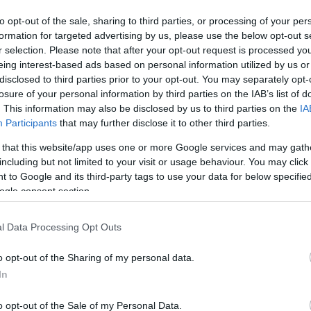
to opt-out of the sale, sharing to third parties, or processing of your per
formation for targeted advertising by us, please use the below opt-out s
r selection. Please note that after your opt-out request is processed y
eing interest-based ads based on personal information utilized by us or
disclosed to third parties prior to your opt-out. You may separately opt-
losure of your personal information by third parties on the IAB’s list of
. This information may also be disclosed by us to third parties on the
IA
Participants
that may further disclose it to other third parties.
 that this website/app uses one or more Google services and may gath
including but not limited to your visit or usage behaviour. You may click 
 to Google and its third-party tags to use your data for below specifi
ogle consent section.
l Data Processing Opt Outs
o opt-out of the Sharing of my personal data.
Nagydíj első szabadedzése, amelyet George Russell
In
lőtt.
o opt-out of the Sale of my Personal Data.