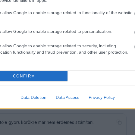
evice identifiers in apps.
o allow Google to enable storage related to functionality of the website
o allow Google to enable storage related to personalization.
o allow Google to enable storage related to security, including
cation functionality and fraud prevention, and other user protection.
CONFIRM
Data Deletion
Data Access
Privacy Policy
autónak.
 tőle gyors körökre már nem érdemes számítani.