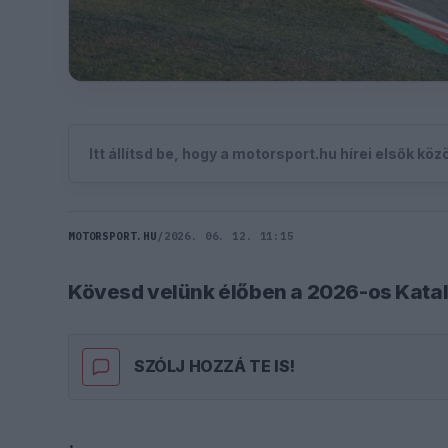
Itt állítsd be, hogy a motorsport.hu hírei elsők kö
MOTORSPORT.HU
/
2026. 06. 12. 11:15
Kövesd velünk élőben a 2026-os Katal
SZÓLJ HOZZÁ TE IS!
.