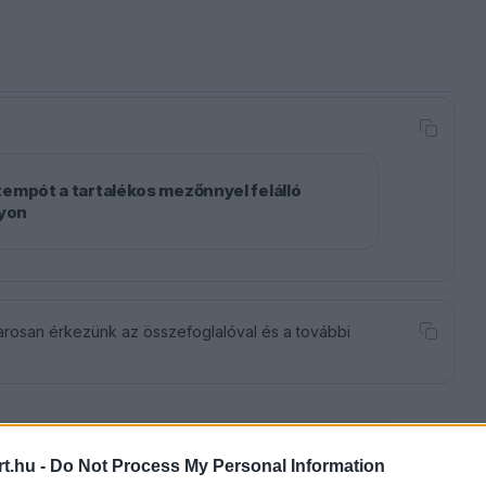
 tempót a tartalékos mezőnnyel felálló
nyon
arosan érkezünk az összefoglalóval és a további
ause the server or network failed or because the
t.hu -
Do Not Process My Personal Information
s not supported.