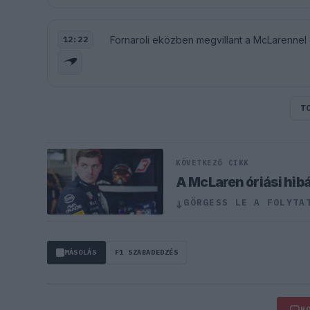
Fornaroli eközben megvillant a McLarennel é
12:22
T
KÖVETKEZŐ CIKK
A McLaren óriási hib
GÖRGESS LE A FOLYTA
↓
MÁSOLÁS
F1 SZABADEDZÉS
H