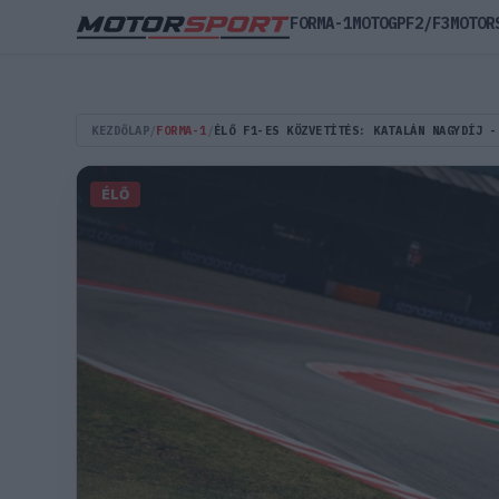
FORMA-1
MOTOGP
F2/F3
MOTOR
KEZDŐLAP
/
FORMA-1
/
ÉLŐ F1-ES KÖZVETÍTÉS: KATALÁN NAGYDÍJ -
ÉLŐ