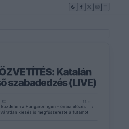
KÖZVETÍTÉS: Katalán
lső szabadedzés (LIVE)
11 n
D KI
 küzdelem a Hungaroringen – óriási előzés
 váratlan kiesés is megfűszerezte a futamot