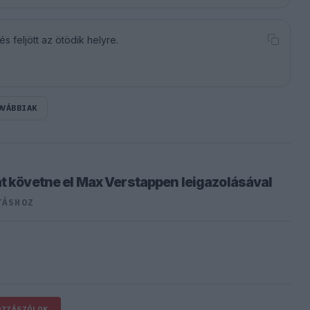
s feljött az ötödik helyre.
OVÁBBIAK
át követne el Max Verstappen leigazolásával
TÁSHOZ
OZZÁSZÓLOK