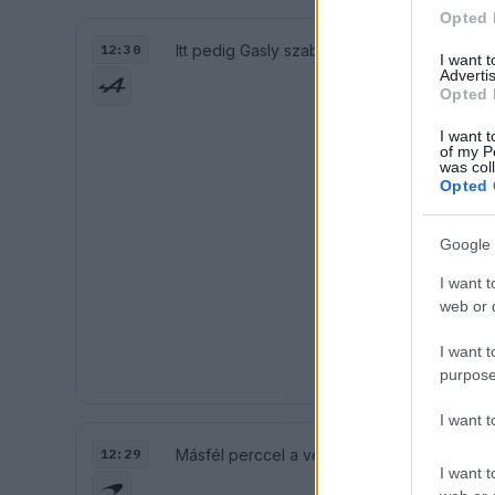
Opted 
Itt pedig Gasly szabadedzésének vége:
12:30
I want 
Advertis
Opted 
I want t
of my P
was col
Opted 
Google 
I want t
web or d
I want t
purpose
I want 
Másfél perccel a vége előtt így áll a McLare
12:29
I want t