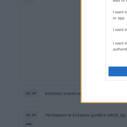
web or d
I want t
or app.
I want t
I want t
authenti
Bortoleto szerint semmi tapadása nincs az 
12:28
Verstappen ár közepes gumikra váltott, így
12:26