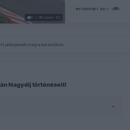
0
MOTORSPORT.HU
56 N
X / McLaren F1
zött jelenjenek meg a keresőben.
án Nagydíj történéseit!