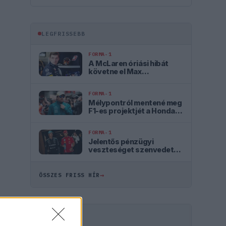
LEGFRISSEBB
FORMA-1
A McLaren óriási hibát
követne el Max
Verstappen
leigazolásával
FORMA-1
Mélypontról mentené meg
F1-es projektjét a Honda a
sokkoló szezonkezdés
után
FORMA-1
Jelentős pénzügyi
veszteséget szenvedett
el a Forma–1 a törölt
futamok miatt
→
ÖSSZES FRISS HÍR
HIRDETÉS