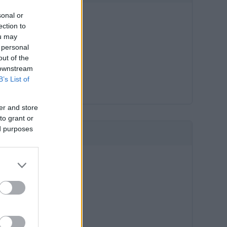
sonal or
ection to
ou may
 personal
out of the
 downstream
B’s List of
er and store
to grant or
ed purposes
HIRDETÉS