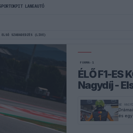
SPORTOK
PIT LANE
AUTÓ
 ELSŐ SZABADEDZÉS (LIVE)
FORMA-1
ÉLŐ F1-ES 
Nagydíj - E
NE HAGY
Drámai
és egy