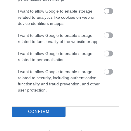
4 - Russell
I want to allow Google to enable storage
5 - Antonelli
related to analytics like cookies on web or
device identifiers in apps.
6 - Hadjar
7 - Sainz
I want to allow Google to enable storage
related to functionality of the website or app.
8 - Alonso
I want to allow Google to enable storage
9 - Gasly
related to personalization.
10 - Leclerc
I want to allow Google to enable storage
related to security, including authentication
functionality and fraud prevention, and other
19:08
user protection.
Sokba kerülhet még Norrisnak az elhibázott utolsó
próbálkozása.
CONFIRM
19:07
Végül csak a negyedik, 0.275 másodperces hátránnyal