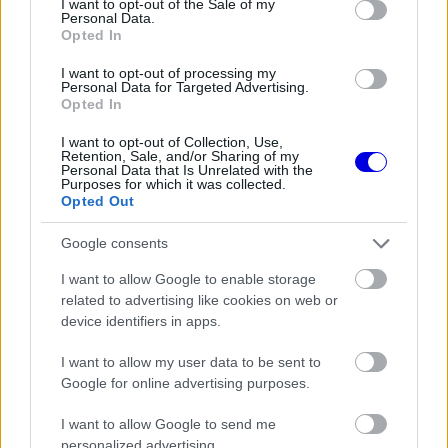
I want to opt-out of the Sale of my
Personal Data.
Opted In
This
is
a
The media could not be loaded, either because the
modal
I want to opt-out of processing my
window.
server or network failed or because the format is not
Personal Data for Targeted Advertising.
supported.
Opted In
Video
Player
I want to opt-out of Collection, Use,
is
loading.
Retention, Sale, and/or Sharing of my
Personal Data that Is Unrelated with the
Purposes for which it was collected.
Opted Out
Google consents
I want to allow Google to enable storage
related to advertising like cookies on web or
19:09
device identifiers in apps.
A Katari Nagydíj rajtrácsa:
I want to allow my user data to be sent to
1 - Piastri
Google for online advertising purposes.
2 - Norris
I want to allow Google to send me
3 - Verstappen
personalized advertising.