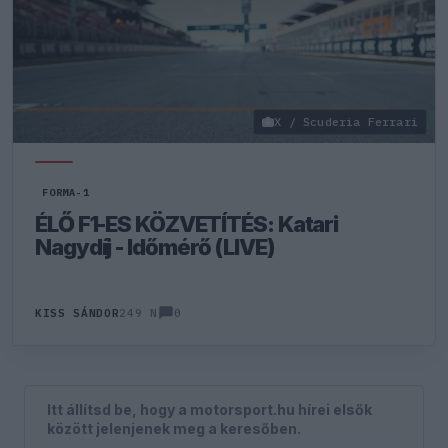
X / Scuderia Ferrari
FORMA-1
ÉLŐ F1-ES KÖZVETÍTÉS: Katari
Nagydíj - Időmérő (LIVE)
0
KISS SÁNDOR
249 N
Itt állítsd be, hogy a motorsport.hu hírei elsők
között jelenjenek meg a keresőben.