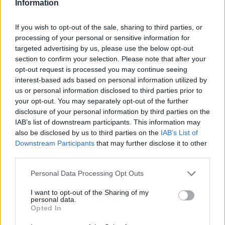
Information
időmérő összefoglalójával.
If you wish to opt-out of the sale, sharing to third parties, or
processing of your personal or sensitive information for
19:10
targeted advertising by us, please use the below opt-out
section to confirm your selection. Please note that after your
McLaren 1-2, Ferrari 10-18.
opt-out request is processed you may continue seeing
interest-based ads based on personal information utilized by
us or personal information disclosed to third parties prior to
your opt-out. You may separately opt-out of the further
disclosure of your personal information by third parties on the
IAB’s list of downstream participants. This information may
also be disclosed by us to third parties on the
IAB’s List of
Downstream Participants
that may further disclose it to other
third parties.
Please note that this website/app uses one or more Google
Personal Data Processing Opt Outs
services and may gather and store information including but
not limited to your visit or usage behaviour. You may click to
I want to opt-out of the Sharing of my
personal data.
grant or deny consent to Google and its third-party tags to
Opted In
use your data for below specified purposes in below Google
consent section.