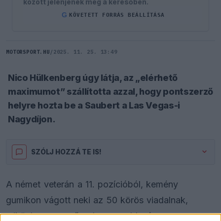
között jelenjenek meg a keresőben.
G
KÖVETETT FORRÁS BEÁLLÍTÁSA
MOTORSPORT.HU
/
2025. 11. 25. 13:49
Nico Hülkenberg úgy látja, az „elérhető
maximumot” szállította azzal, hogy pontszerző
helyre hozta be a Saubert a Las Vegas-i
Nagydíjon.
SZÓLJ HOZZÁ TE IS!
A német veterán a 11. pozícióból, kemény
gumikon vágott neki az 50 körös viadalnak,
miközben a mezőny legnagyobb része a