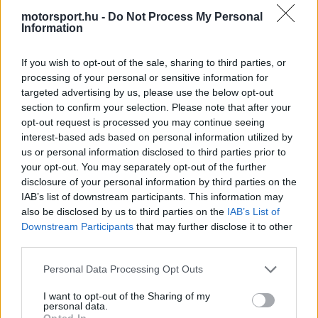
közepeseket választotta. Mindez azt jelentette,
motorsport.hu -
Do Not Process My Personal
Information
hogy neki egyértelműen hosszú első etapot kellett
futnia, amit sikeresen végre is hajtott, majd a
If you wish to opt-out of the sale, sharing to third parties, or
processing of your personal or sensitive information for
célban kilencedikként intette őt le a kockás
targeted advertising by us, please use the below opt-out
zászló.
section to confirm your selection. Please note that after your
opt-out request is processed you may continue seeing
interest-based ads based on personal information utilized by
A két McLaren kizárásával ebből aztán egy
us or personal information disclosed to third parties prior to
egészen előkelő hetedik pozíció lett, ami azt
your opt-out. You may separately opt-out of the further
disclosure of your personal information by third parties on the
jelenti, hogy a Sauber értékes pontokat nyert a
IAB’s list of downstream participants. This information may
also be disclosed by us to third parties on the
IAB’s List of
konstruktőri bajnokságban. Ugyan továbbra is a
Downstream Participants
that may further disclose it to other
kilencedik helyen állnak, de csak öt ponttal
third parties.
vannak lemaradva a hetedik helyezett Haastól.
Please note that this website/app uses one or more Google
Personal Data Processing Opt Outs
services and may gather and store information including but
not limited to your visit or usage behaviour. You may click to
I want to opt-out of the Sharing of my
personal data.
grant or deny consent to Google and its third-party tags to
Opted In