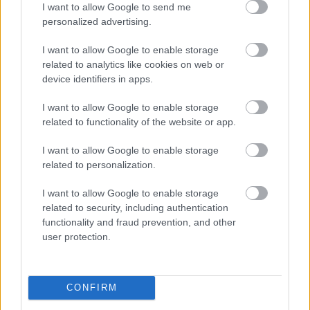
I want to allow Google to send me
számára, tipikus alacsony kopásos verseny, ahol
personalized advertising.
nem sok minden történik.”
I want to allow Google to enable storage
related to analytics like cookies on web or
EZEKET IS AJÁNLJUK
device identifiers in apps.
I want to allow Google to enable storage
related to functionality of the website or app.
FORMA-1
Bankot robbanthat a Ferrari Max
Verstappen megszerzéséért
I want to allow Google to enable storage
related to personalization.
I want to allow Google to enable storage
related to security, including authentication
FORMA-1
Sergio Perez válthatja Carlos
functionality and fraud prevention, and other
Sainzot a Williamsnél
user protection.
CONFIRM
FORMA-1
Max Verstappen érzelmes példával