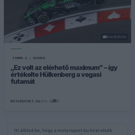
Northfoto
FORMA-1
/
SAUBER
„Ez volt az elérhető maximum” – így
értékelte Hülkenberg a vegasi
futamát
0
MOTORSPORT.HU
254 N
Itt állítsd be, hogy a motorsport.hu hírei elsők