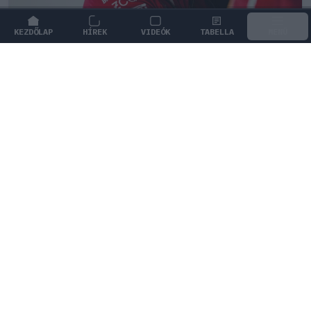
KEZDŐLAP
HÍREK
VIDEÓK
TABELLA
MENÜ
FORMA-1
/
FERRARI
A Ferrari főnöke szerint a 2026-os
szabályok elvehetik a Forma–1 valódi
versenyzési élményét
Fred Vasseur vegyes érzésekkel értékelte a 2026-os
szabályokat, amelyek szerinte jelentősen
megváltoztathatják a versenyzést.
0
HEGEDŰS LÁSZLÓ
19 P
KÖVETKEZŐ FUTAM
Holland Nagydíj