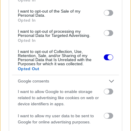
The media could not be loaded, either because
This
use your data for below specified purposes in below Google
the server or network failed or because the format
consent section.
is
I want to opt-out of the Sale of my
is not supported.
Personal Data.
Video
a
Opted In
Player
is
loading.
modal
I want to opt-out of processing my
Personal Data for Targeted Advertising.
window.
Opted In
I want to opt-out of Collection, Use,
Retention, Sale, and/or Sharing of my
Personal Data that Is Unrelated with the
Purposes for which it was collected.
Opted Out
„Ez volt az elérhető maximum” – nyilatkozta a
futamot követően Hülkenberg, aki egymást
Google consents
követő második hétvégén ért el top 10-es
I want to allow Google to enable storage
eredményt. Mindenki, aki előttünk volt… vélhetően
related to advertising like cookies on web or
device identifiers in apps.
kicsivel gyorsabb volt nálunk, szóval igazából
nem maradt ebben túl sok. Nyilván ez egy elég
I want to allow my user data to be sent to
Google for online advertising purposes.
magától értetődő egykiállásos futam volt mindenki