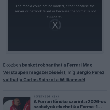
is
a
The media could not be loaded, either because the
modal
window.
server or network failed or because the format is not
supported.
Video
Player
is
loading.
Eközben
bankot robbanthat a Ferrari Max
Verstappen megszerzéséért
, míg
Sergio Perez
válthatja Carlos Sainzot a Williamsnél
KÖVETKEZŐ CIKK
A Ferrari főnöke szerint a 2026-os
szabályok elvehetik a Forma–1