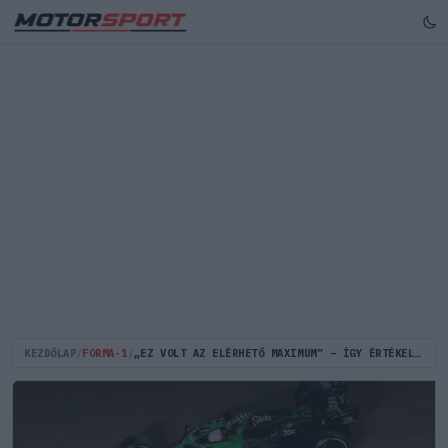
KEZDŐLAP
/
FORMA-1
/
„EZ VOLT AZ ELÉRHETŐ MAXIMUM” – ÍGY ÉRTÉKELTE HÜLKENBERG A VEGASI FUTAMÁT