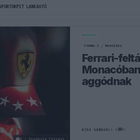
SPORTOK
PIT LANE
AUTÓ
FORMA-1
/
MERCEDES
Ferrari-fel
Monacóban,
aggódnak
0
KISS SÁNDOR
63 N
X / Scuderia Ferrari