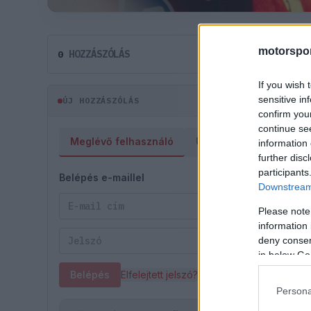
motorspor
HOZZÁSZÓLÁS
0
If you wish 
sensitive in
ÚJ HOZZÁSZÓLÁS
confirm you
continue se
Meglévő felhasználó
Új felhasználó
information 
further disc
participants
Belépés e-maillel
Downstream 
Please note
information 
deny consent
in below Go
Belépés
Elfelejtett jelszó?
Persona