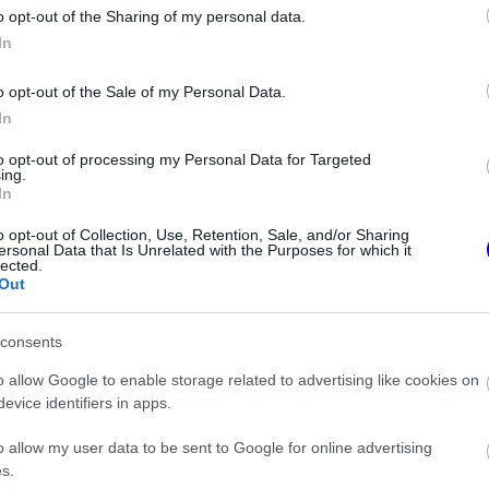
o opt-out of the Sharing of my personal data.
z e-mail alapú rendszerre.
In
o opt-out of the Sale of my Personal Data.
In
to opt-out of processing my Personal Data for Targeted
ing.
In
ken is.
o opt-out of Collection, Use, Retention, Sale, and/or Sharing
ersonal Data that Is Unrelated with the Purposes for which it
lected.
Out
consents
ge miatt
o allow Google to enable storage related to advertising like cookies on
evice identifiers in apps.
ív fejlesztési rohamot indít az Aston Martin
o allow my user data to be sent to Google for online advertising
s.
x Verstappen