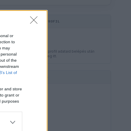
KOMMENTPROFIL
LEGJOBB
sonal or
?
ection to
ou may
A kommentprofil adataid belépés után
 personal
jelennek meg itt.
out of the
 downstream
B’s List of
HIRDETÉS
er and store
to grant or
ed purposes