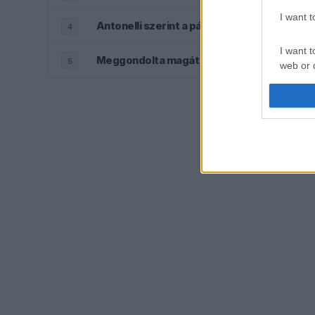
I want 
Antonelli szerint a pályán teljesen átalakul
4
I want t
Meggondolta magát a McLaren Max Verstap
5
web or d
I want t
or app.
I want t
I want t
authenti