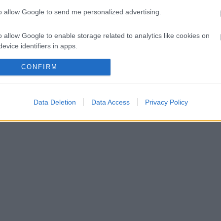
to allow Google to send me personalized advertising.
 a személyisége
o allow Google to enable storage related to analytics like cookies on
pen átigazolásával kapcsolatban
evice identifiers in apps.
o allow Google to enable storage related to functionality of the website
CONFIRM
o allow Google to enable storage related to personalization.
Data Deletion
Data Access
Privacy Policy
o allow Google to enable storage related to security, including
cation functionality and fraud prevention, and other user protection.