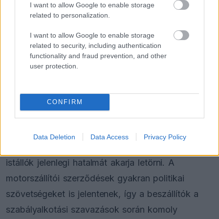
I want to allow Google to enable storage
related to personalization.
I want to allow Google to enable storage
related to security, including authentication
functionality and fraud prevention, and other
user protection.
CONFIRM
Data Deletion
Data Access
Privacy Policy
A szövetség elnöke ezzel a lépéssel a gyári
istállók jelenlegi hatalmát akarja letörni. A
motorszállítói szerződések gyakran politikai
szövetségeket is jelentenek, így a beszállítók a
szabályalkotási szavazások során komoly