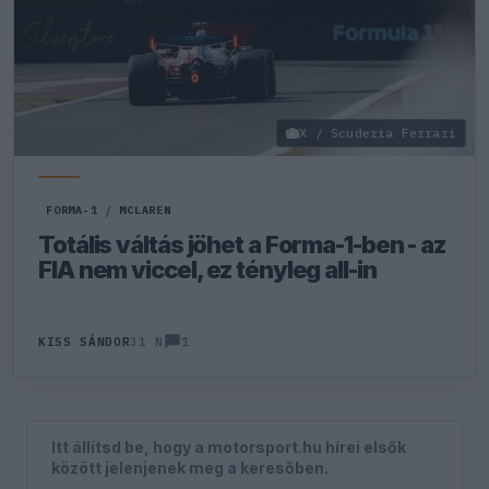
X / Scuderia Ferrari
FORMA-1
/
MCLAREN
Totális váltás jöhet a Forma-1-ben - az
FIA nem viccel, ez tényleg all-in
1
KISS SÁNDOR
31 N
Itt állítsd be, hogy a motorsport.hu hírei elsők
között jelenjenek meg a keresőben.