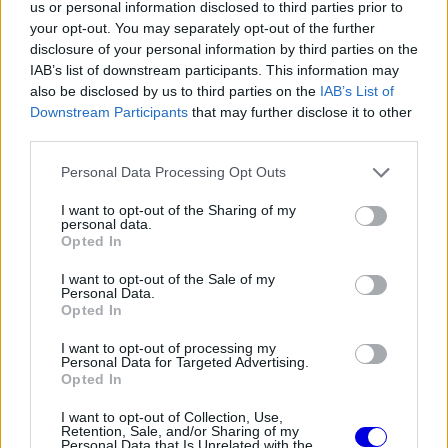
us or personal information disclosed to third parties prior to
választana ki, a csapatok pedig használhatnák.
your opt-out. You may separately opt-out of the further
Így mi gyakorolnánk ellenőrzést a semlegesség, a
disclosure of your personal information by third parties on the
IAB’s list of downstream participants. This information may
teljesítmény és a pénzügyek felett. Az árak
also be disclosed by us to third parties on the
IAB’s List of
ingadozhatnak, de mindig az FIA maradna a
Downstream Participants
that may further disclose it to other
third parties.
döntőbíró” – idézte Mohammed bin Szulajmot a
Please note that this website/app uses one or more Google
The Race.
Personal Data Processing Opt Outs
services and may gather and store information including but
not limited to your visit or usage behaviour. You may click to
I want to opt-out of the Sharing of my
personal data.
EZEKET IS AJÁNLJUK
grant or deny consent to Google and its third-party tags to
Opted In
use your data for below specified purposes in below Google
consent section.
I want to opt-out of the Sale of my
Personal Data.
FORMA-1
Opted In
Sainz visszatérne a Red Bullhoz,
ahol a győzelemért harcolhatna
I want to opt-out of processing my
Personal Data for Targeted Advertising.
Opted In
I want to opt-out of Collection, Use,
FORMA-1
Retention, Sale, and/or Sharing of my
Minden lapját egyetlen pilótára
Personal Data that Is Unrelated with the