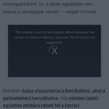
motorgyártóként. Ez a lépés egyáltalán nem
képezi a stratégiánk részét” – reagált Provost.
This
is
a
The media could not be loaded, either because the
modal
window.
server or network failed or because the format is not
supported.
Video
Player
is
loading.
Eközben
Sainz visszatérne a Red Bullhoz, ahol a
győzelemért harcolhatna
, míg
minden lapját
egyetlen pilótára teheti fel a Ferrari