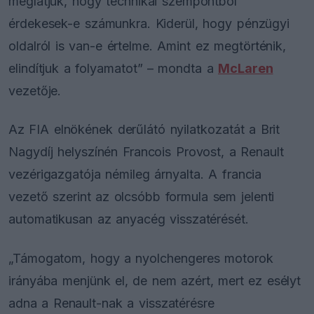
meglátjuk, hogy technikai szempontból
érdekesek-e számunkra. Kiderül, hogy pénzügyi
oldalról is van-e értelme. Amint ez megtörténik,
elindítjuk a folyamatot” – mondta a
McLaren
vezetője.
Az FIA elnökének derűlátó nyilatkozatát a Brit
Nagydíj helyszínén Francois Provost, a Renault
vezérigazgatója némileg árnyalta. A francia
vezető szerint az olcsóbb formula sem jelenti
automatikusan az anyacég visszatérését.
„Támogatom, hogy a nyolchengeres motorok
irányába menjünk el, de nem azért, mert ez esélyt
adna a Renault-nak a visszatérésre