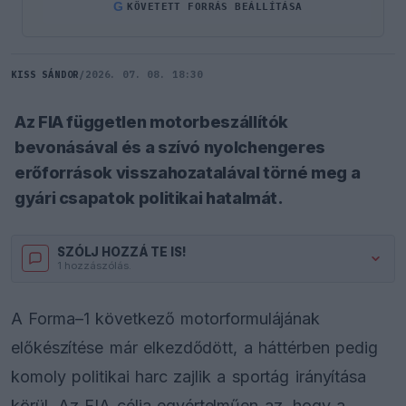
G
KÖVETETT FORRÁS BEÁLLÍTÁSA
KISS SÁNDOR
/
2026. 07. 08. 18:30
Az FIA független motorbeszállítók
bevonásával és a szívó nyolchengeres
erőforrások visszahozatalával törné meg a
gyári csapatok politikai hatalmát.
SZÓLJ HOZZÁ TE IS!
1 hozzászólás.
A Forma–1 következő motorformulájának
előkészítése már elkezdődött, a háttérben pedig
komoly politikai harc zajlik a sportág irányítása
körül. Az FIA célja egyértelműen az, hogy a