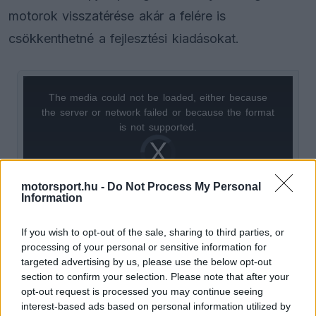
motorok visszatérése akár a felére is
csökkenthetné a fejlesztési kiadásokat.
The media could not be loaded, either because
This
the server or network failed or because the format
is
is not supported.
Video
a
Player
is
loading.
modal
motorsport.hu -
Do Not Process My Personal
window.
Information
If you wish to opt-out of the sale, sharing to third parties, or
processing of your personal or sensitive information for
targeted advertising by us, please use the below opt-out
Politikai nyomásgyakorlás a szavazásokon
section to confirm your selection. Please note that after your
opt-out request is processed you may continue seeing
„Ez egy olyan motor lenne, amelyet az FIA
interest-based ads based on personal information utilized by