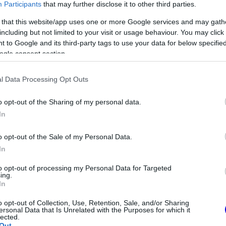
Participants
that may further disclose it to other third parties.
 that this website/app uses one or more Google services and may gath
including but not limited to your visit or usage behaviour. You may click 
 to Google and its third-party tags to use your data for below specifi
ogle consent section.
l Data Processing Opt Outs
o opt-out of the Sharing of my personal data.
In
ámos jelölt közül végül a saját
o opt-out of the Sale of my Personal Data.
hetség mellett döntött. A dokumentumfilm
In
szakot, amely során ez a jelentős döntés
to opt-out of processing my Personal Data for Targeted
üttműködésének köszönhetően a
ing.
In
getésekbe és hívásokba is betekintést
o opt-out of Collection, Use, Retention, Sale, and/or Sharing
ersonal Data that Is Unrelated with the Purposes for which it
lected.
Out