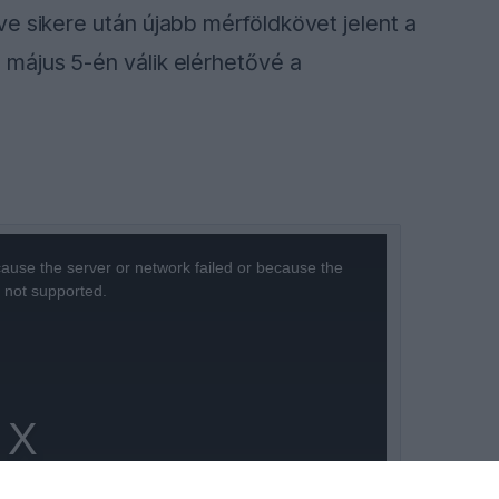
e sikere után újabb mérföldkövet jelent a
május 5-én válik elérhetővé a
ause the server or network failed or because the
s not supported.