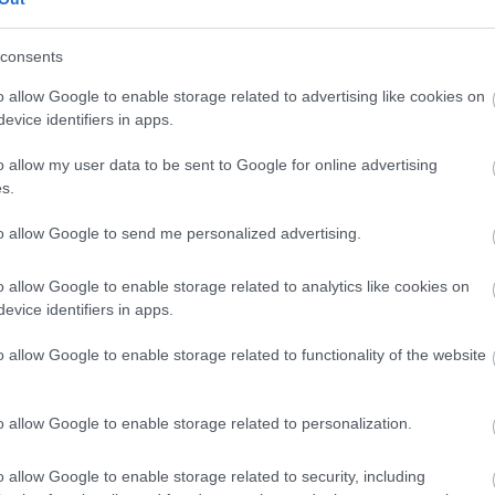
consents
o allow Google to enable storage related to advertising like cookies on
evice identifiers in apps.
o allow my user data to be sent to Google for online advertising
s.
to allow Google to send me personalized advertising.
o allow Google to enable storage related to analytics like cookies on
FORMA-1
esztbe tehet a Red
Döbbenetes adatgyűjtéssel
evice identifiers in apps.
pilótatervének
döntött a Ferrari Sainz és
Ricciardo között
o allow Google to enable storage related to functionality of the website
o allow Google to enable storage related to personalization.
o allow Google to enable storage related to security, including