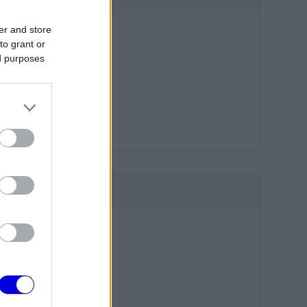
er and store
to grant or
ed purposes
HIRDETÉS