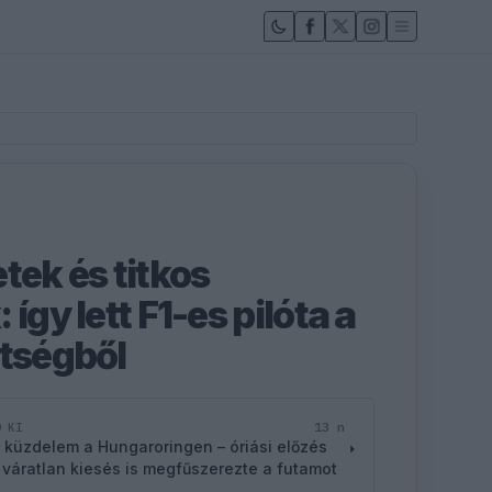
tek és titkos
így lett F1-es pilóta a
etségből
13 n
D KI
 küzdelem a Hungaroringen – óriási előzés
 váratlan kiesés is megfűszerezte a futamot