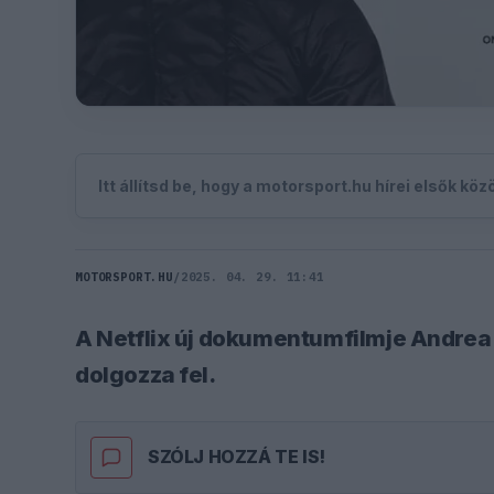
Itt állítsd be, hogy a motorsport.hu hírei elsők kö
MOTORSPORT.HU
/
2025. 04. 29. 11:41
A Netflix új dokumentumfilmje Andrea 
dolgozza fel.
SZÓLJ HOZZÁ TE IS!