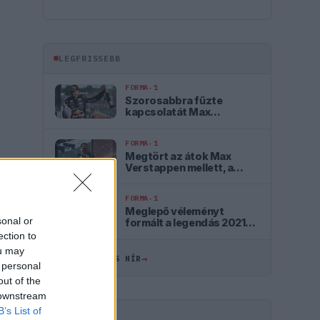
LEGFRISSEBB
FORMA-1
Szorosabbra fűzte
kapcsolatát Max
Verstappen és a McLaren
FORMA-1
Megtört az átok Max
Verstappen mellett, a
szurkolók szerint ő az
igazi utód
FORMA-1
Meglepő véleményt
sonal or
formált a legendás 2021-
es F1-es bajnoki
ection to
párharcról Antonelli
ou may
→
ÖSSZES FRISS HÍR
 personal
out of the
 downstream
B’s List of
HIRDETÉS