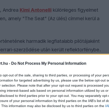
e, Andrea
Kimi Antonelli
különleges figyelmet
en, amely "The Seat" (Az ülés) címmel kerül a
örténetének harmadik legfiatalabb pilótájaként
errari-szerződése után került reflektorfénybe.
t.hu -
Do Not Process My Personal Information
ause the server or network failed or because the
to opt-out of the sale, sharing to third parties, or processing of your per
s not supported.
formation for targeted advertising by us, please use the below opt-out s
r selection. Please note that after your opt-out request is processed y
eing interest-based ads based on personal information utilized by us or
disclosed to third parties prior to your opt-out. You may separately opt-
losure of your personal information by third parties on the IAB’s list of
. This information may also be disclosed by us to third parties on the
IA