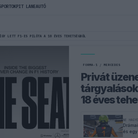
SPORTOK
PIT LANE
AUTÓ
ÍGY LETT F1-ES PILÓTA A 18 ÉVES TEHETSÉGBŐL
FORMA-1
/
MERCEDES
Privát üzene
tárgyalások: 
18 éves teh
NE HAGY
Drámai
és egy