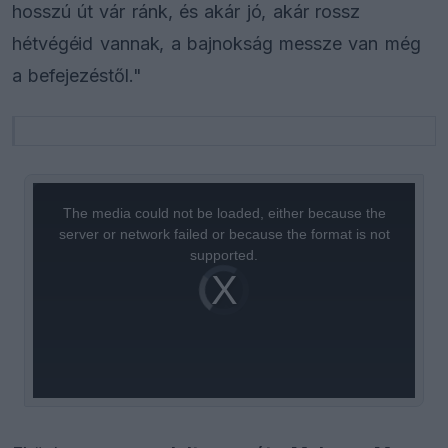
hosszú út vár ránk, és akár jó, akár rossz
hétvégéid vannak, a bajnokság messze van még
a befejezéstől."
This
is
a
The media could not be loaded, either because the
modal
window.
server or network failed or because the format is not
supported.
Video
Player
is
loading.