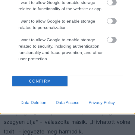
I want to allow Google to enable storage
related to functionality of the website or app.
I want to allow Google to enable storage
related to personalization.
I want to allow Google to enable storage
related to security, including authentication
functionality and fraud prevention, and other
user protection.
CONFIRM
„Pályafutása legkeményebb sétája" - írta egyik
Data Deletion
Data Access
Privacy Policy
F1-rajongó. „Szörnyű Oscarnak, ez tényleg a
szégyen útja" - válaszolta másik. „Hívhatott volna
taxit" - jegyezte meg harmadik.