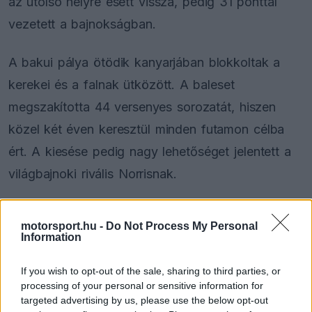
az utolsó helyre esett vissza, pedig 31 ponttal
vezetett a bajnokságban.
A bakui pálya ötödik kanyarjában blokkoltak a
kerekei és a falnak ütközött. A baleset
megszakította 44 versenyes sorozatát, hiszen
közel két éven keresztül minden futamon célba
ért. A kiesése pedig nagy lehetőséget jelentett a
világbajnoki rivális Norrisnak.
motorsport.hu -
Do Not Process My Personal
The media could not be loaded, either because
This
Information
the server or network failed or because the format
is
is not supported.
If you wish to opt-out of the sale, sharing to third parties, or
Video
a
Player
processing of your personal or sensitive information for
is
loading.
targeted advertising by us, please use the below opt-out
modal