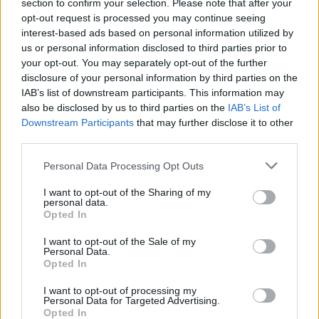
section to confirm your selection. Please note that after your
window.
opt-out request is processed you may continue seeing
interest-based ads based on personal information utilized by
us or personal information disclosed to third parties prior to
your opt-out. You may separately opt-out of the further
disclosure of your personal information by third parties on the
Fotók láttak napvilágot arról, hogy Piastri egyedül
IAB’s list of downstream participants. This information may
also be disclosed by us to third parties on the
IAB’s List of
volt kénytelen visszaballagni a bokszutcába.
Downstream Participants
that may further disclose it to other
third parties.
EZEKET IS AJÁNLJUK
Please note that this website/app uses one or more Google
Personal Data Processing Opt Outs
services and may gather and store information including but
not limited to your visit or usage behaviour. You may click to
I want to opt-out of the Sharing of my
FORMA-1
personal data.
Meggondolta magát a McLaren
grant or deny consent to Google and its third-party tags to
Opted In
Max Verstappen átigazolásával
use your data for below specified purposes in below Google
kapcsolatban
consent section.
I want to opt-out of the Sale of my
Personal Data.
Opted In
I want to opt-out of processing my
FORMA-1
Personal Data for Targeted Advertising.
Amerikai versenysorozatban
Opted In
köthet ki Max Verstappen