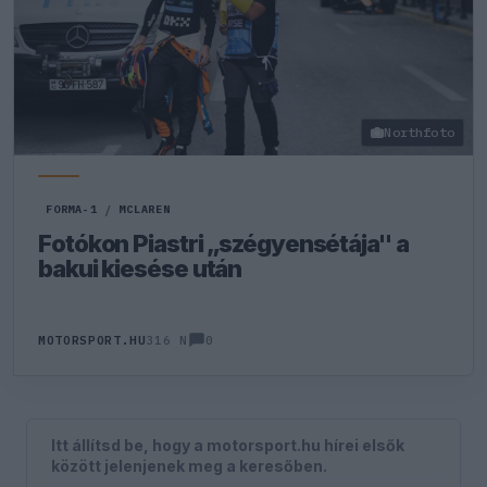
Northfoto
FORMA-1
/
MCLAREN
Fotókon Piastri „szégyensétája" a
bakui kiesése után
0
MOTORSPORT.HU
316 N
Itt állítsd be, hogy a motorsport.hu hírei elsők
között jelenjenek meg a keresőben.