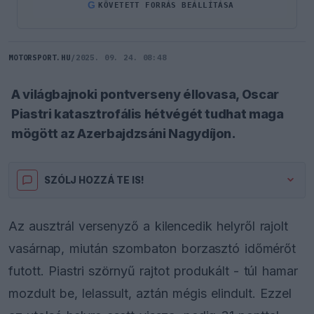
G
KÖVETETT FORRÁS BEÁLLÍTÁSA
MOTORSPORT.HU
/
2025. 09. 24. 08:48
A világbajnoki pontverseny éllovasa, Oscar
Piastri katasztrofális hétvégét tudhat maga
mögött az Azerbajdzsáni Nagydíjon.
SZÓLJ HOZZÁ TE IS!
Az ausztrál versenyző a kilencedik helyről rajolt
vasárnap, miután szombaton borzasztó időmérőt
futott. Piastri szörnyű rajtot produkált - túl hamar
mozdult be, lelassult, aztán mégis elindult. Ezzel