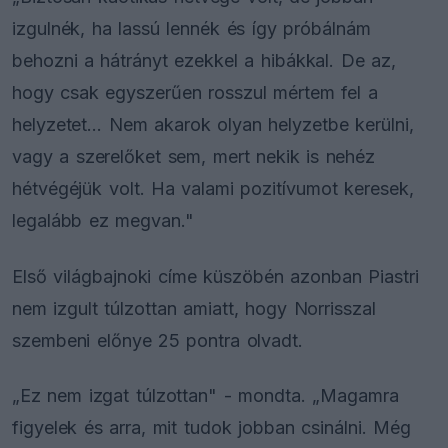
izgulnék, ha lassú lennék és így próbálnám
behozni a hátrányt ezekkel a hibákkal. De az,
hogy csak egyszerűen rosszul mértem fel a
helyzetet... Nem akarok olyan helyzetbe kerülni,
vagy a szerelőket sem, mert nekik is nehéz
hétvégéjük volt. Ha valami pozitívumot keresek,
legalább ez megvan."
Első világbajnoki címe küszöbén azonban Piastri
nem izgult túlzottan amiatt, hogy Norrisszal
szembeni előnye 25 pontra olvadt.
„Ez nem izgat túlzottan" - mondta. „Magamra
figyelek és arra, mit tudok jobban csinálni. Még