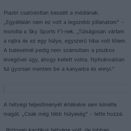
Piastri csalódottan beszélt a médiának.
„Egyáltalán nem ez volt a legszebb pillanatom" -
mondta a Sky Sports F1-nek. „Túlságosan vártam
a rajtra és ez egy hülye, egyszerű hiba volt tőlem.
A balesetnél pedig nem számoltam a piszkos
levegővel úgy, ahogy kellett volna. Nyilvánvalóan
túl gyorsan mentem be a kanyarba és ennyi."
A hétvégi teljesítményét értékelve sem kímélte
magát. „Csak még több hülyeség" - tette hozzá.
„Biztosan kaotikus hétvége volt, de jobban