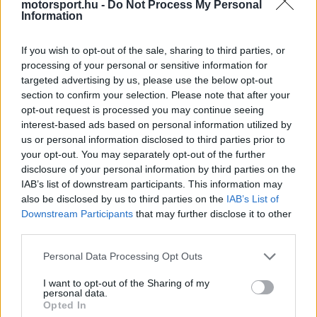
motorsport.hu -
Do Not Process My Personal
legjobb, amit a frusztrált
Max Verstappen
most
Information
tehet, hogy megőrzi a türelmét.
If you wish to opt-out of the sale, sharing to third parties, or
processing of your personal or sensitive information for
„Ki kell deríteni a hibák okait. A Red Bull nem
targeted advertising by us, please use the below opt-out
section to confirm your selection. Please note that after your
ehhez van szokva. Az elmúlt években a
opt-out request is processed you may continue seeing
csapatnak nem voltak technikai problémái. Ki kell
interest-based ads based on personal information utilized by
us or personal information disclosed to third parties prior to
elemezniük, hogy mi az oka" - mondta Glock, aki
your opt-out. You may separately opt-out of the further
szerint sürgős a dolog. „Mégis, ez a legrosszabb
disclosure of your personal information by third parties on the
IAB’s list of downstream participants. This information may
forgatókönyv, mert már így is túl sok pontot
also be disclosed by us to third parties on the
IAB’s List of
veszítenek a szezon elején" – tette hozzá.
Downstream Participants
that may further disclose it to other
third parties.
Please note that this website/app uses one or more Google
Personal Data Processing Opt Outs
services and may gather and store information including but
The media could not be loaded, either because
This
not limited to your visit or usage behaviour. You may click to
I want to opt-out of the Sharing of my
the server or network failed or because the format
personal data.
is
grant or deny consent to Google and its third-party tags to
is not supported.
Opted In
use your data for below specified purposes in below Google
Video