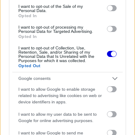
a
Player
consent section.
I want to opt-out of the Sale of my
is
loading.
Personal Data.
modal
Opted In
window.
I want to opt-out of processing my
Personal Data for Targeted Advertising.
Opted In
I want to opt-out of Collection, Use,
A jelenlegi Forma-1-es szezonban egyébként nem
Retention, Sale, and/or Sharing of my
Personal Data that Is Unrelated with the
Purposes for which it was collected.
kevesebb, mint 23 nagydíjat tartanak. A Milton
Opted Out
Keynes-i székhelyű csapat az elmúlt években
Google consents
bebizonyította, hogy egy szezon során jelentős
I want to allow Google to enable storage
lépéseket tud tenni előre. Verstappen
related to advertising like cookies on web or
pályafutásának első éveiben volt hogy több mint
device identifiers in apps.
fél másodperces lemaradást kellett behozniuk a
I want to allow my user data to be sent to
Mercedeshez képest. A Red Bullnak ez a
Google for online advertising purposes.
küldetése sikerült, tehát a tudás és a képességek
I want to allow Google to send me