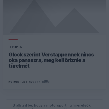
FORMA-1
Glock szerint Verstappennek nincs
oka panaszra, meg kell őriznie a
türelmét
0
MOTORSPORT.HU
1577 N
Itt állítsd be, hogy a motorsport.hu hírei elsők