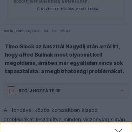
között jelenjenek meg a keresőben.
G
KÖVETETT FORRÁS BEÁLLÍTÁSA
MOTORSPORT.HU
/
2022. 04. 13. 17:43
Timo Glock az Ausztrál Nagydíj után arról írt,
hogy a Red Bullnak most olyasmit kell
megoldania, amiben már egyáltalán nincs sok
tapasztalata: a megbízhatósági problémákat.
SZÓLJ HOZZÁ TE IS!
A Hondával közös korszakban kisebb
problémákat leszámítva minden viszonylag simán
ment. Az egykori Forma-1-es pilóta szerint a