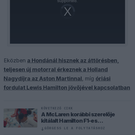
supported.
Video
Player
is
loading.
Eközben
a Hondánál hisznek az áttörésben,
teljesen új motorral érkeznek a Holland
Nagydíjra az Aston Martinnal
, míg
óriási
fordulat Lewis Hamilton jövőjével kapcsolatban
KÖVETKEZŐ CIKK
A McLaren korábbi szerelője
kitálalt Hamilton F1-es
debütálásáról
GÖRGESS LE A FOLYTATÁSHOZ
↓