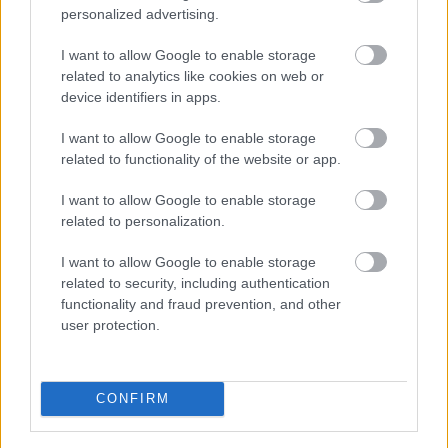
megvannak.
personalized advertising.
I want to allow Google to enable storage
EZEKET IS AJÁNLJUK
related to analytics like cookies on web or
device identifiers in apps.
FORMA-1
I want to allow Google to enable storage
A Hondánál hisznek az áttörésben,
related to functionality of the website or app.
teljesen új motorral érkeznek a
Holland Nagydíjra az Aston
I want to allow Google to enable storage
Martinnal
related to personalization.
I want to allow Google to enable storage
FORMA-1
related to security, including authentication
Óriási fordulat Lewis Hamilton
jövőjével kapcsolatban
functionality and fraud prevention, and other
user protection.
FORMA-1
CONFIRM
Komoly döntést hozott a Ferrari,
miközben a Red Bullnál elmaradtak
a győzelmek