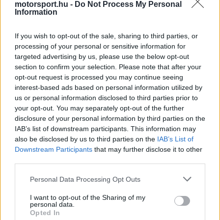
motorsport.hu -
Do Not Process My Personal
Verstappen
, amivel sokak ámulatát kivívta.
Information
Romain Grosjean is azok közé tartozik, akik
If you wish to opt-out of the sale, sharing to third parties, or
szerint a holland kivételes teljesítményt nyújtott.
processing of your personal or sensitive information for
targeted advertising by us, please use the below opt-out
section to confirm your selection. Please note that after your
„Őszintén szólva úgy gondolom, hogy ez az
opt-out request is processed you may continue seeing
egyike a legjobb (teljesítményeknek), amit a
interest-based ads based on personal information utilized by
us or personal information disclosed to third parties prior to
Forma-1-ben láttam” – jelentette ki a francia a
your opt-out. You may separately opt-out of the further
Motor Sport Magazine podcastjának
adásában.
disclosure of your personal information by third parties on the
IAB’s list of downstream participants. This information may
„99 százalékban tökéletes, [a hiányzó] egy
also be disclosed by us to third parties on the
IAB’s List of
százalék az Brazília. Az egy rossz döntés és
Downstream Participants
that may further disclose it to other
third parties.
rossz üzenet volt.”
Please note that this website/app uses one or more Google
Personal Data Processing Opt Outs
services and may gather and store information including but
not limited to your visit or usage behaviour. You may click to
I want to opt-out of the Sharing of my
personal data.
The media could not be loaded, either because
This
grant or deny consent to Google and its third-party tags to
Opted In
the server or network failed or because the format
use your data for below specified purposes in below Google