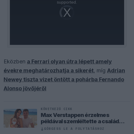
supported.
Video
Player
is
loading.
Eközben
a Ferrari olyan útra lépett amely
évekre meghatározhatja a sikerét
, míg
Adrian
Newey tiszta vizet öntött a pohárba Fernando
Alonso jövőjéről
KÖVETKEZŐ CIKK
Max Verstappen érzelmes
példával szemléltette a család
fontosságát
↓
GÖRGESS LE A FOLYTATÁSHOZ