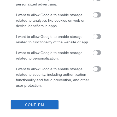
personalized advertising.
FORMA-1
I want to allow Google to enable storage
A Ferrari olyan útra lépett amely
related to analytics like cookies on web or
évekre meghatározhatja a sikerét
device identifiers in apps.
I want to allow Google to enable storage
related to functionality of the website or app.
FORMA-1
Adrian Newey tiszta vizet öntött a
I want to allow Google to enable storage
pohárba Fernando Alonso jövőjéről
related to personalization.
I want to allow Google to enable storage
related to security, including authentication
functionality and fraud prevention, and other
FORMA-1
user protection.
Amerikai versenysorozatban
köthet ki Max Verstappen
CONFIRM
A francia arra is kitért, hogy Brazíliában volt némi