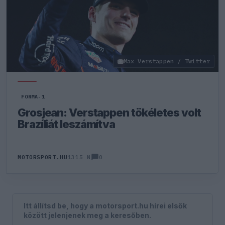
Max Verstappen / Twitter
FORMA-1
Grosjean: Verstappen tökéletes volt
Brazíliát leszámítva
0
MOTORSPORT.HU
1315 N
Itt állítsd be, hogy a motorsport.hu hírei elsők
között jelenjenek meg a keresőben.