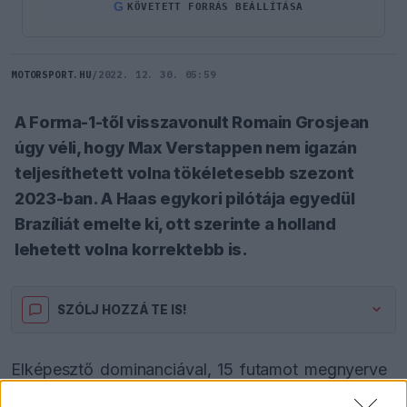
G
KÖVETETT FORRÁS BEÁLLÍTÁSA
MOTORSPORT.HU
/
2022. 12. 30. 05:59
A Forma-1-től visszavonult Romain Grosjean
úgy véli, hogy Max Verstappen nem igazán
teljesíthetett volna tökéletesebb szezont
2023-ban. A Haas egykori pilótája egyedül
Brazíliát emelte ki, ott szerinte a holland
lehetett volna korrektebb is.
SZÓLJ HOZZÁ TE IS!
Elképesztő dominanciával, 15 futamot megnyerve
húzta be a világbajnoki címet 2023-ban
Max