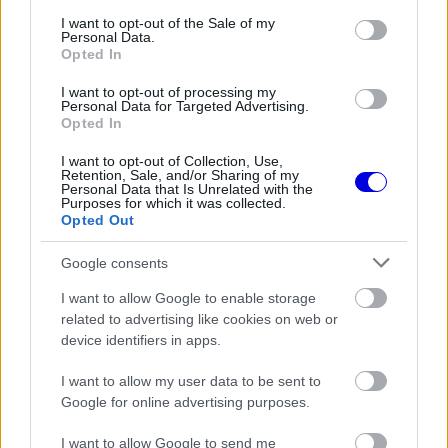
is
is not supported.
consent section.
I want to opt-out of the Sale of my
Video
a
Personal Data.
Player
Opted In
is
loading.
modal
I want to opt-out of processing my
window.
Personal Data for Targeted Advertising.
Opted In
I want to opt-out of Collection, Use,
Retention, Sale, and/or Sharing of my
Personal Data that Is Unrelated with the
Purposes for which it was collected.
„Ettől eltekintve nincs mit mondani. Ott volt a
Opted Out
kvalifikáción, ott volt a versenyen. Még amikor
Google consents
megpördült Magyarországon, akkor is megnyerte
I want to allow Google to enable storage
a futamot. Amikor elkezded ezt a pozitív spirált,
related to advertising like cookies on web or
mindent jól csinálsz, semmi sem állíthat meg,
device identifiers in apps.
szóval ez egyszerűen elképesztő volt.”
I want to allow my user data to be sent to
Google for online advertising purposes.
EZEKET IS AJÁNLJUK
I want to allow Google to send me