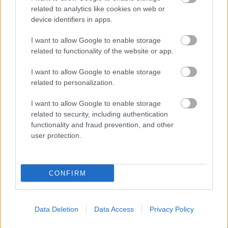
related to analytics like cookies on web or
többnyire kifizetődő volt számára.
device identifiers in apps.
I want to allow Google to enable storage
EZEKET IS AJÁNLJUK
related to functionality of the website or app.
I want to allow Google to enable storage
FORMA-1
A McLaren korábbi szerelője
related to personalization.
kitálalt Hamilton F1-es
debütálásáról
I want to allow Google to enable storage
related to security, including authentication
functionality and fraud prevention, and other
user protection.
FORMA-1
Óriási fordulat Lewis Hamilton
jövőjével kapcsolatban
CONFIRM
FORMA-1
Kockázatos ötlettel villant a
Data Deletion
Data Access
Privacy Policy
Ferrari, hamarosan mindenki ezt
másolhatja