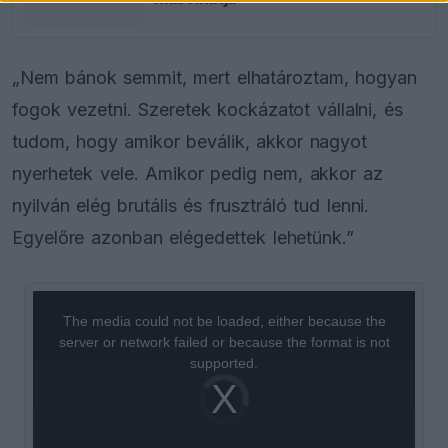
„Nem bánok semmit, mert elhatároztam, hogyan
fogok vezetni. Szeretek kockázatot vállalni, és
tudom, hogy amikor beválik, akkor nagyot
nyerhetek vele. Amikor pedig nem, akkor az
nyilván elég brutális és frusztráló tud lenni.
Egyelőre azonban elégedettek lehetünk.”
This
is
a
The media could not be loaded, either because the
modal
window.
server or network failed or because the format is not
supported.
Video
Player
is
loading.