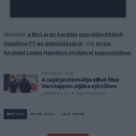
Eközben
a McLaren korábbi szerelője kitálalt
Hamilton F1-es debütálásáról
, míg
óriási
fordulat Lewis Hamilton jövőjével kapcsolatban
KÖVETKEZŐ CIKK
A saját protezsáltja állhat Max
Verstappen útjába a jövőben
↓
GÖRGESS LE A FOLYTATÁSHOZ
MÁSOLÁS
RACING BULLS
ISACK HADJAR