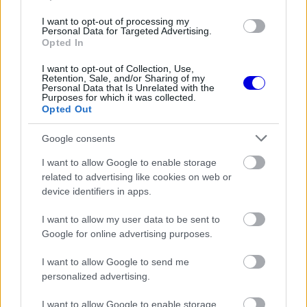
is
is not supported.
I want to opt-out of processing my
Video
a
Personal Data for Targeted Advertising.
Player
Opted In
is
loading.
modal
I want to opt-out of Collection, Use,
window.
Retention, Sale, and/or Sharing of my
Personal Data that Is Unrelated with the
Purposes for which it was collected.
Opted Out
Google consents
Amikor arról kérdezték a fiatal pilótát, hogy a
I want to allow Google to enable storage
saját szezonja kapcsán mely tényező lepte őt
related to advertising like cookies on web or
meg a leginkább, Hadjar így felelt: „A tempó.
device identifiers in apps.
Igazából az időmérős sebességem, mert
I want to allow my user data to be sent to
versenyképesebb voltam, mint amire
Google for online advertising purposes.
számítottam.” És hogy ez minek köszönhető?
I want to allow Google to send me
personalized advertising.
Elmondta, hogy szándékos igyekszik több
kockázatot vállalni, és ez a hozzáállás eddig
I want to allow Google to enable storage