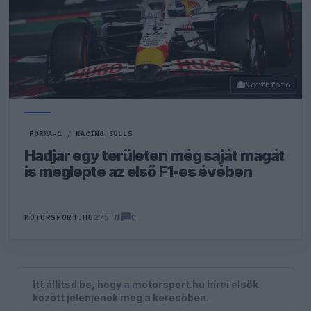
Northfoto
FORMA-1
/
RACING BULLS
Hadjar egy területen még saját magát
is meglepte az első F1-es évében
0
MOTORSPORT.HU
275 N
Itt állítsd be, hogy a motorsport.hu hírei elsők
között jelenjenek meg a keresőben.