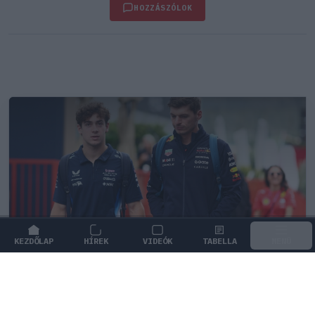
HOZZÁSZÓLOK
KEZDŐLAP
HÍREK
VIDEÓK
TABELLA
MENÜ
FORMA-1
/
MCLAREN
A saját protezsáltja állhat Max