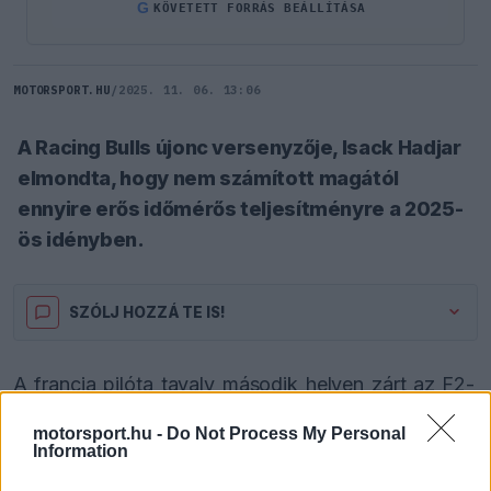
G
KÖVETETT FORRÁS BEÁLLÍTÁSA
MOTORSPORT.HU
/
2025. 11. 06. 13:06
A Racing Bulls újonc versenyzője, Isack Hadjar
elmondta, hogy nem számított magától
ennyire erős időmérős teljesítményre a 2025-
ös idényben.
SZÓLJ HOZZÁ TE IS!
A francia pilóta tavaly második helyen zárt az F2-
es bajnokságban, majd megkapta a lehetőséget a
motorsport.hu -
Do Not Process My Personal
Information
királykategóriában. Sokan ugyanakkor kétkedtek
benne, hiszen a kiegyensúlyozatlan teljesítménye