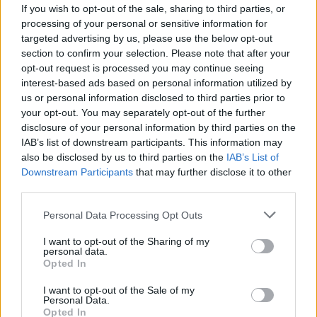
If you wish to opt-out of the sale, sharing to third parties, or
és a dühkitörései miatt arra lehetett számítani,
processing of your personal or sensitive information for
targeted advertising by us, please use the below opt-out
hogy a Forma–1-ben is gondjai lesznek.
section to confirm your selection. Please note that after your
opt-out request is processed you may continue seeing
Az éve nem is indult jól, hiszen emlékezhetünk,
interest-based ads based on personal information utilized by
us or personal information disclosed to third parties prior to
hogy Ausztráliában már a felvezető körön kiesett.
your opt-out. You may separately opt-out of the further
Az a pillanat viszont talán sorsfordító is volt
disclosure of your personal information by third parties on the
IAB’s list of downstream participants. This information may
számára, hiszen Hadjar utána hamar talpra állt és
also be disclosed by us to third parties on the
IAB’s List of
Downstream Participants
that may further disclose it to other
elkezdte szállítani a jobbnál jobb eredményeket.
third parties.
Hollandiában még a dobogóra is fel tudott állni,
Please note that this website/app uses one or more Google
Personal Data Processing Opt Outs
ami mindenképpen megsüvegelendő egy Racing
services and may gather and store information including but
Bullsszal.
not limited to your visit or usage behaviour. You may click to
I want to opt-out of the Sharing of my
personal data.
grant or deny consent to Google and its third-party tags to
Opted In
use your data for below specified purposes in below Google
consent section.
I want to opt-out of the Sale of my
Personal Data.
The media could not be loaded, either because
This
Opted In
the server or network failed or because the format