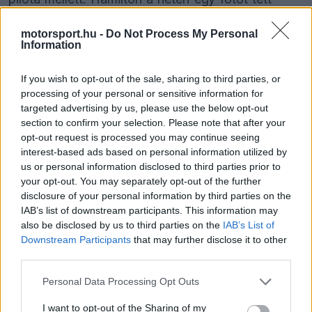
közzé Roscoe-ról, amelyben arról írt, hogy a
motorsport.hu -
Do Not Process My Personal
kutya beteg, és arra kérte követőit, hogy
Information
gondoljanak rá és imádkozzanak érte.
If you wish to opt-out of the sale, sharing to third parties, or
processing of your personal or sensitive information for
A Ferrari versenyzője eredetileg részt vett volna a
targeted advertising by us, please use the below opt-out
section to confirm your selection. Please note that after your
Pirelli gumitesztjén Mugellóban, azonban végül
opt-out request is processed you may continue seeing
Csou Kuan-jü ugrott be a helyére, és a csapat
interest-based ads based on personal information utilized by
us or personal information disclosed to third parties prior to
nem közölte az okokat. Hamilton távolmaradása
your opt-out. You may separately opt-out of the further
minden bizonnyal kedvence állapotával függ
disclosure of your personal information by third parties on the
IAB’s list of downstream participants. This information may
össze, mivel a pilóta elárulta, hogy Roscoe szíve
also be disclosed by us to third parties on the
IAB’s List of
megállt, és az állatorvosnak újra kellett indítania.
Downstream Participants
that may further disclose it to other
third parties.
Please note that this website/app uses one or more Google
Personal Data Processing Opt Outs
services and may gather and store information including but
The media could not be loaded, either because
This
not limited to your visit or usage behaviour. You may click to
I want to opt-out of the Sharing of my
the server or network failed or because the format