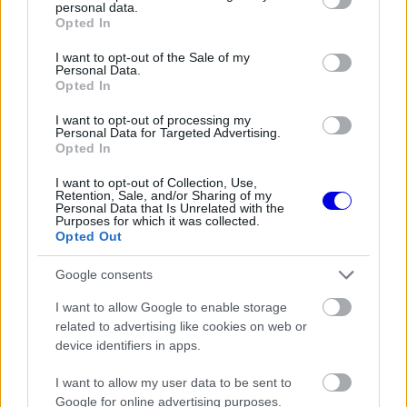
personal data.
is
grant or deny consent to Google and its third-party tags to
is not supported.
Opted In
use your data for below specified purposes in below Google
Video
a
Player
consent section.
I want to opt-out of the Sale of my
is
loading.
Personal Data.
modal
Opted In
window.
I want to opt-out of processing my
Personal Data for Targeted Advertising.
Opted In
I want to opt-out of Collection, Use,
„Kérlek, gondoljatok Roscoe-ra" - írta Hamilton
Retention, Sale, and/or Sharing of my
Personal Data that Is Unrelated with the
Purposes for which it was collected.
közösségi médiában. „Szeretnék mindenkinek
Opted Out
fejleményeket adni. Roscoe ismét tüdőgyulladást
Google consents
kapott és nehezen lélegzett. Kórházba került és
I want to allow Google to enable storage
elaltattuk, hogy megnyugodjon, miközben
related to advertising like cookies on web or
kivizsgálták őt, de ezalatt megállt a szíve."
device identifiers in apps.
I want to allow my user data to be sent to
EZEKET IS AJÁNLJUK
Google for online advertising purposes.