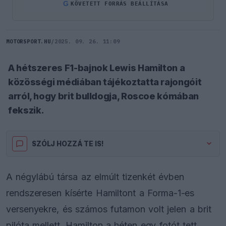
G
KÖVETETT FORRÁS BEÁLLÍTÁSA
MOTORSPORT.HU
/
2025. 09. 26. 11:09
A hétszeres F1-bajnok Lewis Hamilton a
közösségi médiában tájékoztatta rajongóit
arról, hogy brit bulldogja, Roscoe kómában
fekszik.
SZÓLJ HOZZÁ TE IS!
A négylábú társa az elmúlt tizenkét évben
rendszeresen kísérte Hamiltont a Forma-1-es
versenyekre, és számos futamon volt jelen a brit
pilóta mellett. Hamilton a héten egy fotót tett