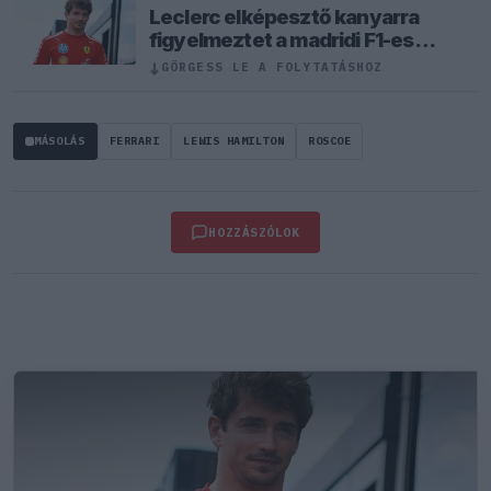
Leclerc elképesztő kanyarra
figyelmeztet a madridi F1-es
pályán
↓
GÖRGESS LE A FOLYTATÁSHOZ
MÁSOLÁS
FERRARI
LEWIS HAMILTON
ROSCOE
HOZZÁSZÓLOK