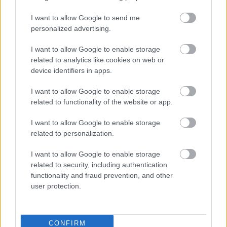
I want to allow Google to send me
FORMA-1
personalized advertising.
Antonelli elárulta a legfontosabb
leckét, amit Hamiltontól és
I want to allow Google to enable storage
Verstappentől tanult
related to analytics like cookies on web or
device identifiers in apps.
FORMA-1
I want to allow Google to enable storage
Montoya átlátott Verstappen
related to functionality of the website or app.
trükkjén és elárulta a távozási
pletykák valódi okát
I want to allow Google to enable storage
related to personalization.
I want to allow Google to enable storage
FORMA-1
Max Verstappen érzelmes példával
related to security, including authentication
szemléltette a család fontosságát
functionality and fraud prevention, and other
user protection.
„Sikerült visszahozni a szívverést, most kómában
CONFIRM