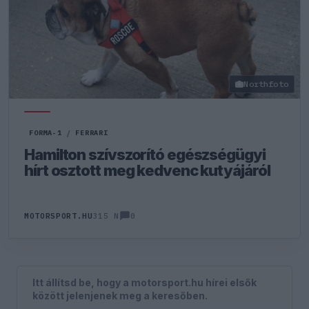
Northfoto
FORMA-1
/
FERRARI
Hamilton szívszorító egészségügyi
hírt osztott meg kedvenc kutyájáról
0
MOTORSPORT.HU
315 N
Itt állítsd be, hogy a motorsport.hu hírei elsők
között jelenjenek meg a keresőben.