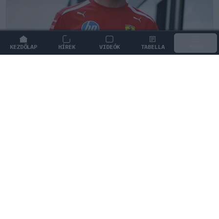
KEZDŐLAP
HÍREK
VIDEÓK
TABELLA
MENÜ
FORMA-1
/
FERRARI
Leclerc elképesztő kanyarra
figyelmeztet a madridi F1-es pályán
Charles Leclerc szerint a madridi F1-es pálya döntött
kanyarja a sportág legikonikusabb helyszíneivel is
felveheti a versenyt.
0
KISS SÁNDOR
14 P
KÖVETKEZŐ FUTAM