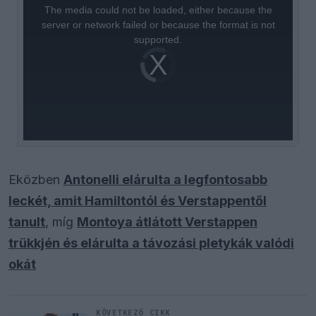
a
The media could not be loaded, either because the
modal
window.
server or network failed or because the format is not
supported.
Video
Player
is
loading.
Eközben
Antonelli elárulta a legfontosabb
leckét, amit Hamiltontól és Verstappentől
tanult
, míg
Montoya átlátott Verstappen
trükkjén és elárulta a távozási pletykák valódi
okát
KÖVETKEZŐ CIKK