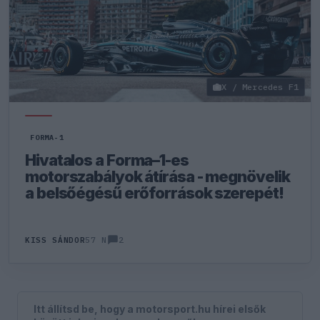
X / Mercedes F1
FORMA-1
Hivatalos a Forma–1-es
motorszabályok átírása - megnövelik
a belsőégésű erőforrások szerepét!
2
KISS SÁNDOR
57 N
Itt állítsd be, hogy a motorsport.hu hírei elsők