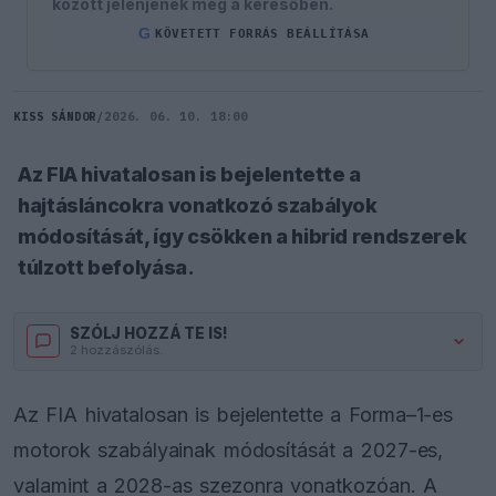
között jelenjenek meg a keresőben.
G
KÖVETETT FORRÁS BEÁLLÍTÁSA
KISS SÁNDOR
/
2026. 06. 10. 18:00
Az FIA hivatalosan is bejelentette a
hajtásláncokra vonatkozó szabályok
módosítását, így csökken a hibrid rendszerek
túlzott befolyása.
SZÓLJ HOZZÁ TE IS!
2 hozzászólás.
Az FIA hivatalosan is bejelentette a Forma–1-es
motorok szabályainak módosítását a 2027-es,
valamint a 2028-as szezonra vonatkozóan. A