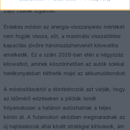
kilowattos csúcsértékre, ezzel biztosítva a pályán
zajló csaták izgalmát.
Érdekes módon az energia-visszanyerés mértékét
nem fogják vissza, sőt, a maximális visszatöltési
kapacitás jövőre háromszázhetvenöt kilowattra
emelkedik. Ez a szám 2028-ban eléri a négyszáz
kilowattot, aminek köszönhetően az autók sokkal
hatékonyabban tölthetik majd az akkumulátorokat.
A módosításoktól a döntéshozók azt várják, hogy
az időmérő edzéseken a pilóták ismét
folyamatosan a határon autózhatnak a teljes
körön át. A futamokon eközben megmaradnak az
új hajtásláncok által kínált stratégiai kihívások, ám