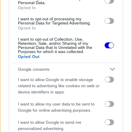
Változó teljesítményarányok
Personal Data.
Opted In
A jelenlegi szezonban az autók hajtásáért
I want to opt-out of processing my
Personal Data for Targeted Advertising.
ötvenhárom százalékban felel a hagyományos
Opted In
motor, miközben az elektromos rásegítés
I want to opt-out of Collection, Use,
Retention, Sale, and/or Sharing of my
negyvenhét százalékot tesz ki. Ez az arány jövőre
Personal Data that Is Unrelated with the
Purposes for which it was collected.
ötvennyolc-negyvenkettőre módosul a belsőégésű
Opted Out
egység javára, majd 2028-ban eléri a hatvan-
Google consents
negyvenes eloszlást.
I want to allow Google to enable storage
related to advertising like cookies on web or
A benzines erőforrások maximális teljesítménye
device identifiers in apps.
ennek megfelelően folyamatosan emelkedik. Az
I want to allow my user data to be sent to
idei négyszáz kilowattos maximum 2027-ben
Google for online advertising purposes.
négyszázhúszra, egy évvel később pedig
I want to allow Google to send me
négyszázötvenre nő, ami összesen tizenkét és fél
personalized advertising.