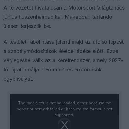
A tervezetet hivatalosan a Motorsport Világtanács
június huszonharmadikai, Makaóban tartandó
ülésén terjesztik be.
A testület rábólintása jelenti majd az utolsó lépést
a szabálymódosítások életbe lépése előtt. Ezzel
véglegessé válik az a keretrendszer, amely 2027-
től újraformálja a Forma–1-es erőforrások
egyensúlyát.
This
is
a
The media could not be loaded, either because the
modal
window.
server or network failed or because the format is not
supported.
Video
Player
is