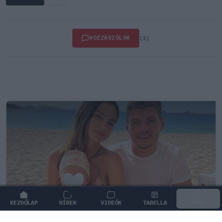
HOZZÁSZÓLOK
(2)
KEZDŐLAP
HÍREK
VIDEÓK
TABELLA
MENÜ