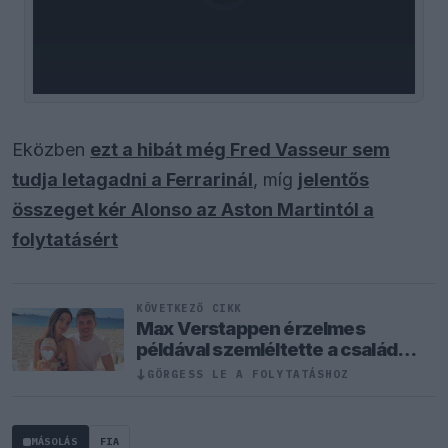
loading.
Eközben
ezt a hibát még Fred Vasseur sem
tudja letagadni a Ferrarinál
, míg
jelentős
összeget kér Alonso az Aston Martintól a
folytatásért
KÖVETKEZŐ CIKK
Max Verstappen érzelmes
példával szemléltette a család
fontosságát
GÖRGESS LE A FOLYTATÁSHOZ
↓
MÁSOLÁS
FIA