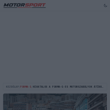
KEZDŐLAP
/
FORMA-1
/
HIVATALOS A FORMA–1-ES MOTORSZABÁLYOK ÁTÍRÁSA - MEGNÖVELIK A BELSŐÉGÉSŰ ERŐFORRÁSOK SZEREPÉT!