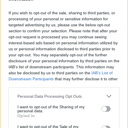
EZEKET IS AJÁNLJUK
If you wish to opt-out of the sale, sharing to third parties, or
processing of your personal or sensitive information for
FORMA-1
targeted advertising by us, please use the below opt-out
Ezt a hibát még Fred Vasseur sem
section to confirm your selection. Please note that after your
tudja letagadni a Ferrarinál
opt-out request is processed you may continue seeing
interest-based ads based on personal information utilized by
us or personal information disclosed to third parties prior to
your opt-out. You may separately opt-out of the further
FORMA-1
disclosure of your personal information by third parties on the
Jelentős összeget kér Alonso az
IAB’s list of downstream participants. This information may
Aston Martintól a folytatásért
also be disclosed by us to third parties on the
IAB’s List of
Downstream Participants
that may further disclose it to other
third parties.
FORMA-1
Please note that this website/app uses one or more Google
Personal Data Processing Opt Outs
A B-konstrukció csak a kezdet
services and may gather and store information including but
volt, agresszív fejlesztési rohamot
indít az Aston Martin
not limited to your visit or usage behaviour. You may click to
I want to opt-out of the Sharing of my
personal data.
grant or deny consent to Google and its third-party tags to
Opted In
use your data for below specified purposes in below Google
consent section.
I want to opt-out of the Sale of my