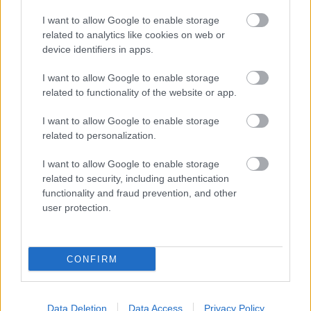
százalékos ugrást jelent. Ezt a növekedést az
I want to allow Google to enable storage
related to analytics like cookies on web or
üzemanyag-átfolyási határértékek megemelésével
device identifiers in apps.
támogatják meg, az üzemanyag-áramlás jövőre öt
I want to allow Google to enable storage
százalékkal, 2028-ban pedig tizenhárom
related to functionality of the website or app.
százalékkal lesz magasabb a mostani szintnél.
I want to allow Google to enable storage
related to personalization.
Elektromos trükkök és visszatöltés
I want to allow Google to enable storage
related to security, including authentication
A belsőégésű motorok erősödésével
functionality and fraud prevention, and other
párhuzamosan az MGU-K maximális leadott
user protection.
teljesítménye jövőre háromszázötvenről
háromszáz kilowattra csökken. Az FIA azonban
CONFIRM
meghagy egy speciális előzési üzemmódot, amely
továbbra is képes lesz a háromszázötven
Data Deletion
Data Access
Privacy Policy