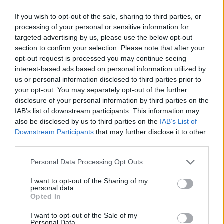
The media could not be loaded, either because
This
If you wish to opt-out of the sale, sharing to third parties, or
the server or network failed or because the format
processing of your personal or sensitive information for
is
is not supported.
targeted advertising by us, please use the below opt-out
Video
section to confirm your selection. Please note that after your
a
Player
is
opt-out request is processed you may continue seeing
loading.
modal
interest-based ads based on personal information utilized by
us or personal information disclosed to third parties prior to
window.
your opt-out. You may separately opt-out of the further
disclosure of your personal information by third parties on the
IAB’s list of downstream participants. This information may
also be disclosed by us to third parties on the
IAB’s List of
A Hondával való kapcsolatáról beszélt
Downstream Participants
that may further disclose it to other
third parties.
a
Formule1.nl-nek
a
Red Bull
főtanácsadója,
Please note that this website/app uses one or more Google
Personal Data Processing Opt Outs
Helmut Marko, aki felelevenítette, hogyan
services and may gather and store information including but
vette fel a kapcsolatot a Hondával:
not limited to your visit or usage behaviour. You may click to
I want to opt-out of the Sharing of my
personal data.
grant or deny consent to Google and its third-party tags to
Opted In
use your data for below specified purposes in below Google
EZEKET IS AJÁNLJUK
consent section.
I want to opt-out of the Sale of my
Personal Data.