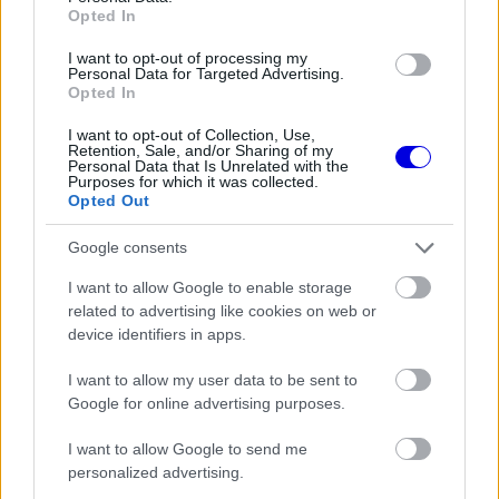
Opted In
FORMA-1
Kimi Räikkönen, akinek több
I want to opt-out of processing my
Personal Data for Targeted Advertising.
világbajnoki címet kellett volna
Opted In
nyernie a McLarennel
I want to opt-out of Collection, Use,
Retention, Sale, and/or Sharing of my
Personal Data that Is Unrelated with the
Purposes for which it was collected.
FORMA-1
Opted Out
Lando Norris meglepő vallomást
tett a gyermekkori szenvedélyéről
Google consents
I want to allow Google to enable storage
related to advertising like cookies on web or
device identifiers in apps.
FORMA-1
Óriási fordulat Lewis Hamilton
jövőjével kapcsolatban
I want to allow my user data to be sent to
Google for online advertising purposes.
I want to allow Google to send me
personalized advertising.
„Amikor bejelentették, hogy a McLaren meg akar