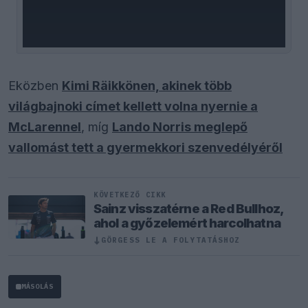
Eközben
Kimi Räikkönen, akinek több
világbajnoki címet kellett volna nyernie a
McLarennel
, míg
Lando Norris meglepő
vallomást tett a gyermekkori szenvedélyéről
KÖVETKEZŐ CIKK
Sainz visszatérne a Red Bullhoz,
ahol a győzelemért harcolhatna
↓
GÖRGESS LE A FOLYTATÁSHOZ
MÁSOLÁS