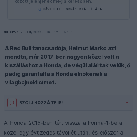
között jelenjenek meg a keresőben.
G
KÖVETETT FORRÁS BEÁLLÍTÁSA
MOTORSPORT.HU
/
2022. 04. 17. 05:51
A Red Bull tanácsadója, Helmut Marko azt
mondta, már 2017-ben nagyon közel volt a
kiszálláshoz a Honda, de végül aláírtak velük, ő
pedig garantálta a Honda elnökének a
világbajnoki címet.
SZÓLJ HOZZÁ TE IS!
A Honda 2015-ben tért vissza a Forma-1-be a
közel egy évtizedes távollét után, és először a