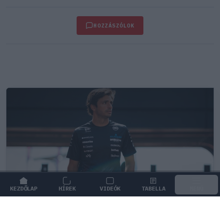
HOZZÁSZÓLOK
KEZDŐLAP
HÍREK
VIDEÓK
TABELLA
MENÜ
FORMA-1
/
WILLIAMS