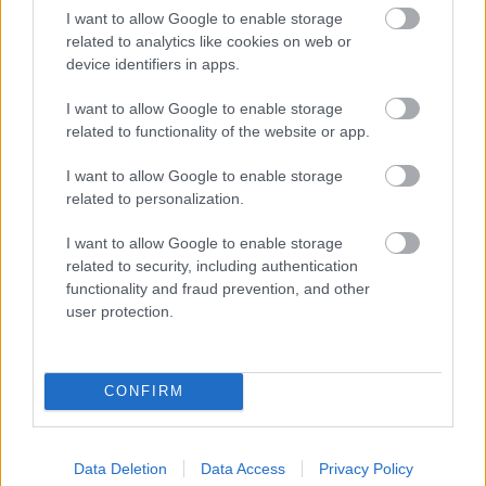
szabadulni a Hondától, rögtön felhívtam a
I want to allow Google to enable storage
related to analytics like cookies on web or
kapcsolataimat. Nem volt könnyű meggyőzni a
device identifiers in apps.
Hondát arról, hogy a Forma-1-ben maradjanak,
I want to allow Google to enable storage
hiszen már ekkor ki akartak szállni.”
related to functionality of the website or app.
I want to allow Google to enable storage
Marko hozzátette, komoly felszerelésekkel is
related to personalization.
segítették a Hondát, hogy jobb munkát
I want to allow Google to enable storage
tudjanak végezni a gyárban:
related to security, including authentication
functionality and fraud prevention, and other
„Ismeritek az AVL-t? Ez egy olyan cég, aminek 12
user protection.
ezer alkalmazottja van, és az alkalmazottak 80
százaléka mérnök. A főhadiszállás Grazban van,
CONFIRM
ahol motorokat és tesztpadokat fejlesztenek. Ez a
cég 50 millió euró értékű felszerelést adott a
Data Deletion
Data Access
Privacy Policy
Hondának.”