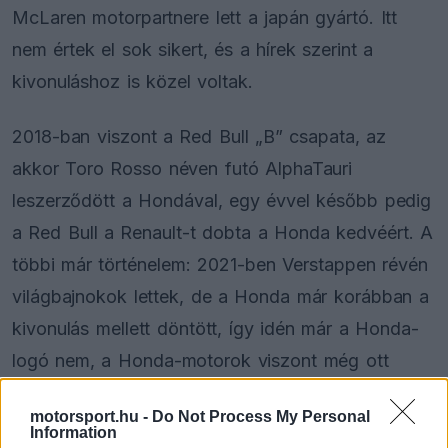
McLaren motorpartnere lett a japán gyártó. Itt
nem értek el sok sikert, és a hírek szerint a
kivonuláshoz is közel voltak.
2018-ban viszont a Red Bull „B” csapata, az
akkor Toro Rosso néven futó AlphaTauri
leszerződött a Hondával, egy évvel később pedig
a Red Bull a Renault-t dobta a Honda kedvéért. A
többi már történelem: 2021-ben Verstappen révén
világbajnokok lettek, de a Honda már korábban a
kivonulás mellett döntött, így idén már a Honda-
logó nem, a Honda-motorok viszont még ott
vannak az F1-ben.
motorsport.hu -
Do Not Process My Personal
Information