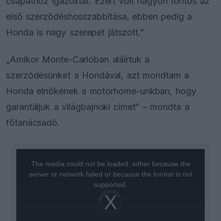
csapathoz igazolhat. Ezért volt nagyon fontos az
első szerződéshosszabbítása, ebben pedig a
Honda is nagy szerepet játszott.”
„Amikor Monte-Carlóban aláírtuk a
szerződésünket a Hondával, azt mondtam a
Honda elnökének a motorhome-unkban, hogy
garantáljuk a világbajnoki címet” – mondta a
főtanácsadó.
This
is
a
The media could not be loaded, either because the
modal
window.
server or network failed or because the format is not
supported.
Video
Player
is
loading.