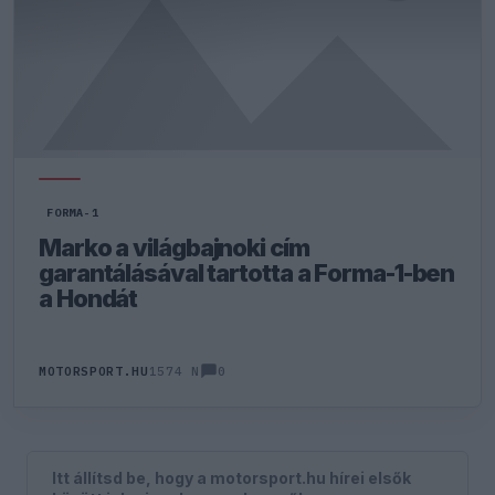
FORMA-1
Marko a világbajnoki cím
garantálásával tartotta a Forma-1-ben
a Hondát
0
MOTORSPORT.HU
1574 N
Itt állítsd be, hogy a motorsport.hu hírei elsők