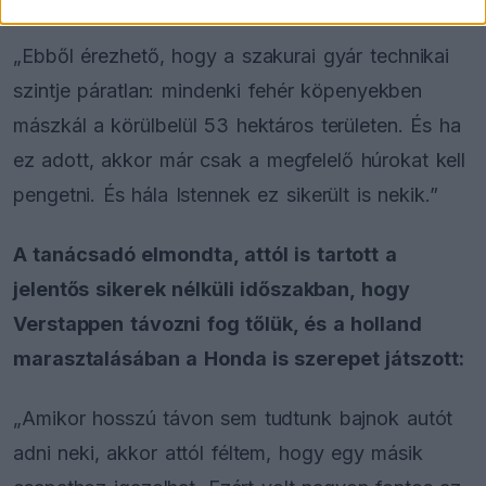
„Ebből érezhető, hogy a szakurai gyár technikai
szintje páratlan: mindenki fehér köpenyekben
mászkál a körülbelül 53 hektáros területen. És ha
ez adott, akkor már csak a megfelelő húrokat kell
pengetni. És hála Istennek ez sikerült is nekik.”
A tanácsadó elmondta, attól is tartott a
jelentős sikerek nélküli időszakban, hogy
Verstappen távozni fog tőlük, és a holland
marasztalásában a Honda is szerepet játszott:
„Amikor hosszú távon sem tudtunk bajnok autót
adni neki, akkor attól féltem, hogy egy másik