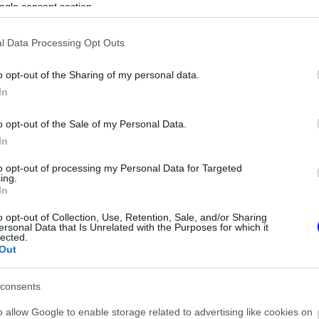
ogle consent section.
l Data Processing Opt Outs
o opt-out of the Sharing of my personal data.
In
o opt-out of the Sale of my Personal Data.
In
to opt-out of processing my Personal Data for Targeted
ing.
In
o opt-out of Collection, Use, Retention, Sale, and/or Sharing
ni a világbajnoki cím. Rajtuk kívül csak egy
ersonal Data that Is Unrelated with the Purposes for which it
lected.
tség szempontjából: Lando Norris. Neki
Out
 világbajnoki címhez” – mondta Marko az
Auto
consents
o allow Google to enable storage related to advertising like cookies on