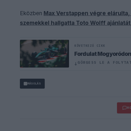
Eközben
Max Verstappen végre elárulta, 
szemekkel hallgatta Toto Wolff ajánlatát
KÖVETKEZŐ CIKK
Fordulat Mogyoródon,
↓
GÖRGESS LE A FOLYTA
MÁSOLÁS
H