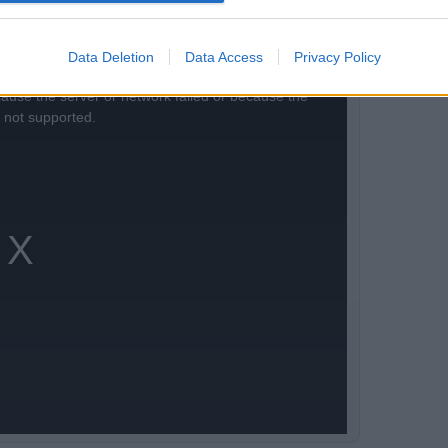
Data Deletion
Data Access
Privacy Policy
ause the server or network failed or because the
s not supported.