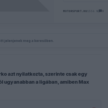
0
MOTORSPORT.HU
1556 N
zött jelenjenek meg a keresőben.
ko azt nyilatkozta, szerinte csak egy
ól ugyanabban a ligában, amiben Max