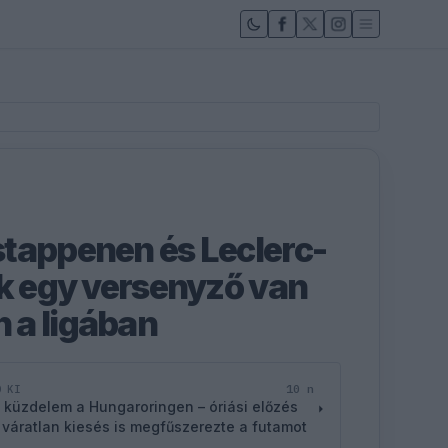
tappenen és Leclerc-
ak egy versenyző van
 a ligában
10 n
D KI
 küzdelem a Hungaroringen – óriási előzés
 váratlan kiesés is megfűszerezte a futamot