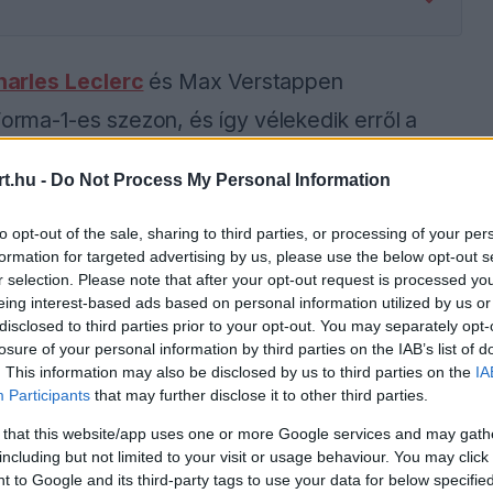
harles Leclerc
és Max Verstappen
Forma-1-es szezon, és így vélekedik erről a
.
t.hu -
Do Not Process My Personal Information
 hogy szerinte csak egy pilóta van, aki
to opt-out of the sale, sharing to third parties, or processing of your per
formation for targeted advertising by us, please use the below opt-out s
gában van, mint a két vb-esélyes klasszis,
r selection. Please note that after your opt-out request is processed y
 idei bajnoki harchoz:
eing interest-based ads based on personal information utilized by us or
disclosed to third parties prior to your opt-out. You may separately opt-
losure of your personal information by third parties on the IAB’s list of
. This information may also be disclosed by us to third parties on the
IA
Participants
that may further disclose it to other third parties.
ause the server or network failed or because the
s not supported.
 that this website/app uses one or more Google services and may gath
including but not limited to your visit or usage behaviour. You may click 
 to Google and its third-party tags to use your data for below specifi