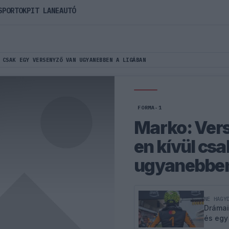
SPORTOK
PIT LANE
AUTÓ
 CSAK EGY VERSENYZŐ VAN UGYANEBBEN A LIGÁBAN
FORMA-1
Marko: Vers
en kívül cs
ugyanebben
NE HAGY
Drámai
és egy