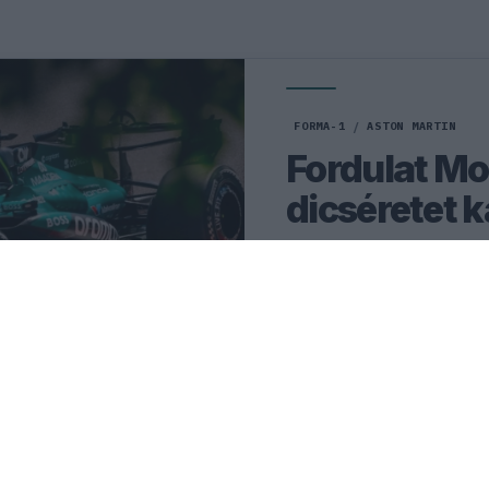
FORMA-1
/
ASTON MARTIN
Fordulat Mo
dicséretet 
Günther Steiner szerint az 
jár a Hungaroringen bemut
fejlesztéseinek köszönhető
0
HEGEDŰS LÁSZLÓ
7Ó