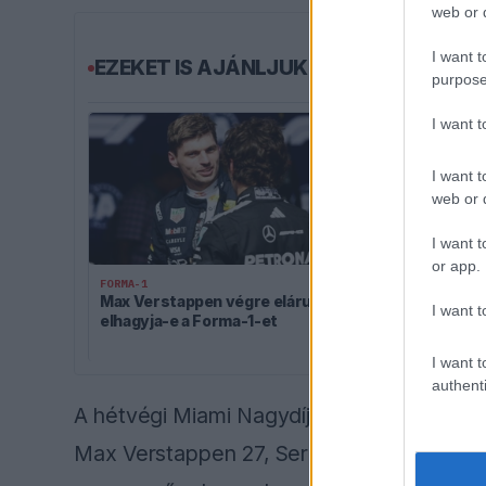
web or d
I want t
EZEKET IS AJÁNLJUK
purpose
I want 
I want t
web or d
I want t
or app.
FORMA-1
FORMA-1
Max Verstappen végre elárulta,
Kikerekedet
I want t
elhagyja-e a Forma-1-et
hallgatta Toto
Antonelli
I want t
authenti
A hétvégi Miami Nagydíj előtt Charles Lecl
Max Verstappen 27, Sergio Perez pedig 3