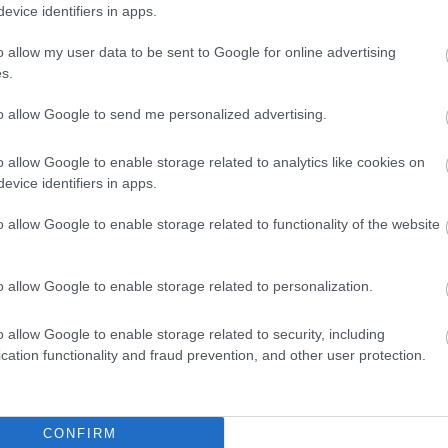
evice identifiers in apps.
o allow my user data to be sent to Google for online advertising
s.
to allow Google to send me personalized advertising.
o allow Google to enable storage related to analytics like cookies on
evice identifiers in apps.
o allow Google to enable storage related to functionality of the website
FORMA-1
t szemekkel
Adrian Newey megszólalt a
o allow Google to enable storage related to personalization.
 Wolff ajánlatát
titkos fejlesztésekről és a
Honda motorról
o allow Google to enable storage related to security, including
cation functionality and fraud prevention, and other user protection.
erc áll az élen a világbajnoki pontversenyben,
2 pontos hátránnyal rendelkezik a monacói
CONFIRM