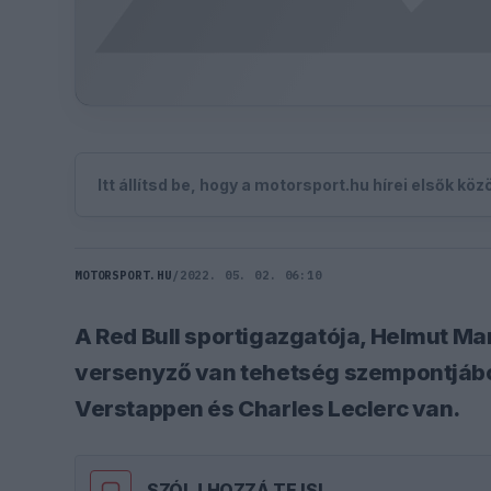
Itt állítsd be, hogy a motorsport.hu hírei elsők kö
MOTORSPORT.HU
/
2022. 05. 02. 06:10
A Red Bull sportigazgatója, Helmut Mar
versenyző van tehetség szempontjáb
Verstappen és Charles Leclerc van.
SZÓLJ HOZZÁ TE IS!