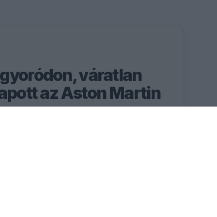
gyoródon, váratlan
kapott az Aston Martin
Aston Martin végre jó úton
atott átfogó
en.