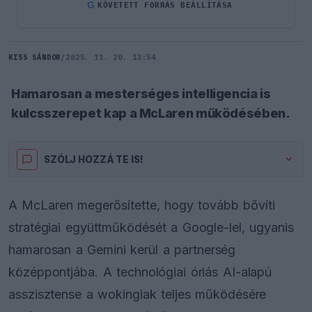
G
KÖVETETT FORRÁS BEÁLLÍTÁSA
KISS SÁNDOR
/
2025. 11. 20. 13:54
Hamarosan a mesterséges intelligencia is
kulcsszerepet kap a McLaren működésében.
SZÓLJ HOZZÁ TE IS!
A McLaren megerősítette, hogy tovább bővíti
stratégiai együttműködését a Google-lel, ugyanis
hamarosan a Gemini kerül a partnerség
középpontjába. A technológiai óriás AI-alapú
asszisztense a wokingiak teljes működésére