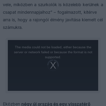
vele, miközben a szurkolók is közelebb kerülnek a
csapat mindennapjaihoz” – fogalmazott, kitérve
arra is, hogy a rajongói élmény javítása kiemelt cél
számukra.
This
is
a
The media could not be loaded, either because the
modal
window.
server or network failed or because the format is not
supported.
Video
Player
is
loading.
Eközben
négy új ország és egy visszatérő