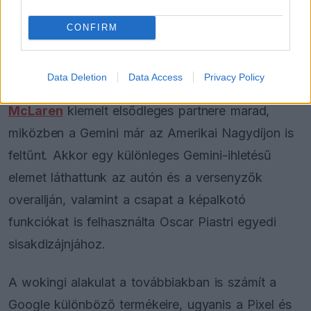
CONFIRM
Data Deletion
Data Access
Privacy Policy
A partnerség részeként a Google továbbra is a
McLaren
kiemelt elsődleges partnere marad,
miközben a Gemini már az Amerikai Nagydíjon is
feltűnt. Akkor egy különleges Gemini-ihletésű
elemet láthattunk az autón és a versenyzők
overallján, valamint a csapat a képalkotó
funkciókat is felhasználta Oscar Piastri egyedi
sisakdizájnjához.
A wokingi alakulat a továbbiakban is számít a
Google különböző termékeire, ugyanis a Pixel és