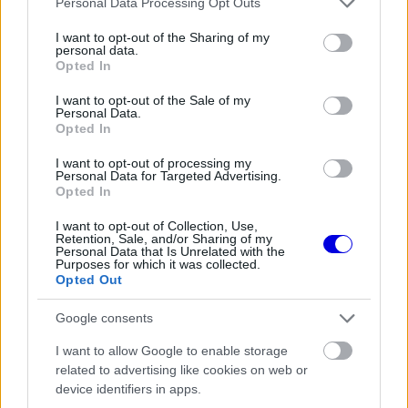
Personal Data Processing Opt Outs
services and may gather and store information including but
not limited to your visit or usage behaviour. You may click to
I want to opt-out of the Sharing of my
personal data.
EZEKET IS AJÁNLJUK
grant or deny consent to Google and its third-party tags to
Opted In
use your data for below specified purposes in below Google
consent section.
I want to opt-out of the Sale of my
FORMA-1
Personal Data.
Négy új ország és egy visszatérő
Opted In
klasszikus pályázik F1-es futamra
2028-tól
I want to opt-out of processing my
Personal Data for Targeted Advertising.
Opted In
FORMA-1
I want to opt-out of Collection, Use,
A McLaren korábbi szerelője
Retention, Sale, and/or Sharing of my
Personal Data that Is Unrelated with the
kitálalt Hamilton F1-es
Purposes for which it was collected.
debütálásáról
Opted Out
Google consents
FORMA-1
I want to allow Google to enable storage
Döbbenetes adatgyűjtéssel
döntött a Ferrari Sainz és Ricciardo
related to advertising like cookies on web or
között
device identifiers in apps.