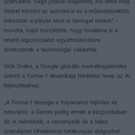
számunkra. Segít jobban megérteni, hol lehet még
többet kihozni az autónkból és a működésünkből,
miközben a pályán kívül is támogat minket” –
mondta, majd hozzátette, hogy továbbra is a
lehető legszorosabb együttműködésre
törekszenek a technológiai vállalattal.
Nick Drake, a Google globális marketingalelnöke
szerint a Forma–1 dinamikája tökéletes terep az AI
fejlesztéséhez.
„A Forma–1 lényege a folyamatos fejlődés és
innováció, a Gemini pedig ennek a központjában
áll. A mérnökök, a versenyzők és a teljes
személyzet hihetetlenül hatékonyan dolgozhat