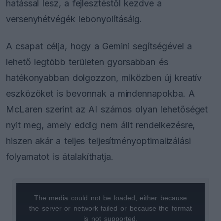
hatással lesz, a fejlesztéstől kezdve a
versenyhétvégék lebonyolításáig.
A csapat célja, hogy a Gemini segítségével a
lehető legtöbb területen gyorsabban és
hatékonyabban dolgozzon, miközben új kreatív
eszközöket is bevonnak a mindennapokba. A
McLaren szerint az AI számos olyan lehetőséget
nyit meg, amely eddig nem állt rendelkezésre,
hiszen akár a teljes teljesítményoptimalizálási
folyamatot is átalakíthatja.
The media could not be loaded, either because
This
the server or network failed or because the format
is
is not supported.