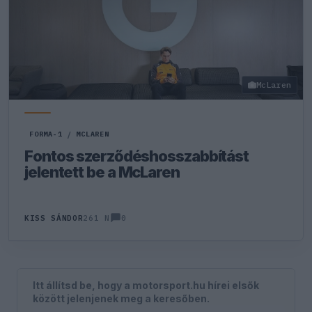
McLaren
FORMA-1
/
MCLAREN
Fontos szerződéshosszabbítást
jelentett be a McLaren
0
KISS SÁNDOR
261 N
Itt állítsd be, hogy a motorsport.hu hírei elsők
között jelenjenek meg a keresőben.