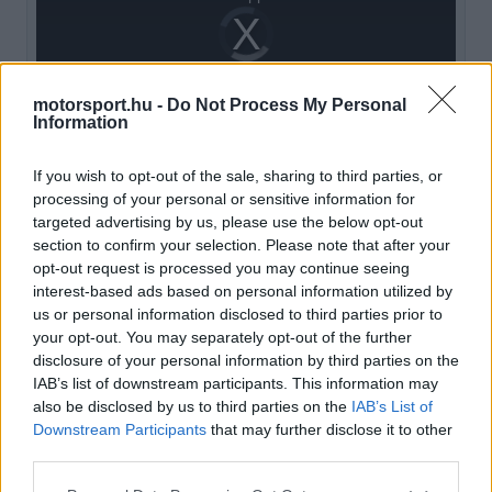
Video
a
Player
is
loading.
modal
window.
motorsport.hu -
Do Not Process My Personal
Information
If you wish to opt-out of the sale, sharing to third parties, or
processing of your personal or sensitive information for
A Las Vegas-i verseny köré szervezett programok
targeted advertising by us, please use the below opt-out
is ráirányítják a figyelmet a megújult
section to confirm your selection. Please note that after your
opt-out request is processed you may continue seeing
együttműködésre, a Google ugyanis a Sphere
interest-based ads based on personal information utilized by
óriáskivetítőjén keresztül mutatja be a Gemini
us or personal information disclosed to third parties prior to
your opt-out. You may separately opt-out of the further
kreatív oldalát: a McLaren F1-es autója valós
disclosure of your personal information by third parties on the
időben különböző stílusokban kel életre, az
IAB’s list of downstream participants. This information may
also be disclosed by us to third parties on the
IAB’s List of
olajfestmény hatású megjelenítéstől a műszaki
Downstream Participants
that may further disclose it to other
third parties.
rajzokra emlékeztető grafikákig, teljes 360 fokos
élményt adva a nézőknek.
Please note that this website/app uses one or more Google