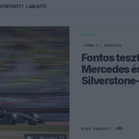
SPORTOK
PIT LANE
AUTÓ
FORMA-1
/
MERCEDES
Fontos teszte
Mercedes és
Silverstone
0
KISS SÁNDOR
30 N
X / Mercedes F1