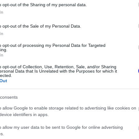
o opt-out of the Sharing of my personal data.
z e-mail alapú rendszerre.
In
o opt-out of the Sale of my Personal Data.
In
to opt-out of processing my Personal Data for Targeted
ing.
In
ken is.
o opt-out of Collection, Use, Retention, Sale, and/or Sharing
ersonal Data that Is Unrelated with the Purposes for which it
lected.
Out
consents
it Hamiltontól és Verstappentől tanult
o allow Google to enable storage related to advertising like cookies on
evice identifiers in apps.
r Steiner szerint mintha egy Cadillacben ülne
o allow my user data to be sent to Google for online advertising
s.
szabályok miatt