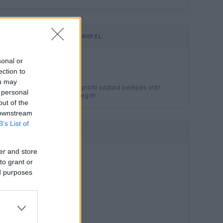
KOMMENTPROFIL
LEGJOBB
sonal or
?
ection to
ou may
A kommentprofil adataid belépés után
 personal
jelennek meg itt.
out of the
 downstream
B’s List of
HIRDETÉS
er and store
to grant or
ed purposes