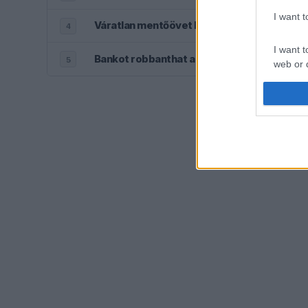
I want 
Váratlan mentőövet kaphat Liam Lawson a R
4
I want t
Bankot robbanthat a Ferrari Max Verstap
5
web or d
I want t
or app.
I want t
I want t
authenti