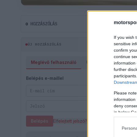
motorspor
HOZZÁSZÓLÁS
0
If you wish 
sensitive in
ÚJ HOZZÁSZÓLÁS
confirm you
continue se
Meglévő felhasználó
Új felhasználó
information 
further disc
participants
Belépés e-maillel
Downstream 
Please note
information 
deny consent
in below Go
Belépés
Elfelejtett jelszó?
Persona