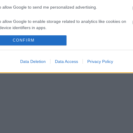
to allow Google to send me personalized advertising.
ed Bulltól
o allow Google to enable storage related to analytics like cookies on
pen megszerzéséért
evice identifiers in apps.
o allow Google to enable storage related to functionality of the website
CONFIRM
o allow Google to enable storage related to personalization.
Data Deletion
Data Access
Privacy Policy
o allow Google to enable storage related to security, including
cation functionality and fraud prevention, and other user protection.