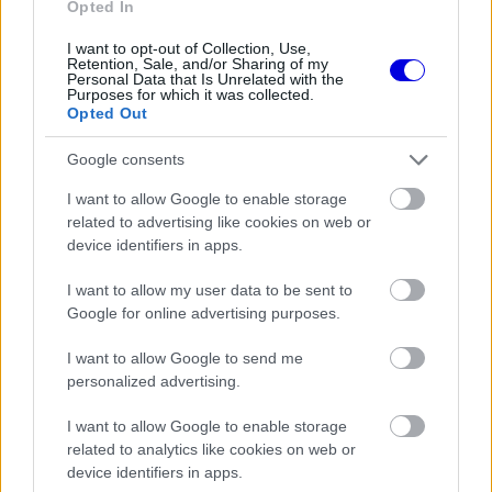
Opted In
Eközben Verstappen megszerezte első GT3-as
I want to opt-out of Collection, Use,
Retention, Sale, and/or Sharing of my
győzelmét a Nordschleifén. A holland versenyző
Personal Data that Is Unrelated with the
Purposes for which it was collected.
harmadik helyről rajtolva már az első kanyarban
Opted Out
átvette a vezetést.
Google consents
I want to allow Google to enable storage
EZEKET IS AJÁNLJUK
related to advertising like cookies on web or
device identifiers in apps.
FORMA-1
I want to allow my user data to be sent to
Megdöbbentő okok miatt nem
Google for online advertising purposes.
beszélhet a távozásáról Helmut
Marko
I want to allow Google to send me
personalized advertising.
I want to allow Google to enable storage
FORMA-1
Meggondolta magát a McLaren
related to analytics like cookies on web or
Max Verstappen átigazolásával
device identifiers in apps.
kapcsolatban