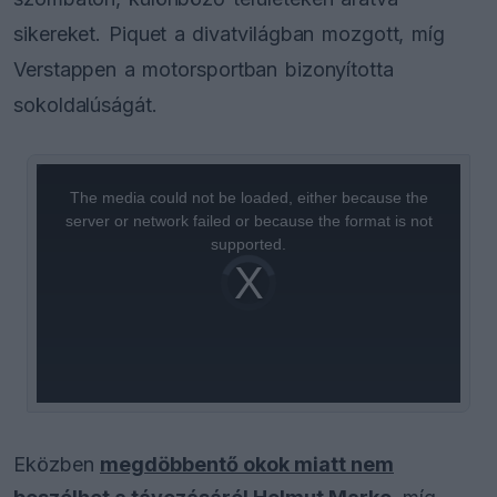
sikereket. Piquet a divatvilágban mozgott, míg
Verstappen a motorsportban bizonyította
sokoldalúságát.
This
is
a
The media could not be loaded, either because the
modal
window.
server or network failed or because the format is not
supported.
Video
Player
is
loading.
Eközben
megdöbbentő okok miatt nem