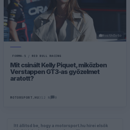
Northfoto
FORMA-1
/
RED BULL RACING
Mit csinált Kelly Piquet, miközben
Verstappen GT3-as győzelmet
aratott?
0
MOTORSPORT.HU
312 N
Itt állítsd be, hogy a motorsport.hu hírei elsők