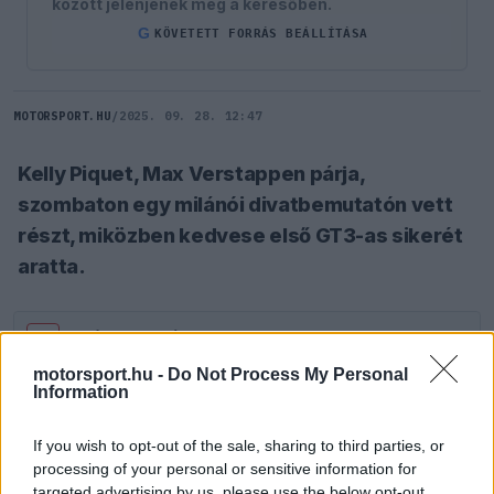
között jelenjenek meg a keresőben.
G
KÖVETETT FORRÁS BEÁLLÍTÁSA
MOTORSPORT.HU
/
2025. 09. 28. 12:47
Kelly Piquet, Max Verstappen párja,
szombaton egy milánói divatbemutatón vett
részt, miközben kedvese első GT3-as sikerét
aratta.
SZÓLJ HOZZÁ TE IS!
motorsport.hu -
Do Not Process My Personal
Information
A brazil modell a hétfőig tartó Milánói Divathéten
vesz részt, szombaton a Tod's 2026-os tavaszi-
If you wish to opt-out of the sale, sharing to third parties, or
processing of your personal or sensitive information for
nyári női kollekciójának bemutatóján járt.
targeted advertising by us, please use the below opt-out