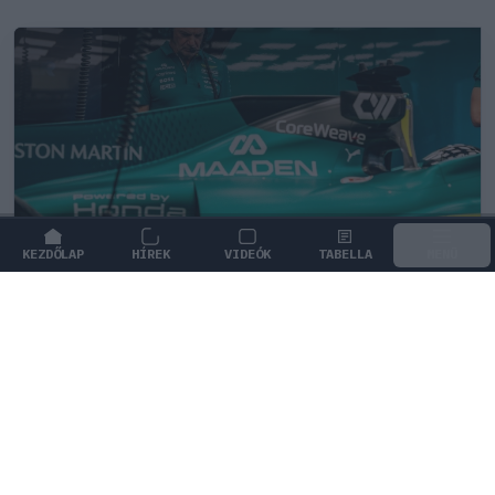
KEZDŐLAP
HÍREK
VIDEÓK
TABELLA
MENÜ
FORMA-1
/
ASTON MARTIN
Adrian Newey tiszta vizet öntött a
pohárba Fernando Alonso jövőjéről
Adrian Newey bizakodó Fernando Alonso maradását
illetően, miközben a spanyol pilóta jövőjéről egyre
több pletyka kering a paddockban.