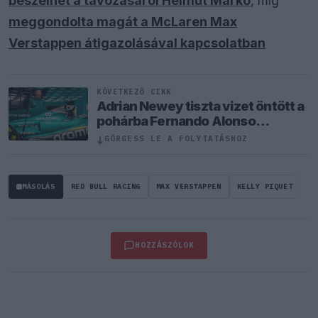
beszélhet a távozásáról Helmut Marko
, míg
meggondolta magát a McLaren Max
Verstappen átigazolásával kapcsolatban
KÖVETKEZŐ CIKK
Adrian Newey tiszta vizet öntött a
pohárba Fernando Alonso
jövőjéről
↓
GÖRGESS LE A FOLYTATÁSHOZ
MÁSOLÁS
RED BULL RACING
MAX VERSTAPPEN
KELLY PIQUET
HOZZÁSZÓLOK