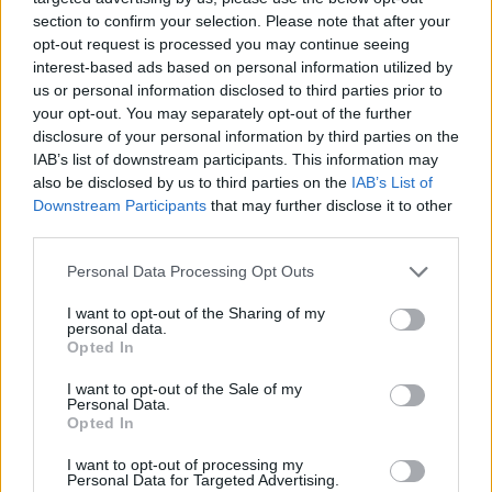
section to confirm your selection. Please note that after your
opt-out request is processed you may continue seeing
Korábban ezen a héten már egy másik márka
interest-based ads based on personal information utilized by
rendezvényén is részt vett az olasz városban,
us or personal information disclosed to third parties prior to
your opt-out. You may separately opt-out of the further
megosztva élményeit Instagram-oldalán.
disclosure of your personal information by third parties on the
IAB’s list of downstream participants. This information may
also be disclosed by us to third parties on the
IAB’s List of
Downstream Participants
that may further disclose it to other
The media could not be loaded, either because
This
third parties.
the server or network failed or because the format
is
is not supported.
Please note that this website/app uses one or more Google
Personal Data Processing Opt Outs
Video
a
services and may gather and store information including but
Player
is
not limited to your visit or usage behaviour. You may click to
I want to opt-out of the Sharing of my
loading.
modal
personal data.
grant or deny consent to Google and its third-party tags to
Opted In
window.
use your data for below specified purposes in below Google
consent section.
I want to opt-out of the Sale of my
Personal Data.
Opted In
I want to opt-out of processing my
Personal Data for Targeted Advertising.