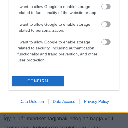
I want to allow Google to enable storage
related to functionality of the website or app.
FORMA-1
I want to allow Google to enable storage
Domenicali szerint Antonelli sokkal
related to personalization.
nagyobb előnnyel is vezethetne
I want to allow Google to enable storage
related to security, including authentication
functionality and fraud prevention, and other
Verstappen kétórás etapot teljesített, jelentős
user protection.
előnyt építve ki, majd átadta az autót
csapattársának, Chris Lulhamnek. A brit pilóta
CONFIRM
biztosította kettejük első Nürburgring
Langstrecken-Serie sikerét a #31-es Ferrari 296
Data Deletion
Data Access
Privacy Policy
GT3 autóban.
Így a pár mindkét tagjának elfoglalt napja volt
szombaton, különböző területeken aratva