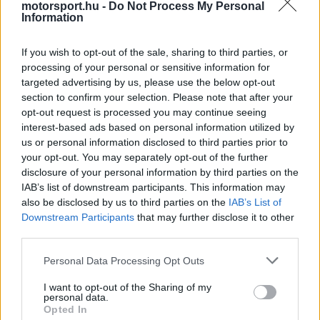
motorsport.hu -
Do Not Process My Personal
Information
The media could not be loaded, either because
This
the server or network failed or because the format
If you wish to opt-out of the sale, sharing to third parties, or
is
is not supported.
processing of your personal or sensitive information for
Video
a
targeted advertising by us, please use the below opt-out
Player
is
loading.
section to confirm your selection. Please note that after your
modal
opt-out request is processed you may continue seeing
window.
interest-based ads based on personal information utilized by
us or personal information disclosed to third parties prior to
your opt-out. You may separately opt-out of the further
disclosure of your personal information by third parties on the
IAB’s list of downstream participants. This information may
„Nem is tudom igazán, mi történt. Ma reggel
also be disclosed by us to third parties on the
IAB’s List of
Downstream Participants
that may further disclose it to other
vettem észre, és tényleg fogalmam sincs. Lehet,
third parties.
hogy véletlen volt, mert biztosan nem szántam rá
Please note that this website/app uses one or more Google
Personal Data Processing Opt Outs
magamat, és nem is tudtam róla, mi ment ki,
services and may gather and store information including but
not limited to your visit or usage behaviour. You may click to
I want to opt-out of the Sharing of my
szóval tényleg nem tudom.”
personal data.
grant or deny consent to Google and its third-party tags to
Opted In
use your data for below specified purposes in below Google