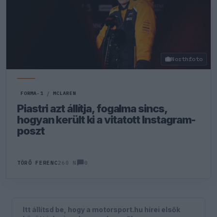
Northfoto
FORMA-1
/
MCLAREN
Piastri azt állítja, fogalma sincs,
hogyan került ki a vitatott Instagram-
poszt
0
TÖRŐ FERENC
260 N
Itt állítsd be, hogy a motorsport.hu hírei elsők