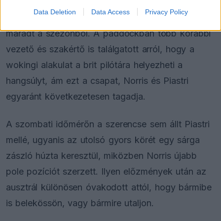
nem állt dobogón. A pontkülönbség már húsz
Data Deletion
Data Access
Privacy Policy
felett jár, miközben mindössze három futam
maradt a szezonból. A paddockban több korábbi
vezető és szakértő is találgatott arról, hogy a
wokingi alakulat a brit pilótára helyezheti a
hangsúlyt, ám ezt a csapat, Norris és Piastri
egyaránt következetesen tagadja.
A szombati időmérőn a szerencse sem állt Piastri
mellé, ugyanis az utolsó gyors körét egy sárga
zászló húzta keresztül, miközben Norris újabb
pole pozíciót szerzett. Ilyen előzmények után az
ausztrál különösen óvakodott attól, hogy bármibe
is belekössön, vagy bármire utaljon.