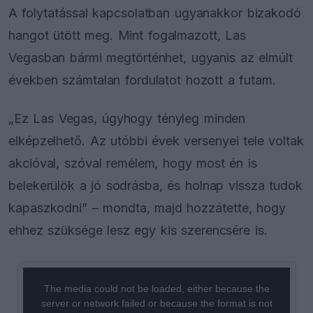
A folytatással kapcsolatban ugyanakkor bizakodó
hangot ütött meg. Mint fogalmazott, Las
Vegasban bármi megtörténhet, ugyanis az elmúlt
években számtalan fordulatot hozott a futam.
„Ez Las Vegas, úgyhogy tényleg minden
elképzelhető. Az utóbbi évek versenyei tele voltak
akcióval, szóval remélem, hogy most én is
belekerülök a jó sodrásba, és holnap vissza tudok
kapaszkodni” – mondta, majd hozzátette, hogy
ehhez szüksége lesz egy kis szerencsére is.
This
is
a
The media could not be loaded, either because the
modal
window.
server or network failed or because the format is not