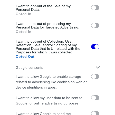
EZEKET IS AJÁNLJUK
consent section.
I want to opt-out of the Sale of my
Personal Data.
Opted In
FORMA-1
I want to opt-out of processing my
Radikális megoldással előzte meg a
Personal Data for Targeted Advertising.
riválisokat az Aston Martin
Opted In
I want to opt-out of Collection, Use,
Retention, Sale, and/or Sharing of my
Personal Data that Is Unrelated with the
Purposes for which it was collected.
FORMA-1
Opted Out
Adrian Newey megtörte a csendet
Christian Horner érkezéséről
Google consents
I want to allow Google to enable storage
related to advertising like cookies on web or
device identifiers in apps.
FORMA-1
Bajnoki esélyessé lépett elő Lewis
Hamilton a Ferrarinál
I want to allow my user data to be sent to
Google for online advertising purposes.
I want to allow Google to send me