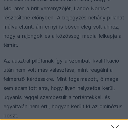
McLaren a brit versenyzőjét, Lando Norris-t
részesítené előnyben. A bejegyzés néhány pillanat
múlva eltűnt, ám ennyi is bőven elég volt ahhoz,
hogy a rajongók és a közösségi média felkapja a
témát.
Az ausztrál pilótának így a szombati kvalifikáció
után nem volt más választása, mint reagálni a
felmerülő kérdésekre. Mint fogalmazott, ő maga
sem számított arra, hogy ilyen helyzetbe kerül,
ugyanis reggel szembesült a történtekkel, és
egyáltalán nem érti, hogyan került ki az ominózus
poszt.