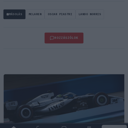
MÁSOLÁS
MCLAREN
OSCAR PIASTRI
LANDO NORRIS
HOZZÁSZÓLOK