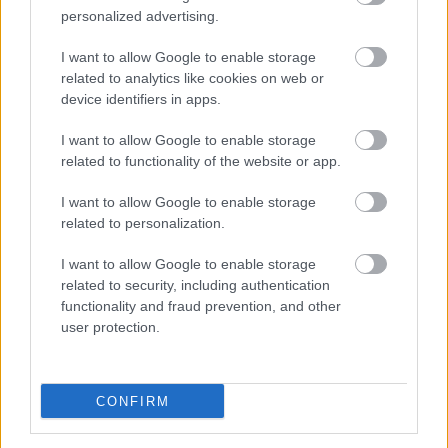
Piastri nem akarta tovább gerjeszteni a vitát, és
personalized advertising.
szemmel láthatóan igyekezett lehűteni a
I want to allow Google to enable storage
kedélyeket, ugyanis hangsúlyozta, hogy
related to analytics like cookies on web or
device identifiers in apps.
semmilyen szándékosság nem volt a bejegyzés
megosztása mögött. Megjegyezte, hogy a
I want to allow Google to enable storage
related to functionality of the website or app.
mezőny tagjainál nem ritka, hogy a közösségi
I want to allow Google to enable storage
média kezelése csapatokon belüli stábhoz kerül,
related to personalization.
így az sem kizárt, hogy technikai hiba, illetve egy
I want to allow Google to enable storage
elrontott érintés eredményezte az egész ügyet.
related to security, including authentication
functionality and fraud prevention, and other
A McLarenhez kapcsolódó részrehajlás
user protection.
ugyanakkor nem új jelenség, hiszen a szezon
hajrájára Norris jelentős lendületbe került, Piastri
CONFIRM
pedig nehéz sorozatot él át, ugyanis hetek óta