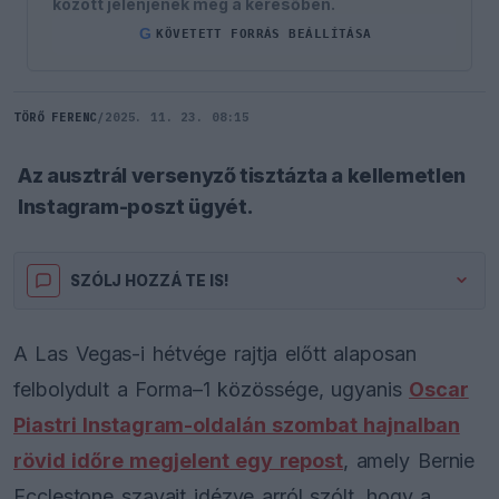
között jelenjenek meg a keresőben.
G
KÖVETETT FORRÁS BEÁLLÍTÁSA
TÖRŐ FERENC
/
2025. 11. 23. 08:15
Az ausztrál versenyző tisztázta a kellemetlen
Instagram-poszt ügyét.
SZÓLJ HOZZÁ TE IS!
A Las Vegas-i hétvége rajtja előtt alaposan
felbolydult a Forma–1 közössége, ugyanis
Oscar
Piastri Instagram-oldalán szombat hajnalban
rövid időre megjelent egy repost
, amely Bernie
Ecclestone szavait idézve arról szólt, hogy a