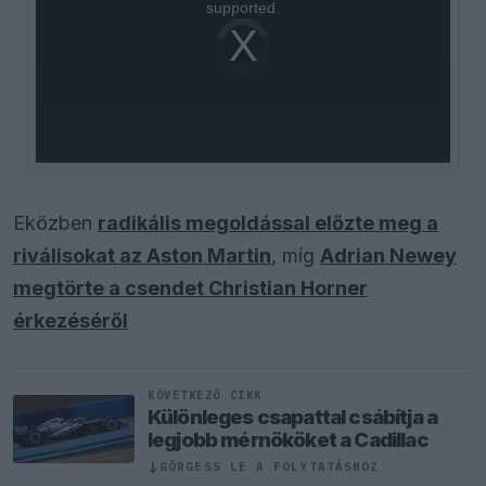
supported.
Video
Player
is
loading.
Eközben
radikális megoldással előzte meg a
riválisokat az Aston Martin
, míg
Adrian Newey
megtörte a csendet Christian Horner
érkezéséről
KÖVETKEZŐ CIKK
Különleges csapattal csábítja a
legjobb mérnököket a Cadillac
GÖRGESS LE A FOLYTATÁSHOZ
↓