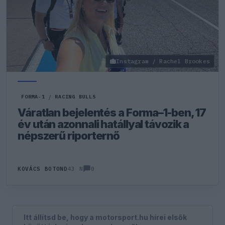
Instagram / Rachel Brookes
FORMA-1
/
RACING BULLS
Váratlan bejelentés a Forma–1-ben, 17
év után azonnali hatállyal távozik a
népszerű riporternő
0
KOVÁCS BOTOND
43 N
Itt állítsd be, hogy a motorsport.hu hírei elsők