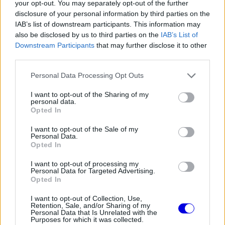
your opt-out. You may separately opt-out of the further
Video
a
Player
is
disclosure of your personal information by third parties on the
loading.
modal
IAB’s list of downstream participants. This information may
also be disclosed by us to third parties on the
IAB’s List of
window.
Downstream Participants
that may further disclose it to other
third parties.
Please note that this website/app uses one or more Google
Personal Data Processing Opt Outs
services and may gather and store information including but
Bár a Sky mikrofonját leteszi, a rajongóknak
not limited to your visit or usage behaviour. You may click to
I want to opt-out of the Sharing of my
personal data.
vélhetően nem kell végleg búcsút venniük tőle,
grant or deny consent to Google and its third-party tags to
Opted In
use your data for below specified purposes in below Google
Brookes ugyanis utalt rá, hogy továbbra is a
consent section.
I want to opt-out of the Sale of my
Personal Data.
száguldó cirkusz közelében marad, a jövő heti
Opted In
Brit Nagydíjon pedig már új szerepkörben tűnhet
I want to opt-out of processing my
fel.
Personal Data for Targeted Advertising.
Opted In
I want to opt-out of Collection, Use,
EZEKET IS AJÁNLJUK
Retention, Sale, and/or Sharing of my
Personal Data that Is Unrelated with the
Purposes for which it was collected.