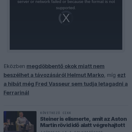
server or network failed or because the format is not
supported.
Video
Player
is
loading.
Eközben
megdöbbentő okok miatt nem
beszélhet a távozásáról Helmut Marko
, míg
ezt
a hibát még Fred Vasseur sem tudja letagadni a
Ferrarinál
KÖVETKEZŐ CIKK
Steiner is elismerte, amit az Aston
Martin rövid idő alatt végrehajtott