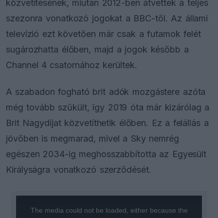
közvetítésének, miután 2012-ben átvették a teljes
szezonra vonatkozó jogokat a BBC-től. Az állami
televízió ezt követően már csak a futamok felét
sugározhatta élőben, majd a jogok később a
Channel 4 csatornához kerültek.
A szabadon fogható brit adók mozgástere azóta
még tovább szűkült, így 2019 óta már kizárólag a
Brit Nagydíjat közvetíthetik élőben. Ez a felállás a
jövőben is megmarad, mivel a Sky nemrég
egészen 2034-ig meghosszabbította az Egyesült
Királyságra vonatkozó szerződését.
This
is
a
The media could not be loaded, either because the
modal
window.