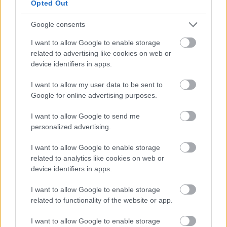
Opted Out
FORMA-1
Megdöbbentő okok miatt nem
beszélhet a távozásáról Helmut
Google consents
Marko
I want to allow Google to enable storage
related to advertising like cookies on web or
device identifiers in apps.
FORMA-1
I want to allow my user data to be sent to
Ezt a hibát még Fred Vasseur sem
Google for online advertising purposes.
tudja letagadni a Ferrarinál
I want to allow Google to send me
personalized advertising.
FORMA-1
I want to allow Google to enable storage
A Ferrari olyan útra lépett amely
related to analytics like cookies on web or
évekre meghatározhatja a sikerét
device identifiers in apps.
I want to allow Google to enable storage
related to functionality of the website or app.
„Sok Sky-nál eltöltött év után izgalmas új
kihívások elé nézek, és már nagyon várom a
I want to allow Google to enable storage