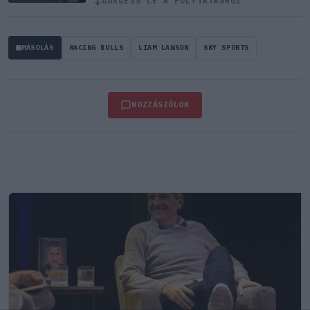
↓
GÖRGESS LE A FOLYTATÁSHOZ
MÁSOLÁS
RACING BULLS
LIAM LAWSON
SKY SPORTS
HOZZÁSZÓLOK