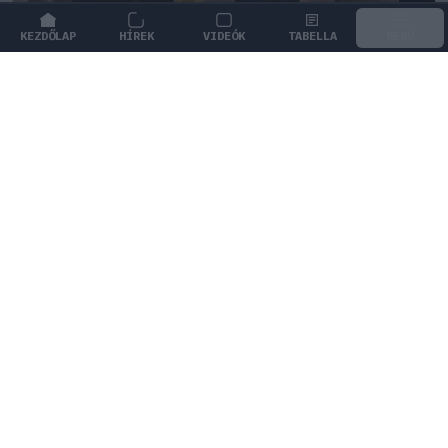
KEZDŐLAP
HÍREK
VIDEÓK
TABELLA
MENÜ
FORMA-1
/
ASTON MARTIN
Steiner is elismerte, amit az Aston
Martin rövid idő alatt végrehajtott
A magyarországi fejlesztési csomagnak köszönhetően
az Aston Martin végre elmozdult a mélypontról, amit
Günther Steiner is elismert.
0
KOVÁCS BOTOND
23 P
KÖVETKEZŐ FUTAM
Holland Nagydíj
Zandvoort Circuit