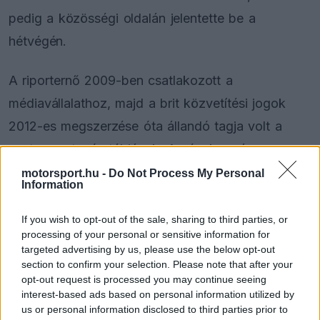
pedig a közösségi oldalán jelentette be a
hétvégén.
A riporternő 2009-ben csatlakozott a
médiavállalathoz, majd a brit közvetítési jogok
2012-es megszerzése óta állandó tagja volt a
csatorna utazó stábjának. Az évek során a
paddock egyik legmeghatározóbb alakjává vált,
motorsport.hu -
Do Not Process My Personal
Information
akit a nézők elsősorban a pilótákkal készített
feszült és közvetlen interjúiról ismerhettek meg.
If you wish to opt-out of the sale, sharing to third parties, or
processing of your personal or sensitive information for
targeted advertising by us, please use the below opt-out
section to confirm your selection. Please note that after your
The media could not be loaded, either because
opt-out request is processed you may continue seeing
This
the server or network failed or because the format
interest-based ads based on personal information utilized by
is
is not supported.
us or personal information disclosed to third parties prior to