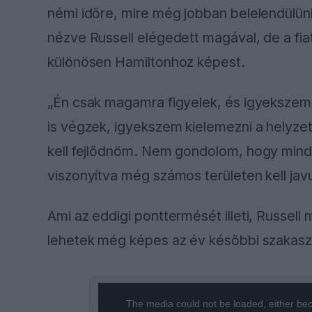
némi időre, mire még jobban belelendülünk
nézve Russell elégedett magával, de a fiat
különösen Hamiltonhoz képest.
„Én csak magamra figyelek, és igyekszem 
is végzek, igyekszem kielemezni a helyz
kell fejlődnöm. Nem gondolom, hogy mind
viszonyítva még számos területen kell jav
Ami az eddigi ponttermését illeti, Russell
lehetek még képes az év későbbi szakas
This
is
a
The media could not be loaded, either bec
modal