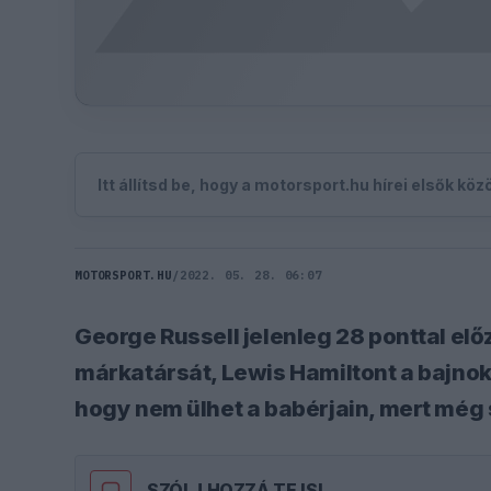
Itt állítsd be, hogy a motorsport.hu hírei elsők kö
MOTORSPORT.HU
/
2022. 05. 28. 06:07
George Russell jelenleg 28 ponttal elő
márkatársát, Lewis Hamiltont a bajnoki
hogy nem ülhet a babérjain, mert még s
SZÓLJ HOZZÁ TE IS!