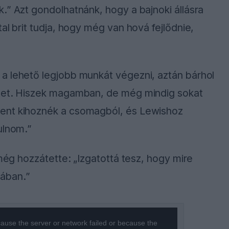
.” Azt gondolhatnánk, hogy a bajnoki állásra
al brit tudja, hogy még van hová fejlődnie,
a lehető legjobb munkát végezni, aztán bárhol
etet. Hiszek magamban, de még mindig sokat
ent kihoznék a csomagból, és Lewishoz
ulnom.”
 még hozzátette: „Izgatottá tesz, hogy mire
zában.”
ause the server or network failed or because the