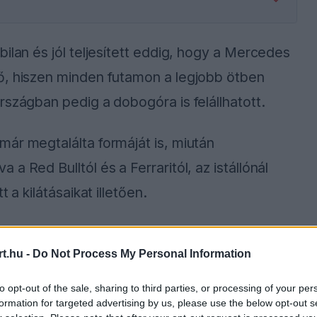
ilan és jól teljesített eddig, hogy a Mercedes
ő, hiszen minden futamon a legjobb ötben
rszágban pedig a dobogóra is felállhatott.
ár megtalálta formáját is, miután
 Red Bulltól és a Ferraritól, az istállónál
 a kilátásaikat illetően.
t.hu -
Do Not Process My Personal Information
ause the server or network failed or because the
s not supported.
to opt-out of the sale, sharing to third parties, or processing of your per
formation for targeted advertising by us, please use the below opt-out s