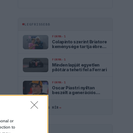
LEGFRISSEBB
FORMA-1
Colapinto szerint Briatore
keménysége tartja ébren
az Alpine ambícióit
FORMA-1
Minden lapját egyetlen
pilótára teheti fel a Ferrari
FORMA-1
Oscar Piastri nyíltan
beszélt a generációs
különbségekről a Forma–
1-ben
→
ÖSSZES FRISS HÍR
sonal or
ection to
HIRDETÉS