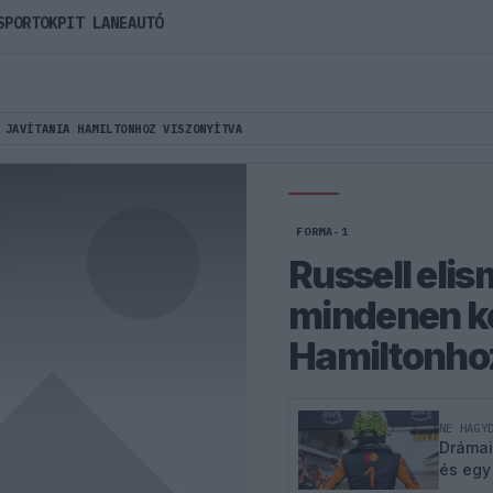
SPORTOK
PIT LANE
AUTÓ
 JAVÍTANIA HAMILTONHOZ VISZONYÍTVA
FORMA-1
Russell elis
mindenen kel
Hamiltonhoz
NE HAGY
Drámai
és egy