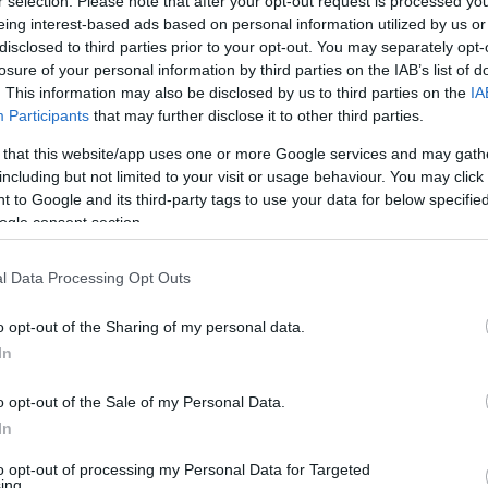
r selection. Please note that after your opt-out request is processed y
eing interest-based ads based on personal information utilized by us or
disclosed to third parties prior to your opt-out. You may separately opt-
Video
losure of your personal information by third parties on the IAB’s list of
Player
is
. This information may also be disclosed by us to third parties on the
IA
loading.
Participants
that may further disclose it to other third parties.
 that this website/app uses one or more Google services and may gath
including but not limited to your visit or usage behaviour. You may click 
 to Google and its third-party tags to use your data for below specifi
ogle consent section.
l Data Processing Opt Outs
o opt-out of the Sharing of my personal data.
fejlesztésekkel már ők is beleszólhatnak a
In
tkező viadalokat. „Most már tudjuk, hogy ezek
o opt-out of the Sale of my Personal Data.
b teljesítményt találni.”
In
to opt-out of processing my Personal Data for Targeted
ing.