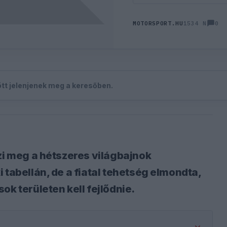
0
MOTORSPORT.HU
1534 N
zött jelenjenek meg a keresőben.
zi meg a hétszeres világbajnok
 tabellán, de a fiatal tehetség elmondta,
ok területen kell fejlődnie.