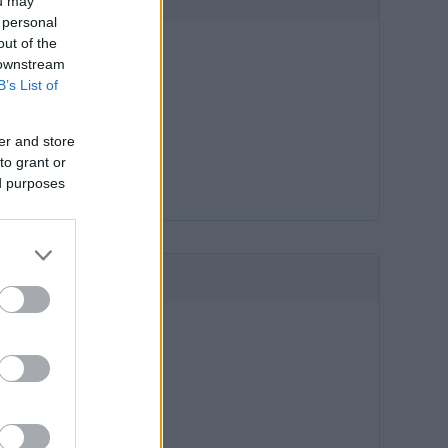
ou may
 personal
out of the
 downstream
B’s List of
er and store
to grant or
ed purposes
HIRDETÉS