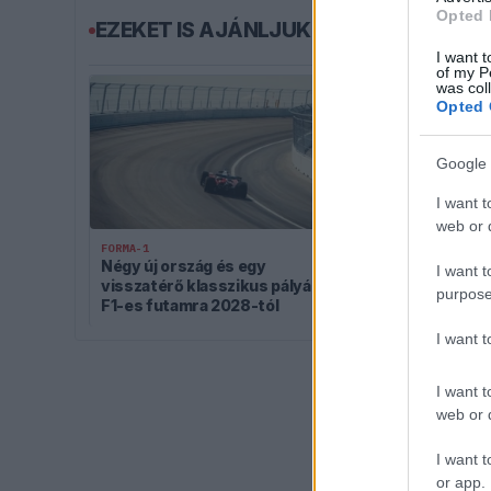
Opted 
EZEKET IS AJÁNLJUK
I want t
of my P
was col
Opted 
Google 
I want t
web or d
FORMA-1
FORMA-1
Négy új ország és egy
Kockázatos ötl
I want t
visszatérő klasszikus pályázik
Ferrari, hama
purpose
F1-es futamra 2028-tól
másolhatja
I want 
I want t
web or d
I want t
or app.