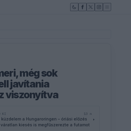
meri, még sok
l javítania
 viszonyítva
13 n
D KI
 küzdelem a Hungaroringen – óriási előzés
 váratlan kiesés is megfűszerezte a futamot