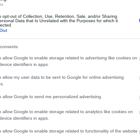
In
o opt-out of Collection, Use, Retention, Sale, and/or Sharing
ersonal Data that Is Unrelated with the Purposes for which it
lected.
Out
consents
o allow Google to enable storage related to advertising like cookies on
evice identifiers in apps.
FORMA-1
ettel villant a
A saját protezsáltja állhat Max
o allow my user data to be sent to Google for online advertising
rosan mindenki ezt
Verstappen útjába a jövőben
s.
to allow Google to send me personalized advertising.
o allow Google to enable storage related to analytics like cookies on
evice identifiers in apps.
o allow Google to enable storage related to functionality of the website