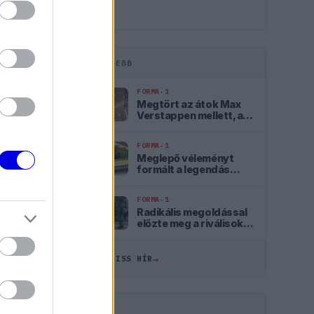
LEGFRISSEBB
FORMA-1
Megtört az átok Max
Verstappen mellett, a
szurkolók szerint ő az
igazi utód
FORMA-1
Meglepő véleményt
formált a legendás
2021-es F1-es bajnoki
párharcról Antonelli
FORMA-1
ÖSSZES
Radikális megoldással
előzte meg a riválisokat
az Aston Martin
11:20
→
ÖSSZES FRISS HÍR
10:43
10:08
HIRDETÉS