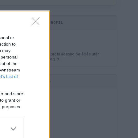
KOMMENTPROFIL
LEGJOBB
sonal or
?
ection to
ou may
A kommentprofil adataid belépés után
 personal
jelennek meg itt.
out of the
 downstream
B’s List of
HIRDETÉS
er and store
to grant or
ed purposes