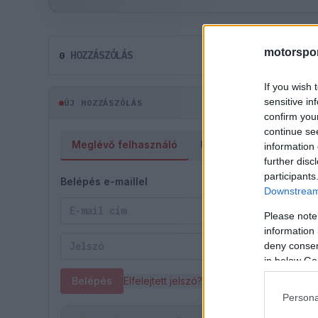
motorspor
HOZZÁSZÓLÁS
0
If you wish 
sensitive in
ÚJ HOZZÁSZÓLÁS
confirm you
continue se
Meglévő felhasználó
Új felhasználó
information 
further disc
participants
Belépés e-maillel
Downstream 
Please note
information 
deny consent
in below Go
Belépés
Elfelejtett jelszó?
Persona