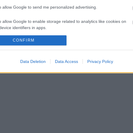
to allow Google to send me personalized advertising.
o allow Google to enable storage related to analytics like cookies on
rarinak Leclerc helyett?
evice identifiers in apps.
o allow Google to enable storage related to functionality of the website
CONFIRM
o allow Google to enable storage related to personalization.
Data Deletion
Data Access
Privacy Policy
o allow Google to enable storage related to security, including
cation functionality and fraud prevention, and other user protection.