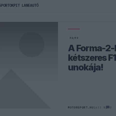
SPORTOK
PIT LANE
AUTÓ
F2/F3
A Forma-2-b
kétszeres F
unokája!
0
MOTORSPORT.HU
1633 N