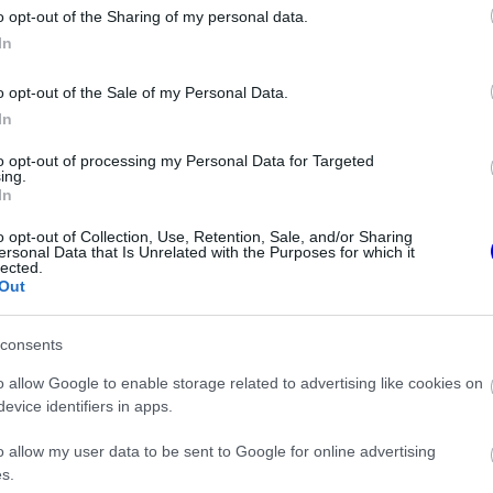
o opt-out of the Sharing of my personal data.
z e-mail alapú rendszerre.
In
o opt-out of the Sale of my Personal Data.
In
to opt-out of processing my Personal Data for Targeted
ing.
In
ken is.
o opt-out of Collection, Use, Retention, Sale, and/or Sharing
ersonal Data that Is Unrelated with the Purposes for which it
lected.
Out
consents
es F1-es bajnoki párharcról Antonelli
o allow Google to enable storage related to advertising like cookies on
evice identifiers in apps.
kat az Aston Martin
o allow my user data to be sent to Google for online advertising
s.
nen előtt