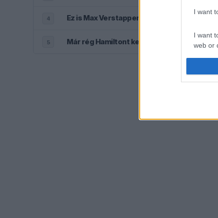
I want 
Ez is Max Verstappennek köszönhető
4
I want t
Már rég Hamiltont kellene támogatnia a Fer
5
web or d
I want t
or app.
I want t
I want t
authenti