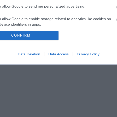
to allow Google to send me personalized advertising.
t a súlyos pofonok után
o allow Google to enable storage related to analytics like cookies on
zelemért harcolhatna
evice identifiers in apps.
o allow Google to enable storage related to functionality of the website
CONFIRM
o allow Google to enable storage related to personalization.
Data Deletion
Data Access
Privacy Policy
o allow Google to enable storage related to security, including
cation functionality and fraud prevention, and other user protection.