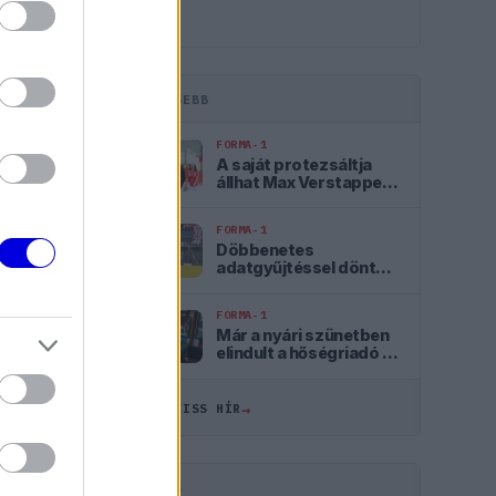
LEGFRISSEBB
FORMA-1
A saját protezsáltja
állhat Max Verstappen
útjába a jövőben
FORMA-1
Döbbenetes
adatgyűjtéssel döntött
a Ferrari Sainz és
Ricciardo között
FORMA-1
ÖSSZES
Már a nyári szünetben
elindult a hőségriadó a
Forma–1-ben
17:28
→
ÖSSZES FRISS HÍR
16:38
16:06
HIRDETÉS