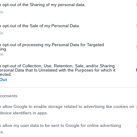
o opt-out of the Sharing of my personal data.
z e-mail alapú rendszerre.
In
o opt-out of the Sale of my Personal Data.
In
to opt-out of processing my Personal Data for Targeted
ing.
In
ken is.
o opt-out of Collection, Use, Retention, Sale, and/or Sharing
ersonal Data that Is Unrelated with the Purposes for which it
lected.
Out
consents
i Sainz és Ricciardo között
o allow Google to enable storage related to advertising like cookies on
evice identifiers in apps.
ó a Forma–1-ben
o allow my user data to be sent to Google for online advertising
s.
le az ütközést