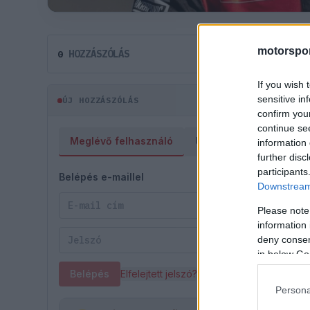
motorspor
HOZZÁSZÓLÁS
0
If you wish 
sensitive in
ÚJ HOZZÁSZÓLÁS
confirm you
continue se
Meglévő felhasználó
Új felhasználó
information 
further disc
participants
Belépés e-maillel
Downstream 
Please note
information 
deny consent
in below Go
Belépés
Elfelejtett jelszó?
Persona