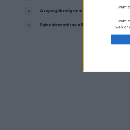
I want 
A rajongók még nem írták le George Russell
4
I want t
Sainz visszatérne a Red Bullhoz, ahol a győ
5
web or d
I want t
or app.
I want t
I want t
authenti