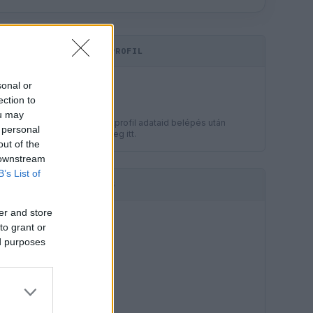
KOMMENTPROFIL
LEGJOBB
sonal or
?
ection to
ou may
A kommentprofil adataid belépés után
 personal
jelennek meg itt.
out of the
 downstream
B’s List of
HIRDETÉS
er and store
to grant or
ed purposes