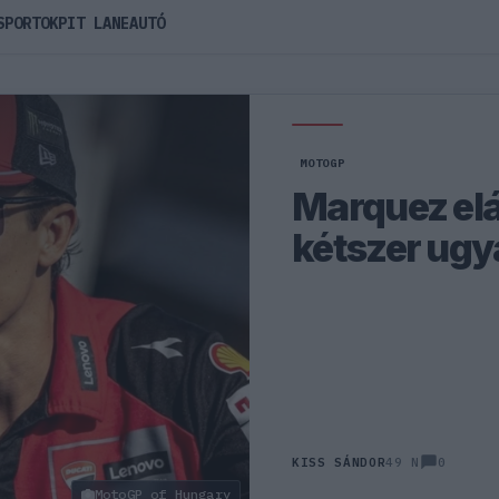
SPORTOK
PIT LANE
AUTÓ
MOTOGP
Marquez elá
kétszer ug
0
KISS SÁNDOR
49 N
MotoGP of Hungary