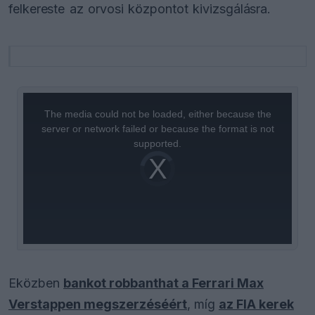
felkereste az orvosi központot kivizsgálásra.
This
is
a
The media could not be loaded, either because the
modal
window.
server or network failed or because the format is not
supported.
Video
Player
is
loading.
Eközben
bankot robbanthat a Ferrari Max
Verstappen megszerzéséért
, míg
az FIA kerek