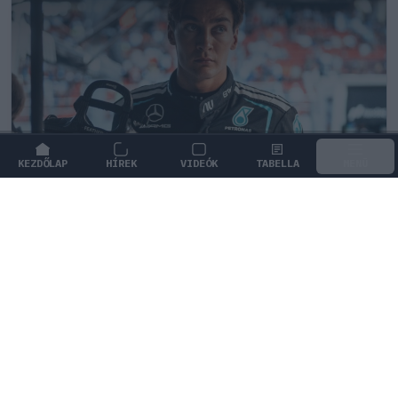
KEZDŐLAP
HÍREK
VIDEÓK
TABELLA
MENÜ
FORMA-1
/
MERCEDES
Ennyi balszerencse után hogyan
marad higgadt George Russell?
George Russell egymás után szenved el súlyos
balszerencséket, ám tudatosan védekezik a mentális
nyomás ellen.
0
KISS SÁNDOR
21 P