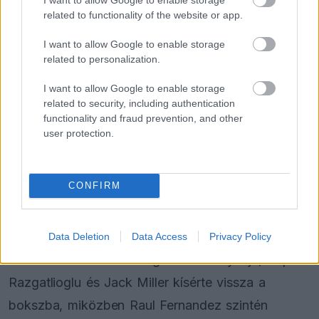
related to functionality of the website or app.
FORMA-1
I want to allow Google to enable storage
Az FIA kerek perec elutasította a
related to personalization.
pilóták legfőbb követelését
I want to allow Google to enable storage
related to security, including authentication
functionality and fraud prevention, and other
FORMA-1
A B-konstrukció csak a kezdet
user protection.
volt, agresszív fejlesztési rohamot
indít az Aston Martin
CONFIRM
A versenyirányítás azonnal megszakította a
futamot, és piros zászlóval állította le a mezőnyt.
Data Deletion
Data Access
Privacy Policy
Acostát a Pramac Racing két versenyzője, Toprak
Razgatlioglu és Jack Miller kísérte vissza a
bokszba, miközben Raul Fernandez szintén