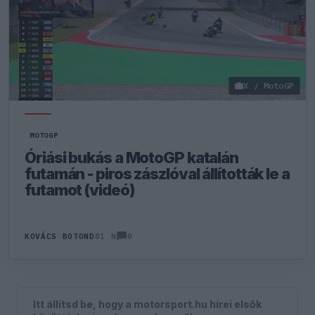
X / MotoGP
MOTOGP
Óriási bukás a MotoGP katalán
futamán - piros zászlóval állították le a
futamot (videó)
0
KOVÁCS BOTOND
81 N
Itt állítsd be, hogy a motorsport.hu hírei elsők