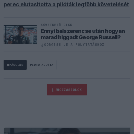
perec elutasította a pilóták legfőbb követelését
KÖVETKEZŐ CIKK
Ennyi balszerencse után hogyan
marad higgadt George Russell?
↓
GÖRGESS LE A FOLYTATÁSHOZ
MÁSOLÁS
PEDRO ACOSTA
HOZZÁSZÓLOK