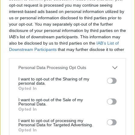
opt-out request is processed you may continue seeing
A barcelonai pályán a spanyol versenyző felemelt
interest-based ads based on personal information utilized by
kézzel jelezte, hogy gond van a KTM-mel,
us or personal information disclosed to third parties prior to
your opt-out. You may separately opt-out of the further
csakhogy közvetlenül mögötte érkezett Alex
disclosure of your personal information by third parties on the
Márquez, aki már nem tudta elkerülni az ütközést.
IAB’s list of downstream participants. This information may
also be disclosed by us to third parties on the
IAB’s List of
A Gresini pilótája hozzáért Acosta motorjának
Downstream Participants
that may further disclose it to other
hátuljához, majd nagy sebességgel bukott a hátsó
third parties.
egyenesben. A verseny orvosi igazgatója később
Please note that this website/app uses one or more Google
Personal Data Processing Opt Outs
services and may gather and store information including but
megerősítette, hogy Márquez eszméleténél volt.
not limited to your visit or usage behaviour. You may click to
I want to opt-out of the Sharing of my
personal data.
grant or deny consent to Google and its third-party tags to
Opted In
use your data for below specified purposes in below Google
consent section.
The media could not be loaded, either because
I want to opt-out of the Sale of my
This
Personal Data.
the server or network failed or because the format
Opted In
is
is not supported.
Video
a
I want to opt-out of processing my
Player
Personal Data for Targeted Advertising.
is
loading.
modal
Opted In