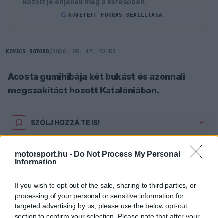
között jelenjenek meg a keresőben.
G
KÖVETETT FORRÁS BEÁLLÍTÁSA
KOVÁCS BOTOND
/
2026. 05. 17. 12:52
Acosta gumihibája két bukást és azonnali
megszakítást hozott Katalóniában.
SZÓLJ HOZZÁ TE IS!
Egy váratlan defekt borította fel a Katalán Nagydíj
motorsport.hu -
Do Not Process My Personal
Information
menetét, miután Pedro Acosta motorja a 12.
körben meghibásodott, és az incidens
If you wish to opt-out of the sale, sharing to third parties, or
processing of your personal or sensitive information for
láncreakciót indított el a mezőnyben.
targeted advertising by us, please use the below opt-out
section to confirm your selection. Please note that after your