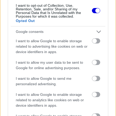
window.
I want to opt-out of Collection, Use,
Retention, Sale, and/or Sharing of my
Personal Data that Is Unrelated with the
Purposes for which it was collected.
Opted Out
A pályán szétszóródó törmelék újabb áldozatot
Google consents
szedett, mivel Fabio Di Giannantonio a 10-es
I want to allow Google to enable storage
related to advertising like cookies on web or
kanyarban esett el. Az olasz versenyző saját
device identifiers in apps.
lábán ugyan nem, de motoron vissza tudott térni
I want to allow my user data to be sent to
a bokszutcába.
Google for online advertising purposes.
I want to allow Google to send me
EZEKET IS AJÁNLJUK
personalized advertising.
I want to allow Google to enable storage
FORMA-1
related to analytics like cookies on web or
Bankot robbanthat a Ferrari Max
device identifiers in apps.
Verstappen megszerzéséért
I want to allow Google to enable storage