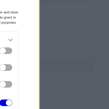
er and store
to grant or
ed purposes
HIRDETÉS