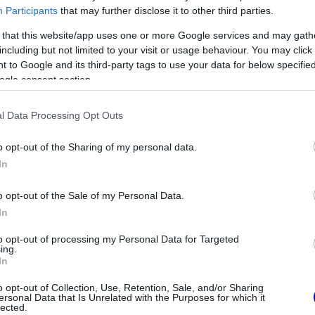
Participants
that may further disclose it to other third parties.
 that this website/app uses one or more Google services and may gath
including but not limited to your visit or usage behaviour. You may click 
 to Google and its third-party tags to use your data for below specifi
ogle consent section.
Video
Player
is
loading.
l Data Processing Opt Outs
o opt-out of the Sharing of my personal data.
In
o opt-out of the Sale of my Personal Data.
In
to opt-out of processing my Personal Data for Targeted
ing.
ta a 2023-as szezon végén tizenegy év után
In
hez igazolva próbálja meg újra megtalálni a
o opt-out of Collection, Use, Retention, Sale, and/or Sharing
ersonal Data that Is Unrelated with the Purposes for which it
y a Ducati vezetősége végül felülbírálta a
lected.