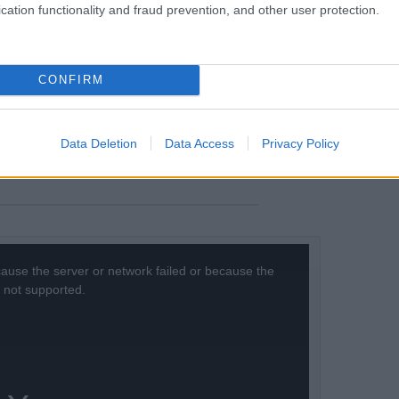
cation functionality and fraud prevention, and other user protection.
 megszületett, Márquez pedig rutinjára
t. A garázs másik oldalán a KTM-től érkező
CONFIRM
ződtetését a következő napokban hozhatják
lszereléssel, egyenlő feltételek mellett
Data Deletion
Data Access
Privacy Policy
ause the server or network failed or because the
s not supported.