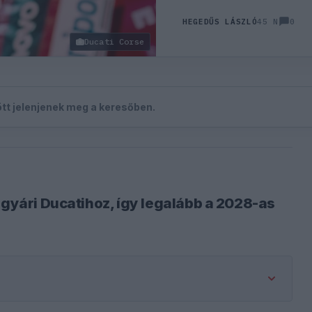
0
HEGEDŰS LÁSZLÓ
45 N
Ducati Corse
zött jelenjenek meg a keresőben.
 gyári Ducatihoz, így legalább a 2028-as