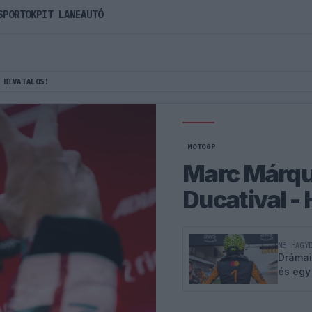
SPORTOK
PIT LANE
AUTÓ
 HIVATALOS!
MOTOGP
Marc Márque
Ducatival - 
NE HAGY
Drámai
és egy