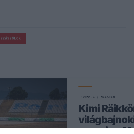
OZZÁSZÓLOK
FORMA-1
/
MCLAREN
Kimi Räikkö
világbajnoki
nyernie a M