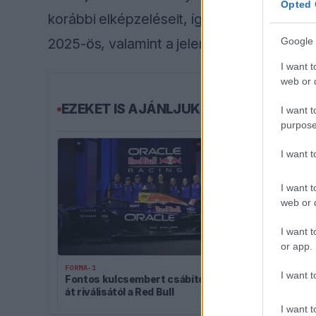
Opted 
korábbi elképzeléseit, így Jorge Martín he
2025-ös, valamint a jelenlegi szezonra.
Google 
I want t
web or d
EZEKET IS AJÁNLJUK
I want t
purpose
I want 
I want t
web or d
I want t
or app.
FORMA-1
A Hondánál h
FORMA-1
áttörésben, t
I want t
Fontos kulcsembert csábított
érkeznek a Ho
át riválisától a Red Bull
Aston Martin
I want t