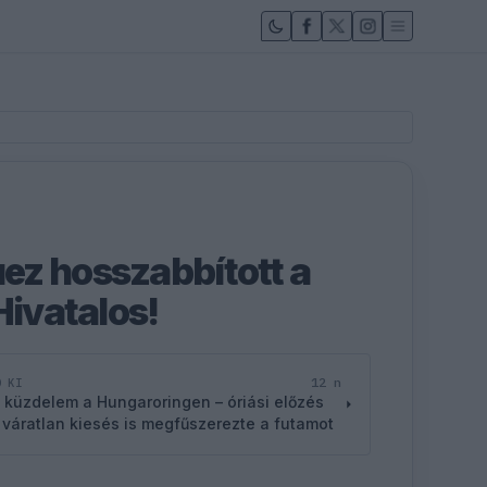
z hosszabbított a
Hivatalos!
12 n
D KI
 küzdelem a Hungaroringen – óriási előzés
 váratlan kiesés is megfűszerezte a futamot