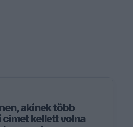
nen, akinek több
 címet kellett volna
cLarennel