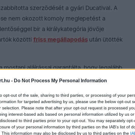
abbította szerződését a gyári Ducatival. A
ntése nem okozott komoly meglepetést a
ntőséggel bír a királykategória jövője
rtók közötti
friss megállapodás
után ütötték
mostani aláírással garantálta, hogy legalább
orját fogja hajtani. A kilencszeres világbajnok
t.hu -
Do Not Process My Personal Information
l, ami egyben az ötödik ducatis, egyúttal a
to opt-out of the sale, sharing to third parties, or processing of your per
formation for targeted advertising by us, please use the below opt-out s
r selection. Please note that after your opt-out request is processed y
eing interest-based ads based on personal information utilized by us or
disclosed to third parties prior to your opt-out. You may separately opt-
ause the server or network failed or because the
losure of your personal information by third parties on the IAB’s list of
s not supported.
. This information may also be disclosed by us to third parties on the
IA