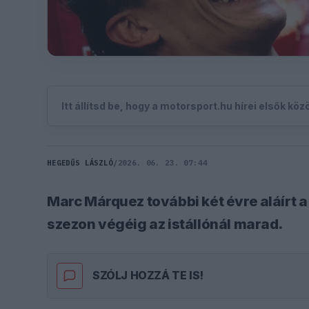
Itt állítsd be, hogy a motorsport.hu hírei elsők kö
HEGEDŰS LÁSZLÓ
/
2026. 06. 23. 07:44
Marc Márquez további két évre aláírt a
szezon végéig az istállónál marad.
SZÓLJ HOZZÁ TE IS!