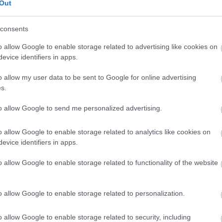
Out
lyett őt választották Pecco Bagnaia mellé a
consents
o allow Google to enable storage related to advertising like cookies on
evice identifiers in apps.
o allow my user data to be sent to Google for online advertising
s.
to allow Google to send me personalized advertising.
o allow Google to enable storage related to analytics like cookies on
evice identifiers in apps.
o allow Google to enable storage related to functionality of the website
FORMA-1
isznek az
Súlyos figyelmeztetést kapott a
eljesen új motorral
Ferrari Lewis Hamilton miatt
o allow Google to enable storage related to personalization.
lland Nagydíjra az
nal
o allow Google to enable storage related to security, including