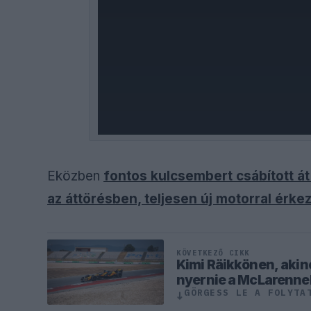
Eközben
fontos kulcsembert csábított át 
az áttörésben, teljesen új motorral érke
KÖVETKEZŐ CIKK
Kimi Räikkönen, akine
nyernie a McLarenne
GÖRGESS LE A FOLYTA
↓