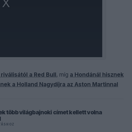
riválisától a Red Bull
, míg
a Hondánál hisznek
znek a Holland Nagydíjra az Aston Martinnal
k több világbajnoki címet kellett volna
l
TÁSHOZ