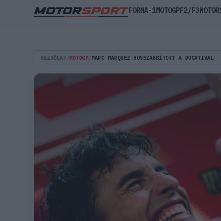
FORMA-1
MOTOGP
F2/F3
MOTOR
KEZDŐLAP
/
MOTOGP
/
MARC MÁRQUEZ HOSSZABBÍTOTT A DUCATIVAL -