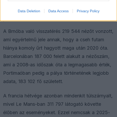
pozícióját.
Data Deletion
Data Access
Privacy Policy
Le Mans új dimenziót nyitott
A Brnóba való visszatérés 219 544 nézőt vonzott,
ami egyértelmű jele annak, hogy a cseh futam
hiánya komoly űrt hagyott maga után 2020 óta.
Barcelonában 187 000 felett alakult a nézőszám,
ami a 2008-as időszak óta a legmagasabb érték,
Portimaóban pedig a pálya történetének legjobb
adata, 183 102 fő született.
A francia hétvége azonban mindenkit túlszárnyalt,
mivel Le Mans-ban 311 797 látogató követte
élőben az eseményeket. Ezzel nemcsak a 2025-