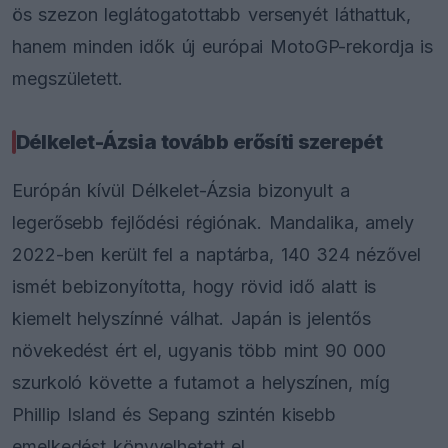
ös szezon leglátogatottabb versenyét láthattuk,
hanem minden idők új európai MotoGP-rekordja is
megszületett.
Délkelet-Ázsia tovább erősíti szerepét
Európán kívül Délkelet-Ázsia bizonyult a
legerősebb fejlődési régiónak. Mandalika, amely
2022-ben került fel a naptárba, 140 324 nézővel
ismét bebizonyította, hogy rövid idő alatt is
kiemelt helyszínné válhat. Japán is jelentős
növekedést ért el, ugyanis több mint 90 000
szurkoló követte a futamot a helyszínen, míg
Phillip Island és Sepang szintén kisebb
emelkedést könyvelhetett el.