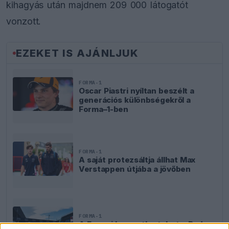
kihagyás után majdnem 209 000 látogatót
vonzott.
EZEKET IS AJÁNLJUK
FORMA-1
Oscar Piastri nyíltan beszélt a
generációs különbségekről a
Forma–1-ben
FORMA-1
A saját protezsáltja állhat Max
Verstappen útjába a jövőben
FORMA-1
A Ferrari keresztbe tehet a Red