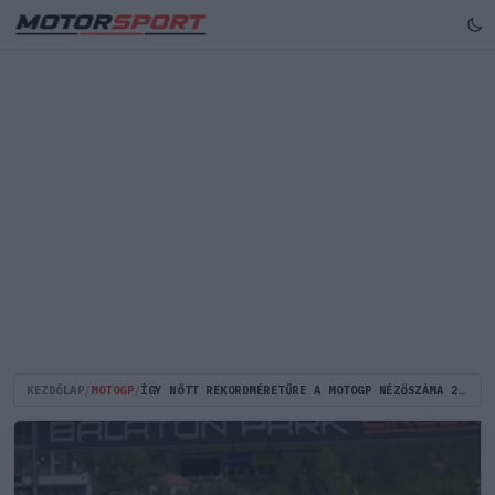
KEZDŐLAP
/
MOTOGP
/
ÍGY NŐTT REKORDMÉRETŰRE A MOTOGP NÉZŐSZÁMA 2025-BEN, ÉS ÍGY TELJESÍTETT A BALATON PARK