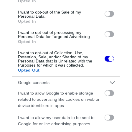
Opted In
use your data for below specified purposes in below Google
consent section.
I want to opt-out of the Sale of my
Personal Data.
Opted In
I want to opt-out of processing my
Personal Data for Targeted Advertising.
Opted In
Austinben ugyan nem tették közzé a teljes,
I want to opt-out of Collection, Use,
Retention, Sale, and/or Sharing of my
napokra lebontott adatokat, de a belső becslések
Personal Data that Is Unrelated with the
Purposes for which it was collected.
szerint körülbelül 125 000 szurkoló volt jelen, ami
Opted Out
szintén némileg meghaladta a tavalyi számokat.
Google consents
Lusailben ugyanez a tendencia érvényesült,
I want to allow Google to enable storage
ugyanis a szokásosnál jóval több néző váltott
related to advertising like cookies on web or
device identifiers in apps.
jegyet.
I want to allow my user data to be sent to
Google for online advertising purposes.
Európa klasszikus helyszínei újra
megteltek