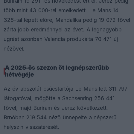
Buriram 19 291 fős növekedést ért el, Jerez pedig
több mint 43 000-rel emelkedett. Le Mans 14
326-tal lépett előre, Mandalika pedig 19 072 fővel
zárta jobb eredménnyel az évet. A legnagyobb
ugrást azonban Valencia produkálta 70 471 új
nézővel.
A 2025-ös szezon öt legnépszerűbb
hétvégéje
Az év abszolút csúcstartója Le Mans lett 311 797
látogatóval, mögötte a Sachsenring 256 441
fővel, majd Buriram és Jerez következett.
Brnóban 219 544 néző ünnepelte a népszerű
helyszín visszatérését.