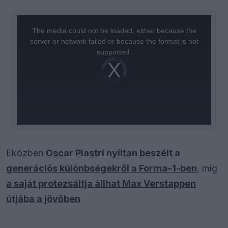
This
is
a
The media could not be loaded, either because the
modal
window.
server or network failed or because the format is not
supported.
Video
Player
is
loading.
Eközben
Oscar Piastri nyíltan beszélt a
generációs különbségekről a Forma–1-ben
, míg
a saját protezsáltja állhat Max Verstappen
útjába a jövőben