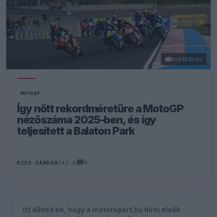
Northfoto
MOTOGP
Így nőtt rekordméretűre a MotoGP
nézőszáma 2025-ben, és így
teljesített a Balaton Park
0
KISS SÁNDOR
242 N
Itt állítsd be, hogy a motorsport.hu hírei elsők