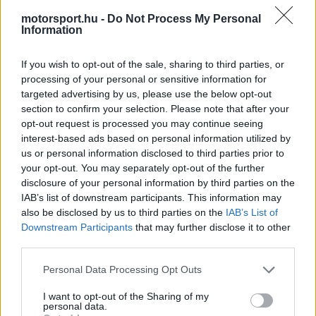
Bull 2027-es pilótatervének
motorsport.hu -
Do Not Process My Personal
Information
If you wish to opt-out of the sale, sharing to third parties, or
processing of your personal or sensitive information for
targeted advertising by us, please use the below opt-out
section to confirm your selection. Please note that after your
opt-out request is processed you may continue seeing
interest-based ads based on personal information utilized by
us or personal information disclosed to third parties prior to
your opt-out. You may separately opt-out of the further
disclosure of your personal information by third parties on the
IAB’s list of downstream participants. This information may
also be disclosed by us to third parties on the
IAB’s List of
Downstream Participants
that may further disclose it to other
third parties.
Please note that this website/app uses one or more Google
Personal Data Processing Opt Outs
services and may gather and store information including but
not limited to your visit or usage behaviour. You may click to
I want to opt-out of the Sharing of my
personal data.
grant or deny consent to Google and its third-party tags to