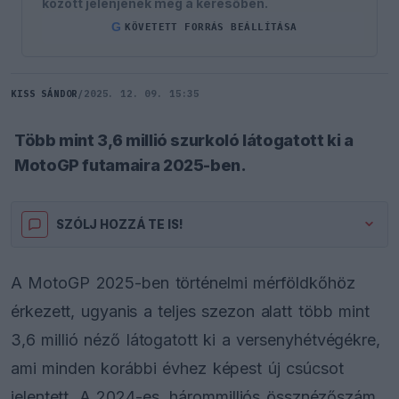
között jelenjenek meg a keresőben.
G
KÖVETETT FORRÁS BEÁLLÍTÁSA
KISS SÁNDOR
/
2025. 12. 09. 15:35
Több mint 3,6 millió szurkoló látogatott ki a
MotoGP futamaira 2025-ben.
SZÓLJ HOZZÁ TE IS!
A MotoGP 2025-ben történelmi mérföldkőhöz
érkezett, ugyanis a teljes szezon alatt több mint
3,6 millió néző látogatott ki a versenyhétvégékre,
ami minden korábbi évhez képest új csúcsot
jelentett. A 2024-es, hárommilliós össznézőszám