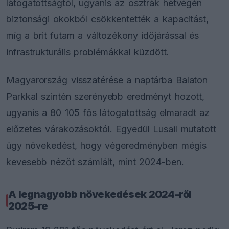
látogatottságtól, ugyanis az osztrák hétvégén
biztonsági okokból csökkentették a kapacitást,
míg a brit futam a változékony időjárással és
infrastrukturális problémákkal küzdött.
Magyarország visszatérése a naptárba Balaton
Parkkal szintén szerényebb eredményt hozott,
ugyanis a 80 105 fős látogatottság elmaradt az
előzetes várakozásoktól. Egyedül Lusail mutatott
úgy növekedést, hogy végeredményben mégis
kevesebb nézőt számlált, mint 2024-ben.
A legnagyobb növekedések 2024-ről
2025-re