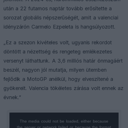
után a 22 futamos naptár tovább erősítette a
sorozat globális népszerűségét, amit a valenciai
idényzárón Carmelo Ezpeleta is hangsúlyozott.
„Ez a szezon kivételes volt, ugyanis rekordot
döntött a nézettség és rengeteg emlékezetes
versenyt láthattunk. A 3,6 milliós határ önmagáért
beszél, nagyon jól mutatja, milyen ütemben
fejlődik a MotoGP anélkül, hogy elveszítené a
gyökereit. Valencia tökéletes zárása volt ennek az
évnek.”
The media could not be loaded, either because
This
the server or network failed or because the format