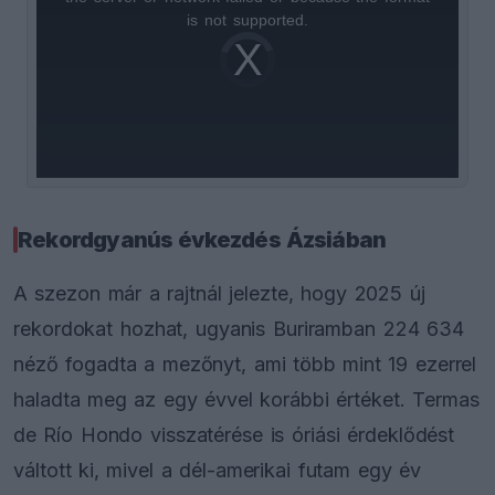
is
is not supported.
Video
a
Player
is
loading.
modal
window.
Rekordgyanús évkezdés Ázsiában
A szezon már a rajtnál jelezte, hogy 2025 új
rekordokat hozhat, ugyanis Buriramban 224 634
néző fogadta a mezőnyt, ami több mint 19 ezerrel
haladta meg az egy évvel korábbi értéket. Termas
de Río Hondo visszatérése is óriási érdeklődést
váltott ki, mivel a dél-amerikai futam egy év