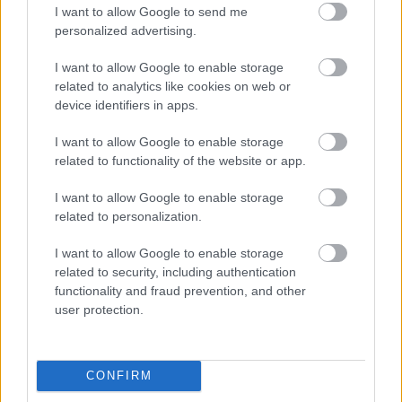
I want to allow Google to send me
personalized advertising.
A szezon európai szakaszában folytatódott a
I want to allow Google to enable storage
meredek növekedés. Jerezben 224 420 fő váltott
related to analytics like cookies on web or
jegyet, ami több mint 43 000-rel több a 2024-es
device identifiers in apps.
adatnál. Mugello és Misano szintén megerősítette
I want to allow Google to enable storage
stabil helyét a naptárban, ugyanis mindkét
related to functionality of the website or app.
helyszín jelentős növekedést könyvelt el.
I want to allow Google to enable storage
related to personalization.
Assen is történelmi hétvégét zárt, ugyanis a
I want to allow Google to enable storage
„motoros versenyzés katedrálisa” először lépte át
related to security, including authentication
functionality and fraud prevention, and other
a 200 ezres határt, összesen 200 104 nézővel. A
user protection.
Sachsenring továbbra is Németország egyik
legnépszerűbb sporteseménye, mivel 256 441
CONFIRM
rajongó látogatott ki, ami tovább erősíti a helyszín