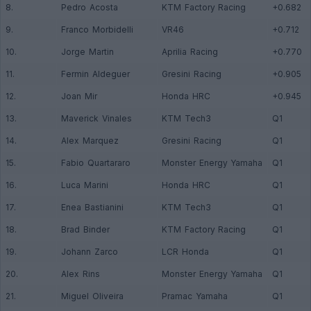
8.
Pedro Acosta
KTM Factory Racing
+0.682
9.
Franco Morbidelli
VR46
+0.712
10.
Jorge Martin
Aprilia Racing
+0.770
11.
Fermin Aldeguer
Gresini Racing
+0.905
12.
Joan Mir
Honda HRC
+0.945
13.
Maverick Vinales
KTM Tech3
Q1
14.
Alex Marquez
Gresini Racing
Q1
15.
Fabio Quartararo
Monster Energy Yamaha
Q1
16.
Luca Marini
Honda HRC
Q1
17.
Enea Bastianini
KTM Tech3
Q1
18.
Brad Binder
KTM Factory Racing
Q1
19.
Johann Zarco
LCR Honda
Q1
20.
Alex Rins
Monster Energy Yamaha
Q1
21.
Miguel Oliveira
Pramac Yamaha
Q1