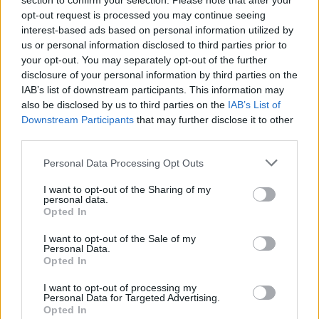
section to confirm your selection. Please note that after your
Video
a
Player
opt-out request is processed you may continue seeing
is
loading.
modal
interest-based ads based on personal information utilized by
us or personal information disclosed to third parties prior to
window.
your opt-out. You may separately opt-out of the further
disclosure of your personal information by third parties on the
IAB’s list of downstream participants. This information may
also be disclosed by us to third parties on the
IAB’s List of
Downstream Participants
that may further disclose it to other
A második szakasz izgalmasan alakult, Marc
third parties.
Marquez első mért körét ugyanis azonnal törölték.
Please note that this website/app uses one or more Google
Personal Data Processing Opt Outs
Egy ponton Diogo Moreira állt az élre Ogura
services and may gather and store information including but
not limited to your visit or usage behaviour. You may click to
I want to opt-out of the Sharing of my
szélárnyékát kihasználva, ezt követően pedig
personal data.
grant or deny consent to Google and its third-party tags to
Opted In
folyamatosan változott az első hely sorsa. Di
use your data for below specified purposes in below Google
consent section.
I want to opt-out of the Sale of my
Giannantonio és Bagnaia is vezetett, a
Personal Data.
Opted In
leggyorsabbnak azonban végül Ogura bizonyult.
I want to opt-out of processing my
Personal Data for Targeted Advertising.
EZEKET IS AJÁNLJUK
Opted In