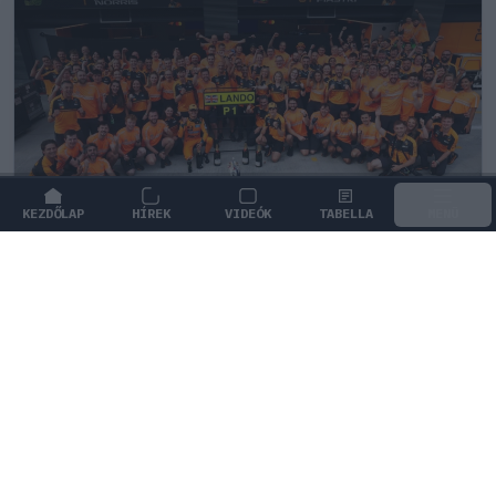
KEZDŐLAP
HÍREK
VIDEÓK
TABELLA
MENÜ
FORMA-1
/
MCLAREN
Éles bevetés közelében a McLaren új
aerodinamikai fegyvere
A McLaren sikeresen tesztelte a Hungaroringen a
különleges hátsó szárnyat, amelyet hamarosan éles
versenyen is bevethetnek.