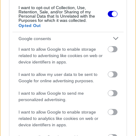
I want to opt-out of Collection, Use,
Retention, Sale, and/or Sharing of my
FORMA-1
Personal Data that Is Unrelated with the
A Hondánál hisznek az áttörésben,
Purposes for which it was collected.
teljesen új motorral érkeznek a
Opted Out
Holland Nagydíjra az Aston
Martinnal
Google consents
I want to allow Google to enable storage
FORMA-1
A szakértő szerint a Ferrarinak
related to advertising like cookies on web or
üres csekket kellene adnia
device identifiers in apps.
Verstappennek
I want to allow my user data to be sent to
Google for online advertising purposes.
FORMA-1
I want to allow Google to send me
Kimi Räikkönen, akinek több
világbajnoki címet kellett volna
personalized advertising.
nyernie a McLarennel
I want to allow Google to enable storage
related to analytics like cookies on web or
device identifiers in apps.
A világbajnoki pontversenyt vezető Marco