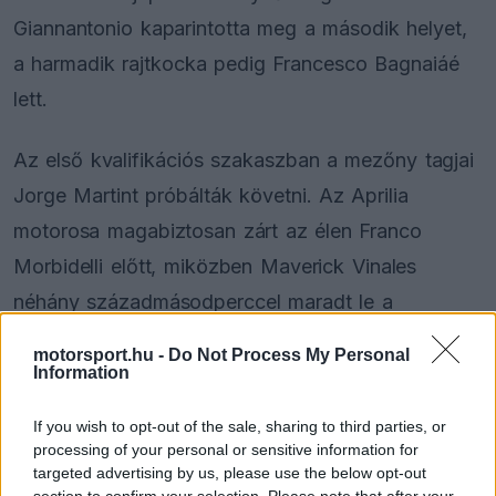
Giannantonio kaparintotta meg a második helyet,
a harmadik rajtkocka pedig Francesco Bagnaiáé
lett.
Az első kvalifikációs szakaszban a mezőny tagjai
Jorge Martint próbálták követni. Az Aprilia
motorosa magabiztosan zárt az élen Franco
Morbidelli előtt, miközben Maverick Vinales
néhány századmásodperccel maradt le a
továbbjutásról.
motorsport.hu -
Do Not Process My Personal
Information
If you wish to opt-out of the sale, sharing to third parties, or
The media could not be loaded, either because
This
processing of your personal or sensitive information for
the server or network failed or because the format
is
targeted advertising by us, please use the below opt-out
is not supported.