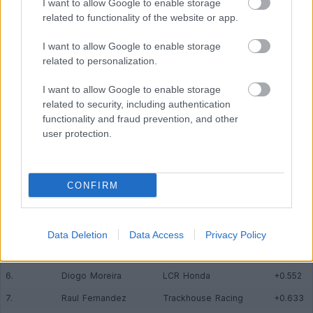
I want to allow Google to enable storage
Bezzecchi ezúttal a negyedik pozíciót szerezte
related to functionality of the website or app.
meg. Jorge Martin csak a tizedik helyről rajtolhat,
I want to allow Google to enable storage
ám a spanyol helyzetét nehezíti, hogy a futamon
related to personalization.
egy dupla hosszú körös büntetést is le kell
I want to allow Google to enable storage
töltenie.
related to security, including authentication
functionality and fraud prevention, and other
user protection.
Poz.
Versenyző
Csapat
Idő
1.
Ai Ogura
Trackhouse Racing
1:51.139
CONFIRM
2.
Fabio Di Giannantonio
VR46
+0.211
3.
Francesco Bagnaia
Ducati Lenovo
+0.244
4.
Marco Bezzecchi
Aprilia Racing
+0.289
Data Deletion
Data Access
Privacy Policy
5.
Marc Marquez
Ducati Lenovo
+0.297
6.
Diogo Moreira
LCR Honda
+0.552
7.
Raul Fernandez
Trackhouse Racing
+0.633