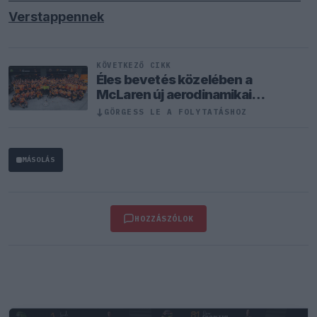
Verstappennek
KÖVETKEZŐ CIKK
Éles bevetés közelében a
McLaren új aerodinamikai
fegyvere
↓
GÖRGESS LE A FOLYTATÁSHOZ
MÁSOLÁS
HOZZÁSZÓLOK