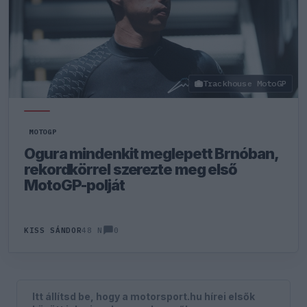
Trackhouse MotoGP
MOTOGP
Ogura mindenkit meglepett Brnóban,
rekordkörrel szerezte meg első
MotoGP-polját
0
KISS SÁNDOR
48 N
Itt állítsd be, hogy a motorsport.hu hírei elsők