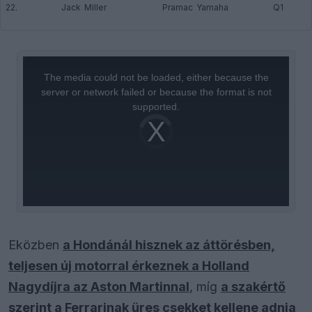
22.
Jack Miller
Pramac Yamaha
Q1
This
is
a
The media could not be loaded, either because the
modal
window.
server or network failed or because the format is not
supported.
Video
Player
is
loading.
Eközben
a Hondánál hisznek az áttörésben,
teljesen új motorral érkeznek a Holland
Nagydíjra az Aston Martinnal
, míg
a szakértő
szerint a Ferrarinak üres csekket kellene adnia