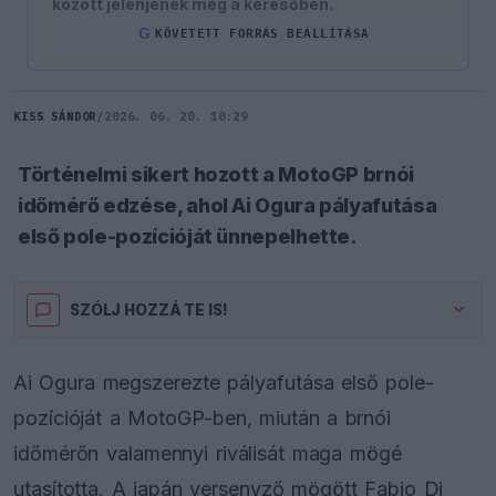
között jelenjenek meg a keresőben.
G
KÖVETETT FORRÁS BEÁLLÍTÁSA
KISS SÁNDOR
/
2026. 06. 20. 10:29
Történelmi sikert hozott a MotoGP brnói
időmérő edzése, ahol Ai Ogura pályafutása
első pole-pozícióját ünnepelhette.
SZÓLJ HOZZÁ TE IS!
Ai Ogura megszerezte pályafutása első pole-
pozícióját a MotoGP-ben, miután a brnói
időmérőn valamennyi riválisát maga mögé
utasította. A japán versenyző mögött Fabio Di