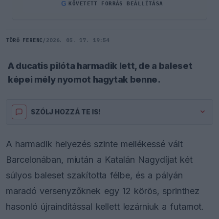
G
KÖVETETT FORRÁS BEÁLLÍTÁSA
TÖRŐ FERENC
/
2026. 05. 17. 19:54
A ducatis pilóta harmadik lett, de a baleset
képei mély nyomot hagytak benne.
SZÓLJ HOZZÁ TE IS!
A harmadik helyezés szinte mellékessé vált
Barcelonában, miután a Katalán Nagydíjat két
súlyos baleset szakította félbe, és a pályán
maradó versenyzőknek egy 12 körös, sprinthez
hasonló újraindítással kellett lezárniuk a futamot.