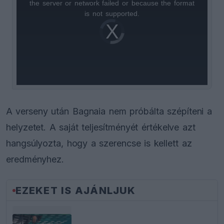
the server or network failed or because the format
is
is not supported.
Video
a
Player
is
loading.
modal
window.
A verseny után Bagnaia nem próbálta szépíteni a
helyzetet. A saját teljesítményét értékelve azt
hangsúlyozta, hogy a szerencse is kellett az
eredményhez.
EZEKET IS AJÁNLJUK