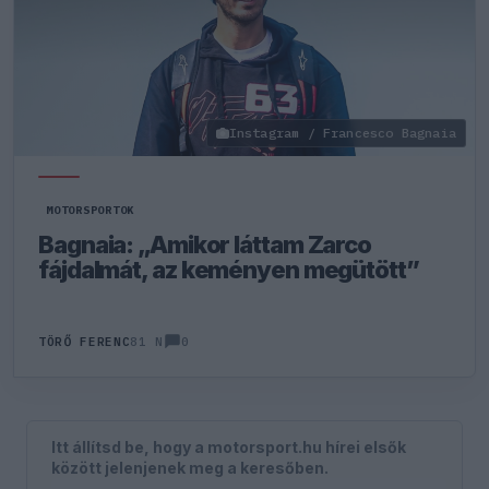
Instagram / Francesco Bagnaia
MOTORSPORTOK
Bagnaia: „Amikor láttam Zarco
fájdalmát, az keményen megütött”
0
TÖRŐ FERENC
81 N
Itt állítsd be, hogy a motorsport.hu hírei elsők
között jelenjenek meg a keresőben.