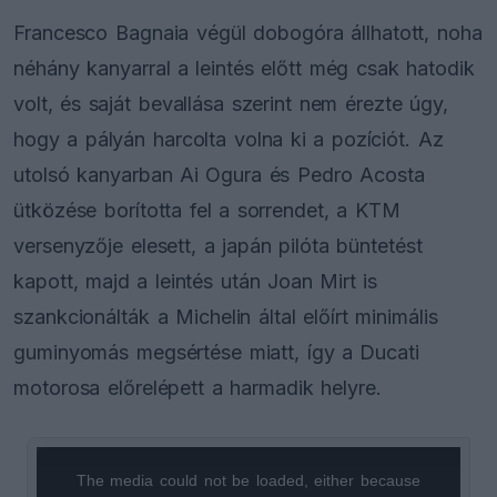
Francesco Bagnaia végül dobogóra állhatott, noha
néhány kanyarral a leintés előtt még csak hatodik
volt, és saját bevallása szerint nem érezte úgy,
hogy a pályán harcolta volna ki a pozíciót. Az
utolsó kanyarban Ai Ogura és Pedro Acosta
ütközése borította fel a sorrendet, a KTM
versenyzője elesett, a japán pilóta büntetést
kapott, majd a leintés után Joan Mirt is
szankcionálták a Michelin által előírt minimális
guminyomás megsértése miatt, így a Ducati
motorosa előrelépett a harmadik helyre.
The media could not be loaded, either because
This