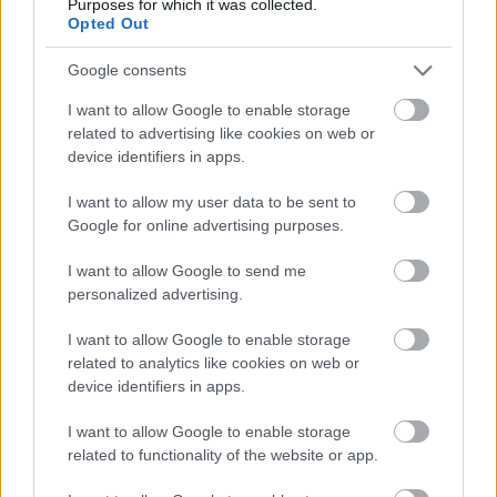
Purposes for which it was collected.
„Sport szempontból nagyon jól dolgoztunk, ami
Opted Out
nem volt könnyű, mert ezen a pályán a tapadási
Google consents
gondjaim tízszeresen jelentkeznek. Őszintén
I want to allow Google to enable storage
szólva hatodikként fejeztem be a versenyt, aztán
related to advertising like cookies on web or
jött az egész felfordulás, amiből minden
device identifiers in apps.
szempontból rendkívül szerencsésen jöttünk ki, és
I want to allow my user data to be sent to
így lettem harmadik, de nem igazán érzem
Google for online advertising purposes.
kiérdemeltnek” – mondta a Ducati pilótája
I want to allow Google to send me
personalized advertising.
Barcelonában.
I want to allow Google to enable storage
A csapat munkáját viszont külön kiemelte, mert
related to analytics like cookies on web or
device identifiers in apps.
szerinte a bokszban dolgozók tették bele a
legtöbbet az eredménybe. „Azok érdemlik meg
I want to allow Google to enable storage
related to functionality of the website or app.
igazán, akik a garázsban dolgoznak, rengeteget