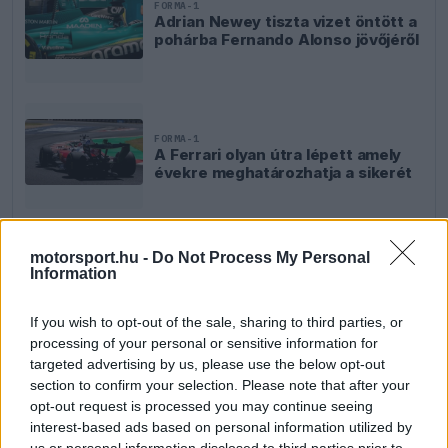
FORMA-1
Adrian Newey tiszta vizet öntött a
pohárba Fernando Alonso jövőjéről
FORMA-1
A Ferrari olyan útra lépett amely
évekre meghatározhatja a sikerét
motorsport.hu -
Do Not Process My Personal
FORMA-1
Information
Sergio Perez válthatja Carlos
Sainzot a Williamsnél
If you wish to opt-out of the sale, sharing to third parties, or
processing of your personal or sensitive information for
targeted advertising by us, please use the below opt-out
section to confirm your selection. Please note that after your
opt-out request is processed you may continue seeing
interest-based ads based on personal information utilized by
us or personal information disclosed to third parties prior to