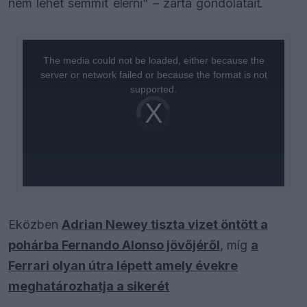
nem lehet semmit elérni” – zárta gondolatait.
This
is
a
The media could not be loaded, either because the
modal
window.
server or network failed or because the format is not
supported.
Video
Player
is
loading.
Eközben
Adrian Newey tiszta vizet öntött a
pohárba Fernando Alonso jövőjéről
, míg
a
Ferrari olyan útra lépett amely évekre
meghatározhatja a sikerét