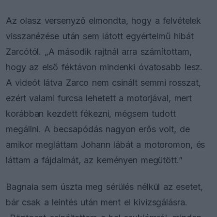
Az olasz versenyző elmondta, hogy a felvételek
visszanézése után sem látott egyértelmű hibát
Zarcótól. „A második rajtnál arra számítottam,
hogy az első féktávon mindenki óvatosabb lesz.
A videót látva Zarco nem csinált semmi rosszat,
ezért valami furcsa lehetett a motorjával, mert
korábban kezdett fékezni, mégsem tudott
megállni. A becsapódás nagyon erős volt, de
amikor megláttam Johann lábát a motoromon, és
láttam a fájdalmát, az keményen megütött.”
Bagnaia sem úszta meg sérülés nélkül az esetet,
bár csak a leintés után ment el kivizsgálásra.