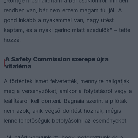
„Röntgent csináltattam a bal csuklómról, minden
rendben van, bár nem érzem magam túl jól. A
gond inkább a nyakammal van, nagy ütést
kaptam, és a nyaki gerinc miatt szédülök” – tette
hozzá.
A Safety Commission szerepe újra
vitatéma
A történtek ismét felvetették, mennyire hallgatják
meg a versenyzőket, amikor a folytatásról vagy a
leállításról kell dönteni. Bagnaia szerint a pilóták
nem azok, akik végső döntést hoznak, mégis
lenne lehetőségük befolyásolni az eseményeket.
„Mi azért vagyunk itt, hogy motorozzunk és a