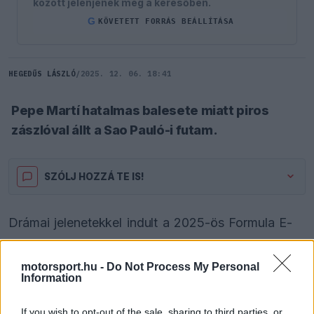
között jelenjenek meg a keresőben.
G
KÖVETETT FORRÁS BEÁLLÍTÁSA
HEGEDŰS LÁSZLÓ
/
2025. 12. 06. 18:41
Pepe Martí hatalmas balesete miatt piros
zászlóval állt a Sao Pauló-i futam.
SZÓLJ HOZZÁ TE IS!
Drámai jelenetekkel indult a 2025-ös Formula E-
szezon, ugyanis a Sao Pauló-i E-Prix hajrájában
hatalmas baleset miatt félbe kellett szakítani a
motorsport.hu -
Do Not Process My Personal
Information
versenyt. A mezőny egyik újonca, Pepe Martí
borult fel látványosan, miután hátulról nekiment
If you wish to opt-out of the sale, sharing to third parties, or