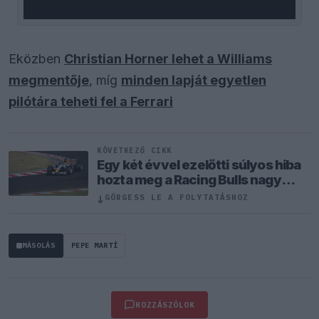
Eközben
Christian Horner lehet a Williams
megmentője
, míg
minden lapját egyetlen
pilótára teheti fel a Ferrari
KÖVETKEZŐ CIKK
Egy két évvel ezelőtti súlyos hiba
hozta meg a Racing Bulls nagy
áttörését
↓
GÖRGESS LE A FOLYTATÁSHOZ
MÁSOLÁS
PEPE MARTÍ
HOZZÁSZÓLOK