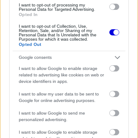
I want to opt-out of processing my
Personal Data for Targeted Advertising.
The media could not be loaded, either because
This
Opted In
the server or network failed or because the format
is
is not supported.
I want to opt-out of Collection, Use,
Retention, Sale, and/or Sharing of my
Video
a
Personal Data that Is Unrelated with the
Player
is
Purposes for which it was collected.
loading.
modal
Opted Out
window.
Google consents
I want to allow Google to enable storage
related to advertising like cookies on web or
device identifiers in apps.
Szerencsére Martí saját erejéből ki tudott szállni a
I want to allow my user data to be sent to
roncsból, és a tűzoltók is gyorsan eloltották a
Google for online advertising purposes.
lángokat. A versenyirányítás azonnal piros
I want to allow Google to send me
zászlóval megszakította a futamot, hogy a
personalized advertising.
mentési munkálatokat biztonságosan el lehessen
I want to allow Google to enable storage
végezni.