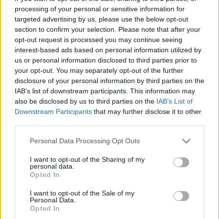
processing of your personal or sensitive information for
António Félix da Costa Jaguarjának.
targeted advertising by us, please use the below opt-out
section to confirm your selection. Please note that after your
opt-out request is processed you may continue seeing
Az eset három körrel a leintés előtt történt, amikor
interest-based ads based on personal information utilized by
a mezőny épp teljes pályás sárga zászló alatt
us or personal information disclosed to third parties prior to
your opt-out. You may separately opt-out of the further
haladt Mitch Evans korábbi balesete miatt. Martí,
disclosure of your personal information by third parties on the
aki első Formula E-futamán a legjobb tíz között
IAB’s list of downstream participants. This information may
also be disclosed by us to third parties on the
IAB’s List of
autózott, láthatóan nem számított arra, hogy az
Downstream Participants
that may further disclose it to other
előtte haladók ilyen hirtelen lelassítanak. A
third parties.
spanyol versenyző a Cupra autójával hátulról
Please note that this website/app uses one or more Google
Personal Data Processing Opt Outs
services and may gather and store information including but
telibe találta da Costa Jaguárját, az ütközés
not limited to your visit or usage behaviour. You may click to
I want to opt-out of the Sharing of my
következtében pedig autója a levegőbe repült,
personal data.
grant or deny consent to Google and its third-party tags to
Opted In
use your data for below specified purposes in below Google
többször is átfordult, majd a földet érés után
consent section.
I want to opt-out of the Sale of my
lángra kapott.
Personal Data.
Opted In