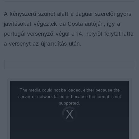
A kényszerű szünet alatt a Jaguar szerelői gyors
javításokat végeztek da Costa autóján, így a
portugál versenyző végül a 14. helyről folytathatta
a versenyt az újraindítás után.
This
is
a
The media could not be loaded, either because the
modal
window.
server or network failed or because the format is not
supported.
Video
Player
is
loading.