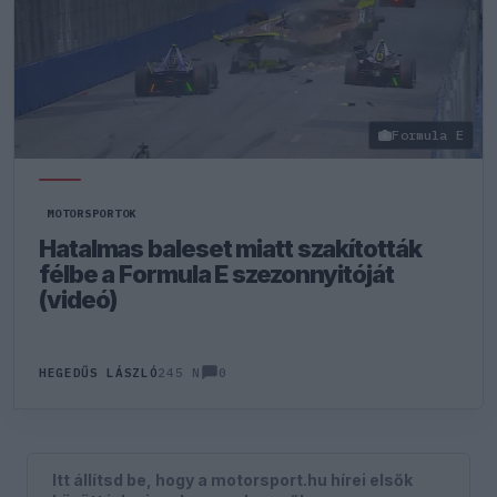
Formula E
MOTORSPORTOK
Hatalmas baleset miatt szakították
félbe a Formula E szezonnyitóját
(videó)
0
HEGEDŰS LÁSZLÓ
245 N
Itt állítsd be, hogy a motorsport.hu hírei elsők