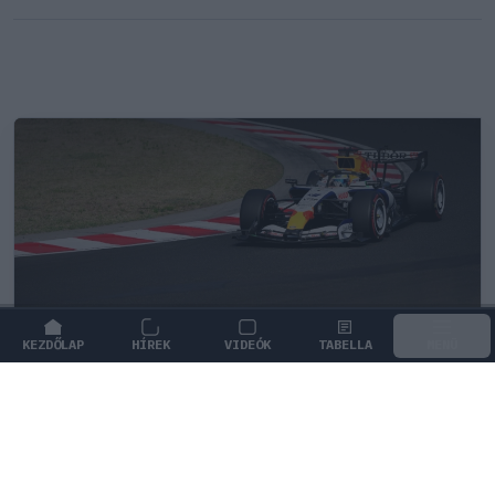
KEZDŐLAP
HÍREK
VIDEÓK
TABELLA
MENÜ
FORMA-1
/
RACING BULLS
Egy két évvel ezelőtti súlyos hiba
hozta meg a Racing Bulls nagy
áttörését