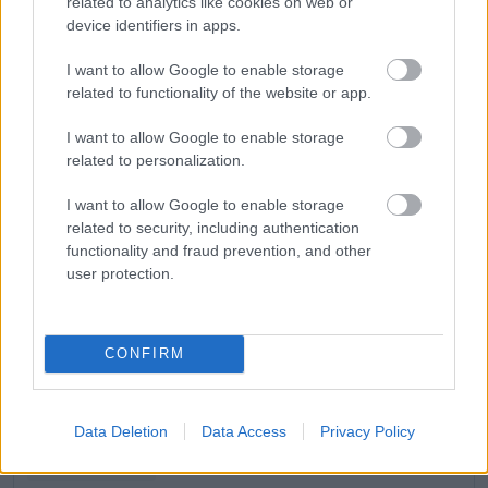
related to analytics like cookies on web or
device identifiers in apps.
EZEKET IS AJÁNLJUK
I want to allow Google to enable storage
related to functionality of the website or app.
FORMA-1
I want to allow Google to enable storage
Christian Horner lehet a Williams
related to personalization.
megmentője
I want to allow Google to enable storage
related to security, including authentication
functionality and fraud prevention, and other
FORMA-1
user protection.
Minden lapját egyetlen pilótára
teheti fel a Ferrari
CONFIRM
FORMA-1
A nap, amikor kihunytak a fények
Data Deletion
Data Access
Privacy Policy
Mika Hakkinen előtt