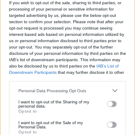
If you wish to opt-out of the sale, sharing to third parties, or
window.
processing of your personal or sensitive information for
targeted advertising by us, please use the below opt-out
section to confirm your selection. Please note that after your
opt-out request is processed you may continue seeing
interest-based ads based on personal information utilized by
Napokkal később, az IMS-en tartott
us or personal information disclosed to third parties prior to
sajtóbeszélgetésen a francia versenyző azt
your opt-out. You may separately opt-out of the further
disclosure of your personal information by third parties on the
mondta, félreértették a helyzetet, és esze ágában
IAB’s list of downstream participants. This information may
sem volt fizikai konfliktust kezdeményezni.
also be disclosed by us to third parties on the
IAB’s List of
Downstream Participants
that may further disclose it to other
third parties.
EZEKET IS AJÁNLJUK
Please note that this website/app uses one or more Google
Personal Data Processing Opt Outs
services and may gather and store information including but
not limited to your visit or usage behaviour. You may click to
I want to opt-out of the Sharing of my
FORMA-1
personal data.
grant or deny consent to Google and its third-party tags to
Francia hatalomátvételről
Opted In
use your data for below specified purposes in below Google
suttognak a Red Bullnál
consent section.
I want to opt-out of the Sale of my
Personal Data.
Opted In