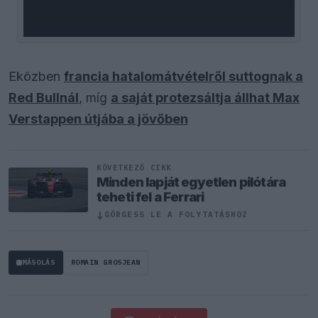
Eközben
francia hatalomátvételről suttognak a
Red Bullnál
, míg
a saját protezsáltja állhat Max
Verstappen útjába a jövőben
KÖVETKEZŐ CIKK
Minden lapját egyetlen pilótára
teheti fel a Ferrari
↓
GÖRGESS LE A FOLYTATÁSHOZ
MÁSOLÁS
ROMAIN GROSJEAN