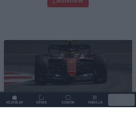
HOZZÁSZÓLOK
KEZDŐLAP
HÍREK
VIDEÓK
TABELLA
MENÜ
FORMA-1
/
FERRARI
Minden lapját egyetlen pilótára teheti
fel a Ferrari