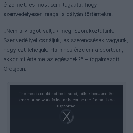
érzelmeit, és most sem tagadta, hogy
szenvedélyesen reagál a pályán történtekre.
„Nem a világot váltjuk meg. Szórakoztatunk.
Szenvedéllyel csináljuk, és szerencsések vagyunk,
hogy ezt tehetjük. Ha nincs érzelem a sportban,
akkor mi értelme az egésznek?” – fogalmazott
Grosjean.
This
is
a
The media could not be loaded, either because the
modal
window.
server or network failed or because the format is not
supported.
Video
Player
is
loading.