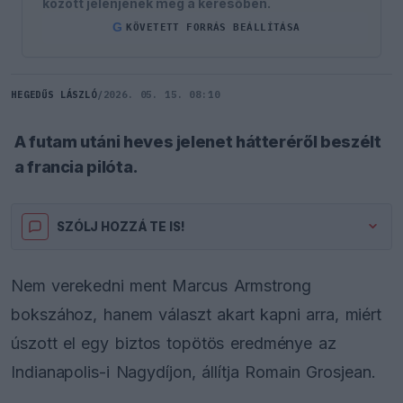
között jelenjenek meg a keresőben.
G
KÖVETETT FORRÁS BEÁLLÍTÁSA
HEGEDŰS LÁSZLÓ
/
2026. 05. 15. 08:10
A futam utáni heves jelenet hátteréről beszélt
a francia pilóta.
SZÓLJ HOZZÁ TE IS!
Nem verekedni ment Marcus Armstrong
bokszához, hanem választ akart kapni arra, miért
úszott el egy biztos topötös eredménye az
Indianapolis-i Nagydíjon, állítja Romain Grosjean.