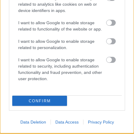
related to analytics like cookies on web or
Leültünk megbeszélni.”
device identifiers in apps.
I want to allow Google to enable storage
A francia elismerte, hogy elhangzott egy
related to functionality of the website or app.
félreérthető mondat, amit tréfának szánt, ám ez
I want to allow Google to enable storage
olaj volt a tűzre.
related to personalization.
„Azt mondtam neki, hogy legszívesebben
I want to allow Google to enable storage
related to security, including authentication
megütnélek, de viccnek szántam. Erre a szerelők
functionality and fraud prevention, and other
közbeléptek és elkezdtek hátratolni. Én csak
user protection.
beszélni akartam Marcusszal. Folyamatosan toltak
hátra, mintha el akarnának zavarni a bokszból,
CONFIRM
pedig az nem az övék, hanem az IMS-é.
Mondtam is, hogy ez a kettőnk ügye.”
Data Deletion
Data Access
Privacy Policy
Grosjean azt is felidézte, hogy szándékosan a