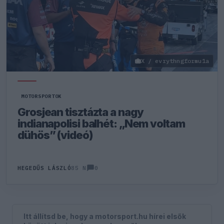
X / evrythngformu1a
MOTORSPORTOK
Grosjean tisztázta a nagy
indianapolisi balhét: „Nem voltam
dühös” (videó)
0
HEGEDŰS LÁSZLÓ
85 N
Itt állítsd be, hogy a motorsport.hu hírei elsők