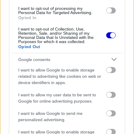
I want to opt-out of processing my
FORMA-1
Personal Data for Targeted Advertising.
A saját protezsáltja állhat Max
Opted In
Verstappen útjába a jövőben
I want to opt-out of Collection, Use,
Retention, Sale, and/or Sharing of my
Personal Data that Is Unrelated with the
Purposes for which it was collected.
FORMA-1
Opted Out
Döbbenetes adatgyűjtéssel
döntött a Ferrari Sainz és Ricciardo
Google consents
között
I want to allow Google to enable storage
related to advertising like cookies on web or
device identifiers in apps.
„Nem voltam dühös” – magyarázta Grosjean. „Az
egész helyzetet félreértelmezték, mert olyanok is
I want to allow my user data to be sent to
Google for online advertising purposes.
belekeveredtek, akiknek semmi keresnivalójuk
nem volt ott. Marcus nekem jött, kapott egy
I want to allow Google to send me
personalized advertising.
áthajtásost, az én versenyem pedig ezzel
tönkrement. Ez simán topötös helyezés lett volna.
I want to allow Google to enable storage