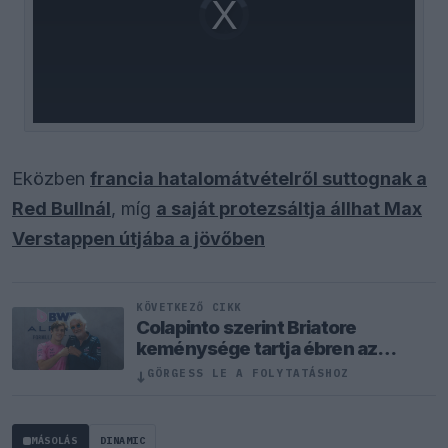
Video
Player
is
loading.
Eközben
francia hatalomátvételről suttognak a
Red Bullnál
, míg
a saját protezsáltja állhat Max
Verstappen útjába a jövőben
KÖVETKEZŐ CIKK
Colapinto szerint Briatore
keménysége tartja ébren az
Alpine ambícióit
↓
GÖRGESS LE A FOLYTATÁSHOZ
MÁSOLÁS
DINAMIC