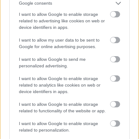
Google consents
I want to allow Google to enable storage
related to advertising like cookies on web or
A felvételeken látszik, ahogy az olasz pilóta
device identifiers in apps.
azonnal elhagyja az autót, és biztonságos
I want to allow my user data to be sent to
távolságba húzódik, mielőtt a tűz komolyabbra
Google for online advertising purposes.
fordulna. A baleset ezzel végleg lezárta a Dinamic
I want to allow Google to send me
#55-ösének szereplését a Nürburgringi 24 órás
personalized advertising.
versenyen.
I want to allow Google to enable storage
related to analytics like cookies on web or
device identifiers in apps.
EZEKET IS AJÁNLJUK
I want to allow Google to enable storage
related to functionality of the website or app.
FORMA-1
Francia hatalomátvételről
I want to allow Google to enable storage
suttognak a Red Bullnál
related to personalization.