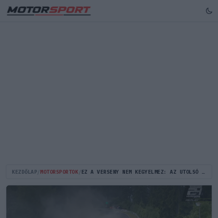
KEZDŐLAP
/
MOTORSPORTOK
/
EZ A VERSENY NEM KEGYELMEZ: AZ UTOLSÓ KÖRBEN BORULT LÁNGBA EGY PORSCHE A NÜRBURGRINGI 24 ÓRÁSON (VIDEÓ)