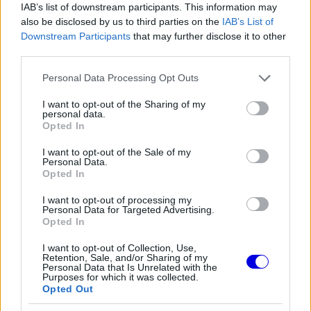
IAB’s list of downstream participants. This information may
lángra kapott.
also be disclosed by us to third parties on the
IAB’s List of
Downstream Participants
that may further disclose it to other
third parties.
Az autót Alessandro Ghiretti vezette, aki a
féktávon már nem tudta megfogni a sárga
Please note that this website/app uses one or more Google
Personal Data Processing Opt Outs
services and may gather and store information including but
Porschét, így az nagy sebességgel sodródott a
not limited to your visit or usage behaviour. You may click to
I want to opt-out of the Sharing of my
personal data.
korlát felé. Az ütközés után először füst szállt fel
grant or deny consent to Google and its third-party tags to
Opted In
use your data for below specified purposes in below Google
a karosszériából, majd a jármű kigyulladt.
consent section.
I want to opt-out of the Sale of my
Personal Data.
Opted In
The media could not be loaded, either because
I want to opt-out of processing my
This
Personal Data for Targeted Advertising.
the server or network failed or because the format
Opted In
is
is not supported.
Video
a
I want to opt-out of Collection, Use,
Player
Retention, Sale, and/or Sharing of my
is
loading.
Personal Data that Is Unrelated with the
modal
Purposes for which it was collected.
Opted Out
window.