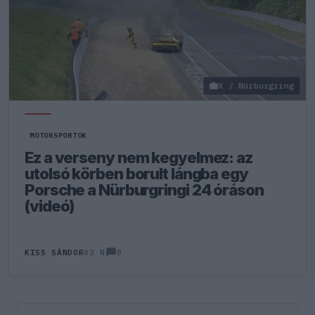
X / Nürburgring
MOTORSPORTOK
Ez a verseny nem kegyelmez: az
utolsó körben borult lángba egy
Porsche a Nürburgringi 24 óráson
(videó)
0
KISS SÁNDOR
82 N