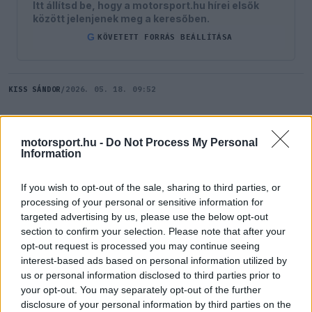
Itt állítsd be, hogy a motorsport.hu hírei elsők
között jelenjenek meg a keresőben.
G
KÖVETETT FORRÁS BEÁLLÍTÁSA
KISS SÁNDOR
/
2026. 05. 18. 09:52
Az utolsó percekben csapódott falnak a
motorsport.hu -
Do Not Process My Personal
Dinamic #55-ös Porschéja.
Information
If you wish to opt-out of the sale, sharing to third parties, or
SZÓLJ HOZZÁ TE IS!
processing of your personal or sensitive information for
targeted advertising by us, please use the below opt-out
section to confirm your selection. Please note that after your
A leintés előtti percekben ért véget a Dinamic
opt-out request is processed you may continue seeing
csapat versenye, amikor a #55-ös Porsche 911
interest-based ads based on personal information utilized by
us or personal information disclosed to third parties prior to
GT3 R Evo a Brünnchen-kanyarban kicsúszott és
your opt-out. You may separately opt-out of the further
a szalagkorlátnak ütközött, majd rövid időn belül
disclosure of your personal information by third parties on the