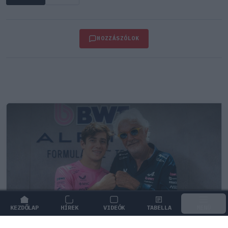
HOZZÁSZÓLOK
KEZDŐLAP
HÍREK
VIDEÓK
TABELLA
MENÜ