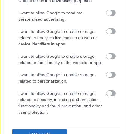
Google for online advertising purposes.
debütálásáról
I want to allow Google to send me
personalized advertising.
FORMA-1
I want to allow Google to enable storage
Radikális ötlettel állt elő a korábbi
related to analytics like cookies on web or
F1-es fenegyerek
device identifiers in apps.
I want to allow Google to enable storage
related to functionality of the website or app.
FORMA-1
Kockázatos ötlettel villant a
Ferrari, hamarosan mindenki ezt
I want to allow Google to enable storage
másolhatja
related to personalization.
I want to allow Google to enable storage
related to security, including authentication
A hirtelen lassítás és kitérő manőverek több autót
functionality and fraud prevention, and other
is megrongáltak, az élen haladó versenyző és a
user protection.
második helyezett gépe is sérült. Marko
Markozov különösen nagy veszélybe került, mivel