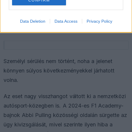
CONFIRM
elsőre úgy tűnt, egyenesen a Safety Carnak tart,
végül azonban a pályát elhagyva, a kavicságyon
Data Deletion
Data Access
Privacy Policy
keresztül kikerülte az akadályt.
Személyi sérülés nem történt, noha a jelenet
könnyen súlyos következményekkel járhatott
volna.
Az eset nagy visszhangot váltott ki a nemzetközi
autósport-közegben is. A 2024-es F1 Academy-
bajnok Abbi Pulling közösségi oldalán sürgette az
ügy kivizsgálását, mivel szerinte ilyen hiba a