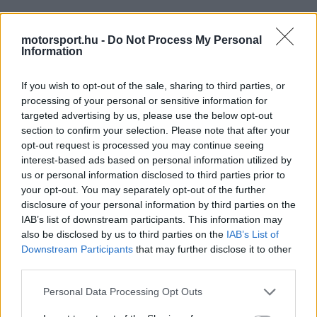
A moszkvai versenypályán rendezett fordulón 18
motorsport.hu -
Do Not Process My Personal
fiatal orosz versenyző sorakozott fel, és az első
Information
három viadalt az ITECO Racing pilótái vitték el,
If you wish to opt-out of the sale, sharing to third parties, or
Ivan Pigaev, Timur Shagaliev és Makszim Orlov
processing of your personal or sensitive information for
egy-egy győzelmet szerzett. A vasárnapi
targeted advertising by us, please use the below opt-out
section to confirm your selection. Please note that after your
záróverseny azonban, amelyen Shagaliev
opt-out request is processed you may continue seeing
indulhatott az élről, egészen más miatt került
interest-based ads based on personal information utilized by
us or personal information disclosed to third parties prior to
reflektorfénybe.
your opt-out. You may separately opt-out of the further
disclosure of your personal information by third parties on the
IAB’s list of downstream participants. This information may
also be disclosed by us to third parties on the
IAB’s List of
The media could not be loaded, either because
This
Downstream Participants
that may further disclose it to other
the server or network failed or because the format
third parties.
is
is not supported.
Video
a
Please note that this website/app uses one or more Google
Personal Data Processing Opt Outs
Player
is
services and may gather and store information including but
loading.
modal