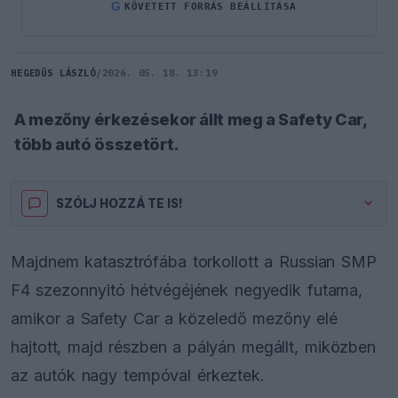
G
KÖVETETT FORRÁS BEÁLLÍTÁSA
HEGEDŰS LÁSZLÓ
/
2026. 05. 18. 13:19
A mezőny érkezésekor állt meg a Safety Car,
több autó összetört.
SZÓLJ HOZZÁ TE IS!
Majdnem katasztrófába torkollott a Russian SMP
F4 szezonnyitó hétvégéjének negyedik futama,
amikor a Safety Car a közeledő mezőny elé
hajtott, majd részben a pályán megállt, miközben
az autók nagy tempóval érkeztek.