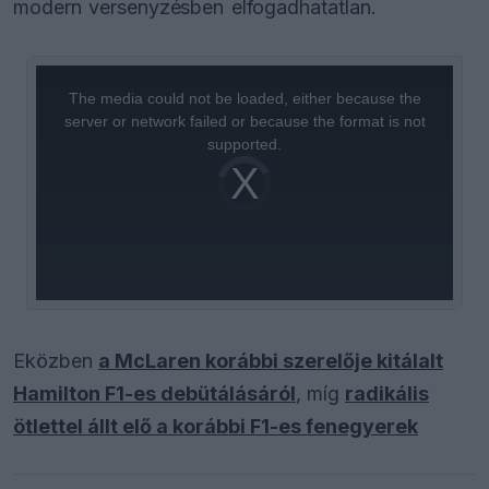
modern versenyzésben elfogadhatatlan.
This
is
a
The media could not be loaded, either because the
modal
window.
server or network failed or because the format is not
supported.
Video
Player
is
loading.
Eközben
a McLaren korábbi szerelője kitálalt
Hamilton F1-es debütálásáról
, míg
radikális
ötlettel állt elő a korábbi F1-es fenegyerek