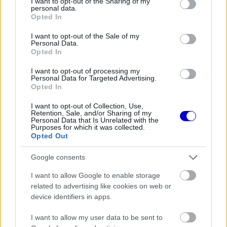
not limited to your visit or usage behaviour. You may click to
I want to opt-out of the Sharing of my
personal data.
window.
grant or deny consent to Google and its third-party tags to
Opted In
use your data for below specified purposes in below Google
consent section.
I want to opt-out of the Sale of my
Personal Data.
Opted In
A döntő futamon a Safety Car vezetője úgy
I want to opt-out of processing my
Personal Data for Targeted Advertising.
hajtott fel a pályára, hogy a mezőny már
Opted In
közeledett, majd az autót részben a versenyíven
I want to opt-out of Collection, Use,
hagyta állva. A pályabírók késlekedtek a jelzéssel,
Retention, Sale, and/or Sharing of my
Personal Data that Is Unrelated with the
Purposes for which it was collected.
így a versenyzők csak későn érzékelték a
Opted Out
veszélyt, és egyszerre tapostak a fékbe.
Google consents
EZEKET IS AJÁNLJUK
I want to allow Google to enable storage
related to advertising like cookies on web or
device identifiers in apps.
FORMA-1
A McLaren korábbi szerelője
I want to allow my user data to be sent to
kitálalt Hamilton F1-es