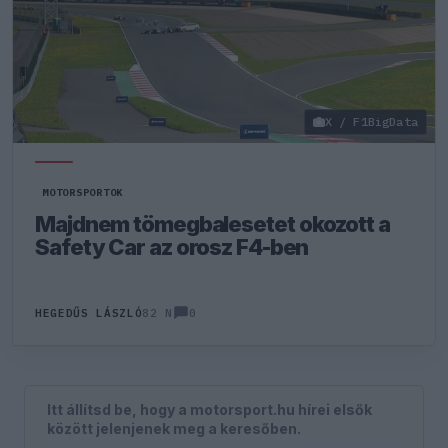
X / F1BigData
MOTORSPORTOK
Majdnem tömegbalesetet okozott a
Safety Car az orosz F4-ben
0
HEGEDŰS LÁSZLÓ
82 N
Itt állítsd be, hogy a motorsport.hu hírei elsők
között jelenjenek meg a keresőben.