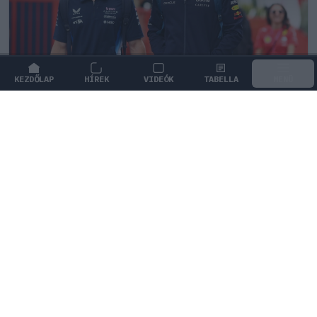
KEZDŐLAP
HÍREK
VIDEÓK
TABELLA
MENÜ
FORMA-1
/
MCLAREN
A saját protezsáltja állhat Max
Verstappen útjába a jövőben
Max Verstappen különleges tehetséget támogat, aki
akár a rivális McLarennél is kiköthet a jövőben.
0
KISS SÁNDOR
1Ó
KÖVETKEZŐ FUTAM