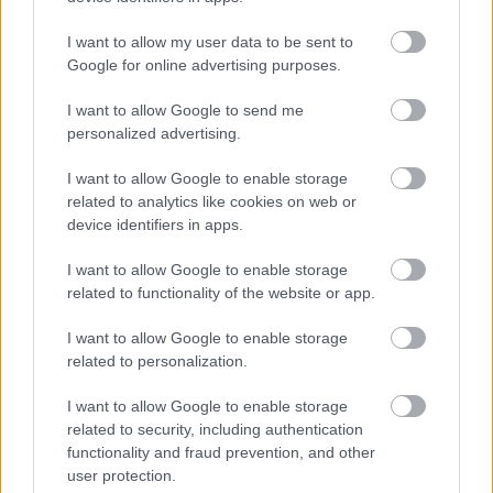
világbajnoki címet kellett volna
nyernie a McLarennel
I want to allow my user data to be sent to
Google for online advertising purposes.
I want to allow Google to send me
FORMA-1
personalized advertising.
Súlyos figyelmeztetést kapott a
Ferrari Lewis Hamilton miatt
I want to allow Google to enable storage
related to analytics like cookies on web or
device identifiers in apps.
FORMA-1
I want to allow Google to enable storage
Komoly döntést hozott a Ferrari,
related to functionality of the website or app.
miközben a Red Bullnál elmaradtak
a győzelmek
I want to allow Google to enable storage
related to personalization.
A spanyolországi esküvőn készült felvételek
I want to allow Google to enable storage
related to security, including authentication
elegáns és felszabadult hangulatot sugároznak,
functionality and fraud prevention, and other
miközben bepillantást engednek a páros
user protection.