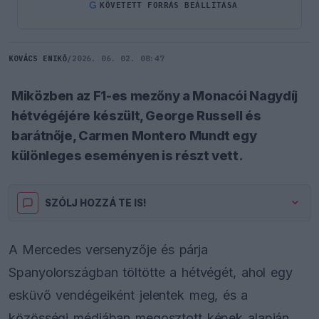
G
KÖVETETT FORRÁS BEÁLLÍTÁSA
KOVÁCS ENIKŐ
/
2026. 06. 02. 08:47
Miközben az F1-es mezőny a Monacói Nagydíj
hétvégéjére készült, George Russell és
barátnője, Carmen Montero Mundt egy
különleges eseményen is részt vett.
SZÓLJ HOZZÁ TE IS!
A Mercedes versenyzője és párja
Spanyolországban töltötte a hétvégét, ahol egy
esküvő vendégeiként jelentek meg, és a
közösségi médiában megosztott képek alapján