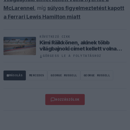
McLarennel
, míg
súlyos figyelmeztetést kapott
a Ferrari Lewis Hamilton miatt
KÖVETKEZŐ CIKK
Kimi Räikkönen, akinek több
világbajnoki címet kellett volna
nyernie a McLarennel
↓
GÖRGESS LE A FOLYTATÁSHOZ
MÁSOLÁS
MERCEDES
GEORGE RUSSELL
GEORGE RUSSELL
HOZZÁSZÓLOK