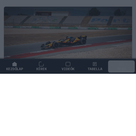
KEZDŐLAP
HÍREK
VIDEÓK
TABELLA
MENÜ
FORMA-1
/
MCLAREN
Kimi Räikkönen, akinek több
világbajnoki címet kellett volna
nyernie a McLarennel
Indy Lall szerint Kimi Räikkönen óriási tehetség volt,
akivel több világbajnoki címet is nyerniük kellett volna.