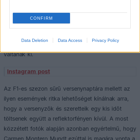
magánéletének egy ritkábban látható pillanatába.
A rajongók számára különösen érdekesek ezek a
CONFIRM
bejegyzések, hiszen Russell és Montero Mundt
általában visszafogottan kezeli a nyilvánosságot,
Data Deletion
Data Access
Privacy Policy
ezért az ilyen alkalmak mindig nagy érdeklődést
váltanak ki.
Instagram post
Az F1-es szezon sűrű versenynaptára mellett az
ilyen események ritka lehetőséget kínálnak arra,
hogy a versenyzők és szeretteik egy kis időt
töltsenek együtt a reflektorfényen kívül. A most
közzétett fotók alapján azonban egyértelmű, hogy
Carmen Montero Mundt ezúttal is magára vonta a