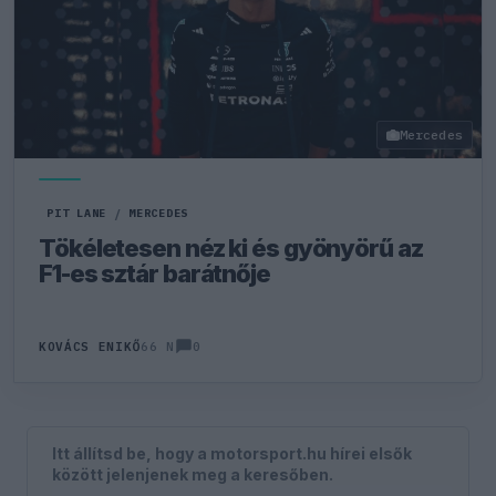
Mercedes
PIT LANE
/
MERCEDES
Tökéletesen néz ki és gyönyörű az
F1-es sztár barátnője
0
KOVÁCS ENIKŐ
66 N
Itt állítsd be, hogy a motorsport.hu hírei elsők
között jelenjenek meg a keresőben.