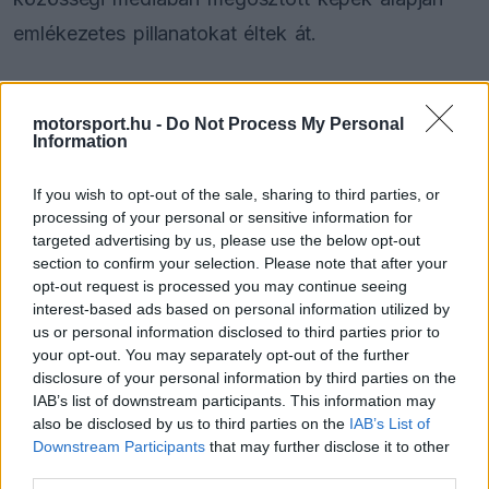
emlékezetes pillanatokat éltek át.
Carmen Montero Mundt az eseményt követően
motorsport.hu -
Do Not Process My Personal
több új fotót is közzétett Instagram-oldalán,
Information
amelyet lassan már 850 ezer felhasználó követ. A
If you wish to opt-out of the sale, sharing to third parties, or
képeken elegáns környezet, ünnepi hangulat és
processing of your personal or sensitive information for
kifinomult megjelenés látható.
targeted advertising by us, please use the below opt-out
section to confirm your selection. Please note that after your
opt-out request is processed you may continue seeing
interest-based ads based on personal information utilized by
The media could not be loaded, either because
This
us or personal information disclosed to third parties prior to
the server or network failed or because the format
your opt-out. You may separately opt-out of the further
is
is not supported.
disclosure of your personal information by third parties on the
Video
a
IAB’s list of downstream participants. This information may
Player
is
also be disclosed by us to third parties on the
IAB’s List of
loading.
modal
Downstream Participants
that may further disclose it to other
window.
third parties.