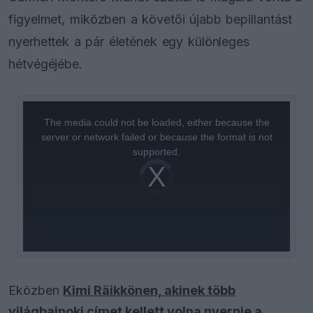
figyelmet, miközben a követői újabb bepillantást
nyerhettek a pár életének egy különleges
hétvégéjébe.
This
is
a
The media could not be loaded, either because the
modal
window.
server or network failed or because the format is not
supported.
Video
Player
is
loading.
Eközben
Kimi Räikkönen, akinek több
világbajnoki címet kellett volna nyernie a