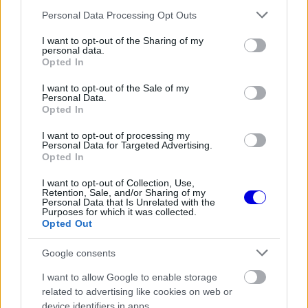
Please note that this website/app uses one or more Google
Personal Data Processing Opt Outs
services and may gather and store information including but
not limited to your visit or usage behaviour. You may click to
I want to opt-out of the Sharing of my
personal data.
grant or deny consent to Google and its third-party tags to
A képsorozat középpontjában természetesen
Opted In
use your data for below specified purposes in below Google
maga Montero Mundt állt, aki stílusos
consent section.
I want to opt-out of the Sale of my
Personal Data.
megjelenésével ismét felkeltette követői figyelmét.
Opted In
Az elmúlt években egyre nagyobb ismertségre
I want to opt-out of processing my
Personal Data for Targeted Advertising.
tett szert a Forma–1 világának rajongói között, és
Opted In
ma már nemcsak Russell párjaként, hanem saját
I want to opt-out of Collection, Use,
közösségi médiás jelenlétének köszönhetően is
Retention, Sale, and/or Sharing of my
Personal Data that Is Unrelated with the
Purposes for which it was collected.
jelentős figyelmet kap.
Opted Out
Google consents
EZEKET IS AJÁNLJUK
I want to allow Google to enable storage
related to advertising like cookies on web or
FORMA-1
Kimi Räikkönen, akinek több
device identifiers in apps.