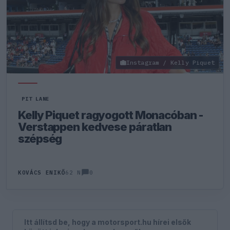
Instagram / Kelly Piquet
PIT LANE
Kelly Piquet ragyogott Monacóban -
Verstappen kedvese páratlan
szépség
0
KOVÁCS ENIKŐ
62 N
Itt állítsd be, hogy a motorsport.hu hírei elsők