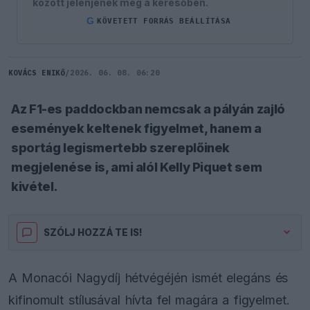
között jelenjenek meg a keresőben.
G
KÖVETETT FORRÁS BEÁLLÍTÁSA
KOVÁCS ENIKŐ
/
2026. 06. 08. 06:20
Az F1-es paddockban nemcsak a pályán zajló
események keltenek figyelmet, hanem a
sportág legismertebb szereplőinek
megjelenése is, ami alól Kelly Piquet sem
kivétel.
SZÓLJ HOZZÁ TE IS!
A Monacói Nagydíj hétvégéjén ismét elegáns és
kifinomult stílusával hívta fel magára a figyelmet.