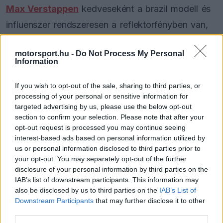
Max Verstappen
kedveseként a brazil modell és
influenszer rendszeresen a reflektorfényben van,
ám Monaco számára nem csupán egy újabb
motorsport.hu -
Do Not Process My Personal
versenyhelyszín.
Information
Kelly ugyanis rendkívül jól ismeri a hercegséget,
If you wish to opt-out of the sale, sharing to third parties, or
processing of your personal or sensitive information for
hiszen édesapja, a háromszoros F1-es világbajnok
targeted advertising by us, please use the below opt-out
Nelson Piquet hosszú éveken át versenyzett a
section to confirm your selection. Please note that after your
opt-out request is processed you may continue seeing
sportág elitjében, így természetesen a legendás
interest-based ads based on personal information utilized by
monacói utcai pályán is számos alkalommal
us or personal information disclosed to third parties prior to
your opt-out. You may separately opt-out of the further
rajthoz állt.
disclosure of your personal information by third parties on the
IAB’s list of downstream participants. This information may
also be disclosed by us to third parties on the
IAB’s List of
Downstream Participants
that may further disclose it to other
The media could not be loaded, either because
This
third parties.
the server or network failed or because the format