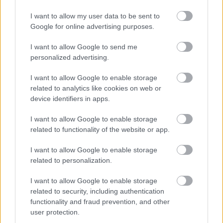
EZEKET IS AJÁNLJUK
I want to allow my user data to be sent to
Google for online advertising purposes.
FORMA-1
Reagált az Audi a Sainz és Piastri
I want to allow Google to send me
leigazolásáról szóló hírekre
personalized advertising.
I want to allow Google to enable storage
related to analytics like cookies on web or
device identifiers in apps.
FORMA-1
Adrian Newey megtörte a csendet
Christian Horner érkezéséről
I want to allow Google to enable storage
related to functionality of the website or app.
I want to allow Google to enable storage
FORMA-1
related to personalization.
Schumacher különleges jogai miatt
nem maradhatott a korábbi
I want to allow Google to enable storage
Ferrari-pilótapáros
related to security, including authentication
functionality and fraud prevention, and other
user protection.