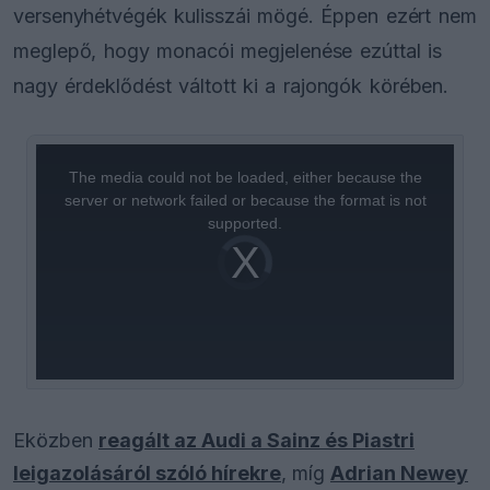
versenyhétvégék kulisszái mögé. Éppen ezért nem
meglepő, hogy monacói megjelenése ezúttal is
nagy érdeklődést váltott ki a rajongók körében.
This
is
a
The media could not be loaded, either because the
modal
window.
server or network failed or because the format is not
supported.
Video
Player
is
loading.
Eközben
reagált az Audi a Sainz és Piastri
leigazolásáról szóló hírekre
, míg
Adrian Newey