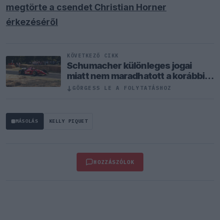
megtörte a csendet Christian Horner
érkezéséről
KÖVETKEZŐ CIKK
Schumacher különleges jogai
miatt nem maradhatott a korábbi
Ferrari-pilótapáros
↓
GÖRGESS LE A FOLYTATÁSHOZ
MÁSOLÁS
KELLY PIQUET
HOZZÁSZÓLOK