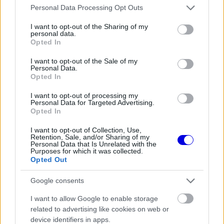
is
is not supported.
Please note that this website/app uses one or more Google
Personal Data Processing Opt Outs
Video
services and may gather and store information including but
a
Player
is
not limited to your visit or usage behaviour. You may click to
I want to opt-out of the Sharing of my
loading.
modal
personal data.
grant or deny consent to Google and its third-party tags to
Opted In
use your data for below specified purposes in below Google
window.
consent section.
I want to opt-out of the Sale of my
Personal Data.
Opted In
I want to opt-out of processing my
Ennek köszönhetően Monaco már gyermekkorától
Personal Data for Targeted Advertising.
Opted In
kezdve ismerős közeg lehetett számára, ezért a
I want to opt-out of Collection, Use,
hercegség különleges helyet foglalhat el az
Retention, Sale, and/or Sharing of my
Personal Data that Is Unrelated with the
életében. A Forma–1 egyik legikonikusabb
Purposes for which it was collected.
Opted Out
helyszíne évtizedek óta a sportág csillogásának
és exkluzivitásának szimbóluma, Kelly Piquet
Google consents
pedig tökéletesen illeszkedik ebbe a környezetbe.
I want to allow Google to enable storage
related to advertising like cookies on web or
device identifiers in apps.