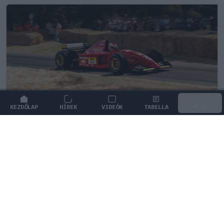
KEZDŐLAP
HÍREK
VIDEÓK
TABELLA
MENÜ
FORMA-1
/
FERRARI
Schumacher különleges jogai miatt
nem maradhatott a korábbi Ferrari-
pilótapáros
Jean Alesi elárulta, hogy Michael Schumacher 1996-os
megegyezése miatt nem maradhatott helye sem neki,
sem Gerhard Bergernek Maranellóban.