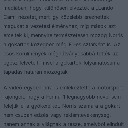
médiában, hogy különösen élvezték a „Lando
Cam” nézetet, mert így közelebb érezhették
magukat a vezetési élményhez, míg mások azt
emelték ki, mennyire természetesen mozog Norris
a gokartos közegben még F1-es sztárként is. Az
esős körülmények még látványosabbá tették az
egész felvételt, mivel a gokartok folyamatosan a
tapadás határán mozogtak.
A videó egyben arra is emlékeztette a motorsport
rajongóit, hogy a Forma–1 legnagyobb nevei sem
felejtik el a gyökereiket. Norris számára a gokart
nem csupán edzés vagy reklámtevékenység,
hanem annak a világnak a része, amelyből elindult