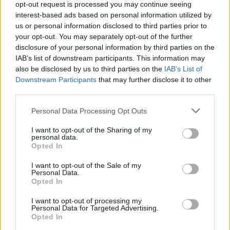
opt-out request is processed you may continue seeing
világában. A promócióban hangsúlyosan szerepel
interest-based ads based on personal information utilized by
az is, hogy az új létesítmény technikás
us or personal information disclosed to third parties prior to
your opt-out. You may separately opt-out of the further
vonalvezetést, élő köridőmérést és a
disclosure of your personal information by third parties on the
nagyközönség számára is foglalható nyílt
IAB’s list of downstream participants. This information may
also be disclosed by us to third parties on the
IAB’s List of
meneteket kínál.
Downstream Participants
that may further disclose it to other
third parties.
EZEKET IS AJÁNLJUK
Please note that this website/app uses one or more Google
Personal Data Processing Opt Outs
services and may gather and store information including but
not limited to your visit or usage behaviour. You may click to
I want to opt-out of the Sharing of my
personal data.
FORMA-1
grant or deny consent to Google and its third-party tags to
Óriási átalakulás a Ferrarinál,
Opted In
use your data for below specified purposes in below Google
miközben baljós árnyak vetülnek a
consent section.
Holland Nagydíjra
I want to opt-out of the Sale of my
Personal Data.
Opted In
I want to opt-out of processing my
FORMA-1
Personal Data for Targeted Advertising.
Verstappen vezethetetlennek
Opted In
nevezte az autót, mélyül a válság a
csapatnál