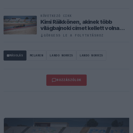
KÖVETKEZŐ CIKK
Kimi Räikkönen, akinek több
világbajnoki címet kellett volna
nyernie a McLarennel
GÖRGESS LE A FOLYTATÁSHOZ
↓
MÁSOLÁS
MCLAREN
LANDO NORRIS
LANDO NORRIS
HOZZÁSZÓLOK