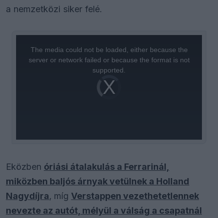
a nemzetközi siker felé.
This
is
a
The media could not be loaded, either because the
modal
window.
server or network failed or because the format is not
supported.
Video
Player
is
loading.
Eközben
óriási átalakulás a Ferrarinál,
miközben baljós árnyak vetülnek a Holland
Nagydíjra
, míg
Verstappen vezethetetlennek
nevezte az autót, mélyül a válság a csapatnál