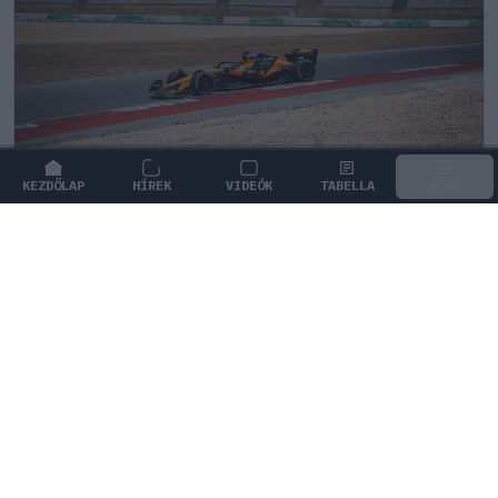
KEZDŐLAP
HÍREK
VIDEÓK
TABELLA
MENÜ
FORMA-1
/
MCLAREN
Kimi Räikkönen, akinek több
világbajnoki címet kellett volna
nyernie a McLarennel
Indy Lall szerint Kimi Räikkönen óriási tehetség volt,
akivel több világbajnoki címet is nyerniük kellett volna.
2
KOVÁCS ENIKŐ
4Ó