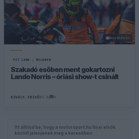
Northfoto
PIT LANE
/
MCLAREN
Szakadó esőben ment gokartozni
Lando Norris – óriási show-t csinált
0
KOVÁCS ENIKŐ
85 N
Itt állítsd be, hogy a motorsport.hu hírei elsők
között jelenjenek meg a keresőben.