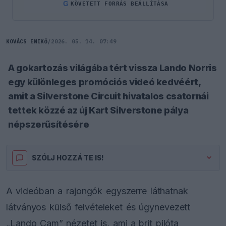
G
KÖVETETT FORRÁS BEÁLLÍTÁSA
KOVÁCS ENIKŐ
/
2026. 05. 14. 07:49
A gokartozás világába tért vissza Lando Norris
egy különleges promóciós videó kedvéért,
amit a Silverstone Circuit hivatalos csatornái
tettek közzé az új Kart Silverstone pálya
népszerűsítésére
SZÓLJ HOZZÁ TE IS!
A videóban a rajongók egyszerre láthatnak
látványos külső felvételeket és úgynevezett
„Lando Cam” nézetet is, ami a brit pilóta