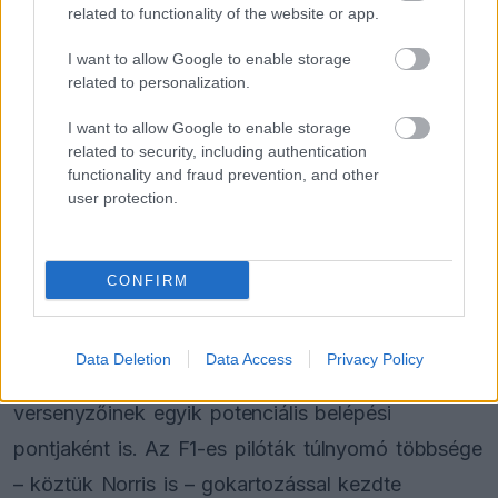
related to functionality of the website or app.
I want to allow Google to enable storage
related to personalization.
I want to allow Google to enable storage
related to security, including authentication
functionality and fraud prevention, and other
user protection.
CONFIRM
A Silverstone számára különösen fontos ez a
projekt, hiszen a gokartpálya nemcsak
Data Deletion
Data Access
Privacy Policy
szórakoztató központként működik, hanem a jövő
versenyzőinek egyik potenciális belépési
pontjaként is. Az F1-es pilóták túlnyomó többsége
– köztük Norris is – gokartozással kezdte