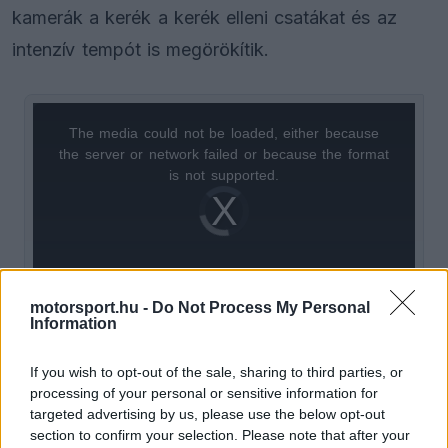
kamerák a kerék a kerék elleni csatákat és az
intenzív tempót is megörökítik.
The media could not be loaded, either because
This
the server or network failed or because the format
is
is not supported.
Video
a
Player
is
loading.
modal
window.
motorsport.hu -
Do Not Process My Personal
Information
A videó egyik fő célja éppen az volt, hogy
If you wish to opt-out of the sale, sharing to third parties, or
processing of your personal or sensitive information for
visszaadja azt az adrenalint és közvetlenséget,
targeted advertising by us, please use the below opt-out
amelyet a gokartozás jelent a motorsport
section to confirm your selection. Please note that after your