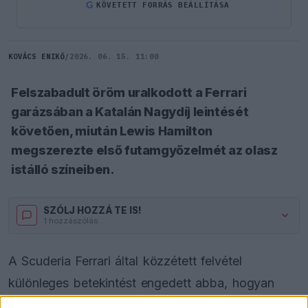
G
KÖVETETT FORRÁS BEÁLLÍTÁSA
KOVÁCS ENIKŐ
/
2026. 06. 15. 11:00
Felszabadult öröm uralkodott a Ferrari
garázsában a Katalán Nagydíj leintését
követően, miután Lewis Hamilton
megszerezte első futamgyőzelmét az olasz
istálló színeiben.
SZÓLJ HOZZÁ TE IS!
1 hozzászólás.
A Scuderia Ferrari által közzétett felvétel
különleges betekintést engedett abba, hogyan
élték meg a csapat tagjai a régóta várt sikert. A