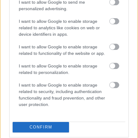
I want to allow Google to send me
personalized advertising.
EZEKET IS AJÁNLJUK
I want to allow Google to enable storage
related to analytics like cookies on web or
device identifiers in apps.
FORMA-1
Kikerekedett szemekkel hallgatta
Toto Wolff ajánlatát Antonelli
I want to allow Google to enable storage
related to functionality of the website or app.
I want to allow Google to enable storage
related to personalization.
FORMA-1
A Honda egészen a téli tesztekig
azt hitte, hogy minden rendben
I want to allow Google to enable storage
van
related to security, including authentication
functionality and fraud prevention, and other
user protection.
FORMA-1
Titkos kísérletek a Mercedesnél,
mégis elvetették a Ferrari nagy
trükkjét
CONFIRM