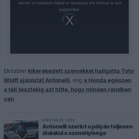
window.
server or network failed or because the format is not
supported.
Video
Player
is
loading.
Eközben
kikerekedett szemekkel hallgatta Toto
Wolff ajánlatát Antonelli
, míg
a Honda egészen
a téli tesztekig azt hitte, hogy minden rendben
van
KÖVETKEZŐ CIKK
Antonelli szerint a pályán teljesen
átalakul a személyisége