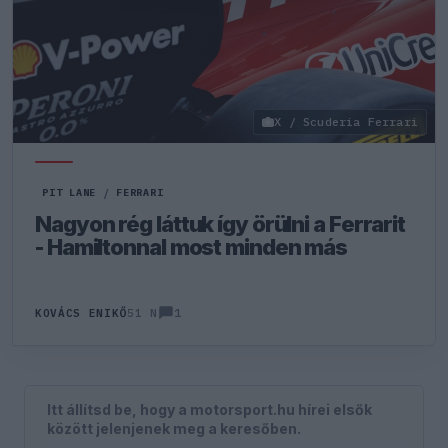
X / Scuderia Ferrari
PIT LANE
/
FERRARI
Nagyon rég láttuk így örülni a Ferrarit
- Hamiltonnal most minden más
1
KOVÁCS ENIKŐ
51 N
Itt állítsd be, hogy a motorsport.hu hírei elsők
között jelenjenek meg a keresőben.