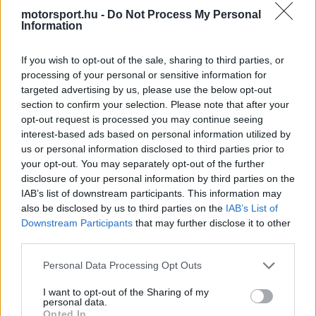
motorsport.hu -
Do Not Process My Personal
közösségi médiában megosztott videón a Ferrari
Information
piros egyenruhát viselő munkatársai láthatók,
If you wish to opt-out of the sale, sharing to third parties, or
amint a barcelonai bokszutcában pezsgővel
processing of your personal or sensitive information for
locsolják egymást.
targeted advertising by us, please use the below opt-out
section to confirm your selection. Please note that after your
opt-out request is processed you may continue seeing
A kissé remegő kamerával rögzített felvételek a
interest-based ads based on personal information utilized by
spontán ünneplés hangulatát adják vissza,
us or personal information disclosed to third parties prior to
your opt-out. You may separately opt-out of the further
miközben a háttérben a lelátók is jól kivehetők. A
disclosure of your personal information by third parties on the
siker különösen nagy jelentőséggel bír a
IAB’s list of downstream participants. This information may
also be disclosed by us to third parties on the
IAB’s List of
maranellói alakulat számára, hiszen Hamilton első
Downstream Participants
that may further disclose it to other
ferraris győzelmét ünnepelhette Barcelonában.
third parties.
Please note that this website/app uses one or more Google
Personal Data Processing Opt Outs
services and may gather and store information including but
not limited to your visit or usage behaviour. You may click to
I want to opt-out of the Sharing of my
The media could not be loaded, either because
This
personal data.
grant or deny consent to Google and its third-party tags to
the server or network failed or because the format
Opted In