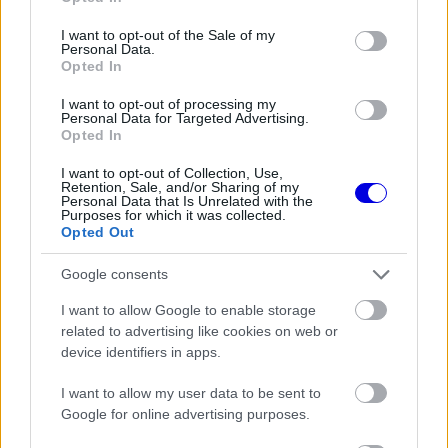
use your data for below specified purposes in below Google
is
is not supported.
consent section.
I want to opt-out of the Sale of my
Video
a
Personal Data.
Player
is
Opted In
loading.
modal
I want to opt-out of processing my
window.
Personal Data for Targeted Advertising.
Opted In
I want to opt-out of Collection, Use,
Retention, Sale, and/or Sharing of my
Personal Data that Is Unrelated with the
A hétszeres világbajnok csapatváltása óta
Purposes for which it was collected.
Opted Out
hatalmas figyelem övezi az együttműködést, ezért
az első közös siker mérföldkőnek számít a
Google consents
világbajnok versenyző és a
Ferrari
I want to allow Google to enable storage
related to advertising like cookies on web or
kapcsolatában. A történetről a Ferrari hivatalos
device identifiers in apps.
közösségi médiafelülete számolt be, ahol a csapat
I want to allow my user data to be sent to
a versenyt követő önfeledt pillanatokat mutatta
Google for online advertising purposes.
meg a szurkolóknak.