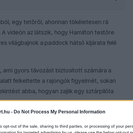
sból, egy tetőről, ahonnan tökéletesen rá
e. A videón az látszik, hogy Hamilton testőre
es világbajnok a paddock hátsó kijárata felé
a, ami gyors távozást biztosított számára a
alatt felkeltette a rajongók figyelmét, sokan
ekintést abba, hogyan zajlik egy sztárpilóta
t.hu -
Do Not Process My Personal Information
to opt-out of the sale, sharing to third parties, or processing of your per
ause the server or network failed or because the
formation for targeted advertising by us, please use the below opt-out s