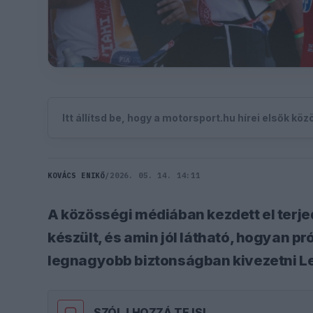
Itt állítsd be, hogy a motorsport.hu hírei elsők kö
KOVÁCS ENIKŐ
/
2026. 05. 14. 14:11
A közösségi médiában kezdett el terjed
készült, és amin jól látható, hogyan p
legnagyobb biztonságban kivezetni Le
SZÓLJ HOZZÁ TE IS!