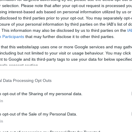
s not supported.
r selection. Please note that after your opt-out request is processed y
eing interest-based ads based on personal information utilized by us or
disclosed to third parties prior to your opt-out. You may separately opt-
losure of your personal information by third parties on the IAB’s list of
. This information may also be disclosed by us to third parties on the
IA
Participants
that may further disclose it to other third parties.
 that this website/app uses one or more Google services and may gath
including but not limited to your visit or usage behaviour. You may click 
 to Google and its third-party tags to use your data for below specifi
ogle consent section.
l Data Processing Opt Outs
o opt-out of the Sharing of my personal data.
In
 az interneten, mert jól érzékelteti, mekkora
o opt-out of the Sale of my Personal Data.
In
ívül is. A paddock környékén általában