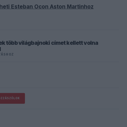
heti Esteban Ocon Aston Martinhoz
k több világbajnoki címet kellett volna
l
TÁSHOZ
OZZÁSZÓLOK