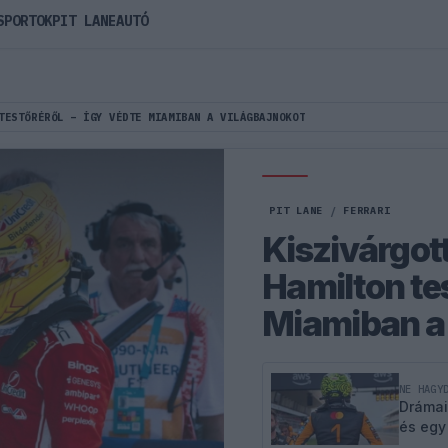
SPORTOK
PIT LANE
AUTÓ
TESTŐRÉRŐL – ÍGY VÉDTE MIAMIBAN A VILÁGBAJNOKOT
PIT LANE
/
FERRARI
Kiszivárgot
Hamilton tes
Miamiban a 
NE HAGY
Drámai
és egy