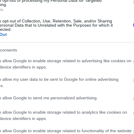
to opt-out of processing my Personal Data for Targeted
 sztárt, miközben a biztonsági emberek
ing.
In
avartalanul tudjon eljutni az autóig.
o opt-out of Collection, Use, Retention, Sale, and/or Sharing
ersonal Data that Is Unrelated with the Purposes for which it
lected.
Out
consents
o allow Google to enable storage related to advertising like cookies on
evice identifiers in apps.
o allow my user data to be sent to Google for online advertising
s.
to allow Google to send me personalized advertising.
etség segítheti
FORMA-1
 Aston Martinhoz
Fontos kulcsembert csábított
o allow Google to enable storage related to analytics like cookies on
át riválisától a Red Bull
evice identifiers in apps.
o allow Google to enable storage related to functionality of the website