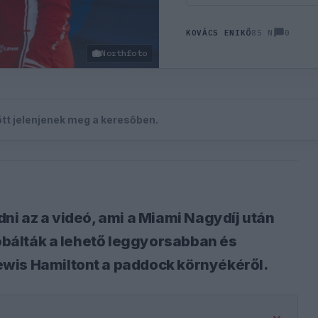
0
KOVÁCS ENIKŐ
85 N
Northfoto
zött jelenjenek meg a keresőben.
ni az a videó, ami a Miami Nagydíj után
róbálták a lehető leggyorsabban és
wis Hamiltont a paddock környékéről.