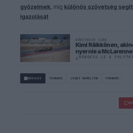
győzelmek
, míg
különös szövetség segít
igazolását
KÖVETKEZŐ CIKK
Kimi Räikkönen, akine
nyernie a McLarenne
GÖRGESS LE A FOLYTA
↓
MÁSOLÁS
FERRARI
LEWIS HAMILTON
FERRARI
H