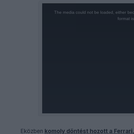
This
is
a
The media could not be loaded, either bec
modal
window.
format i
Eközben
komoly döntést hozott a Ferrari