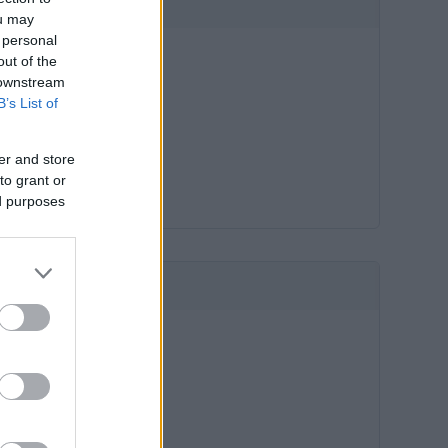
HIRDETÉS
ou may
 personal
out of the
 downstream
B’s List of
er and store
to grant or
ed purposes
HIRDETÉS