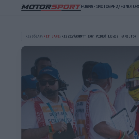
FORMA-1
MOTOGP
F2/F3
MOTOR
KEZDŐLAP
/
PIT LANE
/
KISZIVÁRGOTT EGY VIDEÓ LEWIS HAMILTON 