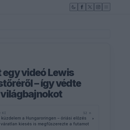
t egy videó Lewis
tőréről – így védte
világbajnokot
12 n
D KI
 küzdelem a Hungaroringen – óriási előzés
 váratlan kiesés is megfűszerezte a futamot