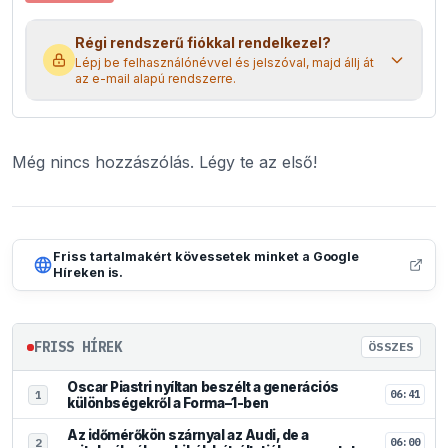
Régi rendszerű fiókkal rendelkezel?
Lépj be felhasználónévvel és jelszóval, majd állj át
az e-mail alapú rendszerre.
Még nincs hozzászólás. Légy te az első!
Friss tartalmakért kövessetek minket a Google
Híreken is.
FRISS HÍREK
ÖSSZES
Oscar Piastri nyíltan beszélt a generációs
06:41
1
különbségekről a Forma–1-ben
Az időmérőkön szárnyal az Audi, de a
06:00
2