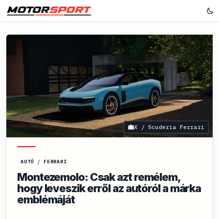
X / Scuderia Ferrari
AUTÓ
/
FERRARI
Montezemolo: Csak azt remélem,
hogy leveszik erről az autóról a márka
emblémáját