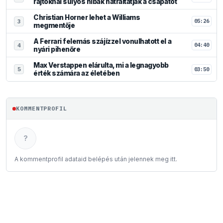
rajtoknál súlyos hibák hátráltatják a csapatot
Christian Horner lehet a Williams
05:26
3
megmentője
A Ferrari felemás szájízzel vonulhatott el a
04:40
4
nyári pihenőre
Max Verstappen elárulta, mi a legnagyobb
03:50
5
érték számára az életében
KOMMENTPROFIL
?
A kommentprofil adataid belépés után jelennek meg itt.