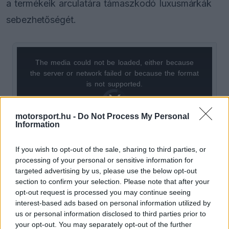
a termékeik arculatára támaszkodó luxusmárkák
sebezhetőségét.
The media could not be loaded, either because
This
the server or network failed or because the format
is
is not supported.
Video
a
Player
is
loading.
modal
motorsport.hu -
Do Not Process My Personal
Information
window.
If you wish to opt-out of the sale, sharing to third parties, or
processing of your personal or sensitive information for
targeted advertising by us, please use the below opt-out
section to confirm your selection. Please note that after your
Luca di Montezemolo 1991 és 2010 között
opt-out request is processed you may continue seeing
irányította a vállalatot, az ő nevéhez fűződik az
interest-based ads based on personal information utilized by
us or personal information disclosed to third parties prior to
Enzo vagy a hibrid La
Ferrari
korszaka. A korábbi
your opt-out. You may separately opt-out of the further