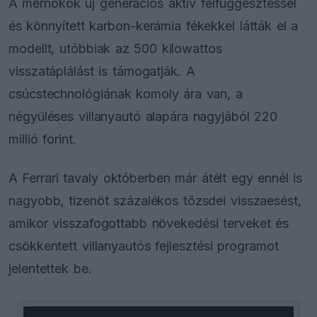
A mérnökök új generációs aktív felfüggesztéssel
és könnyített karbon-kerámia fékekkel látták el a
modellt, utóbbiak az 500 kilowattos
visszatáplálást is támogatják. A
csúcstechnológiának komoly ára van, a
négyüléses villanyautó alapára nagyjából 220
millió forint.
A Ferrari tavaly októberben már átélt egy ennél is
nagyobb, tizenöt százalékos tőzsdei visszaesést,
amikor visszafogottabb növekedési terveket és
csökkentett villanyautós fejlesztési programot
jelentettek be.
This
is