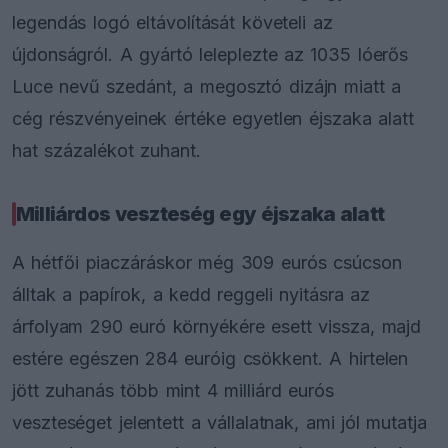
legendás logó eltávolítását követeli az
újdonságról. A gyártó leleplezte az 1035 lóerős
Luce nevű szedánt, a megosztó dizájn miatt a
cég részvényeinek értéke egyetlen éjszaka alatt
hat százalékot zuhant.
Milliárdos veszteség egy éjszaka alatt
A hétfői piaczáráskor még 309 eurós csúcson
álltak a papírok, a kedd reggeli nyitásra az
árfolyam 290 euró környékére esett vissza, majd
estére egészen 284 euróig csökkent. A hirtelen
jött zuhanás több mint 4 milliárd eurós
veszteséget jelentett a vállalatnak, ami jól mutatja