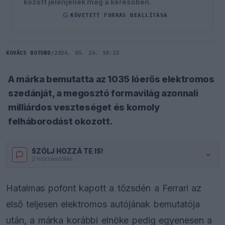
között jelenjenek meg a keresőben.
G
KÖVETETT FORRÁS BEÁLLÍTÁSA
KOVÁCS BOTOND
/
2026. 05. 26. 18:23
A márka bemutatta az 1035 lóerős elektromos
szedánját, a megosztó formavilág azonnali
milliárdos veszteséget és komoly
felháborodást okozott.
SZÓLJ HOZZÁ TE IS!
2 hozzászólás.
Hatalmas pofont kapott a tőzsdén a Ferrari az
első teljesen elektromos autójának bemutatója
után, a márka korábbi elnöke pedig egyenesen a