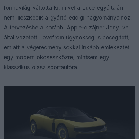
formavilág váltotta ki, mivel a Luce egyáltalán
nem illeszkedik a gyártó eddigi hagyományaihoz.
A tervezésbe a korábbi Apple-dizájner Jony Ive
által vezetett Lovefrom ügynökség is besegített,
emiatt a végeredmény sokkal inkább emlékeztet
egy modern okoseszközre, mintsem egy
klasszikus olasz sportautóra.