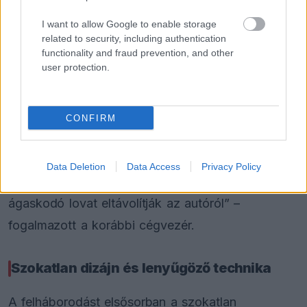
I want to allow Google to enable storage
related to security, including authentication
functionality and fraud prevention, and other
user protection.
CONFIRM
„Ha elmondanám a valódi véleményemet, azzal
Data Deletion
Data Access
Privacy Policy
csak ártanék a Ferrarinak. Remélem, legalább az
ágaskodó lovat eltávolítják az autóról” –
fogalmazott a korábbi cégvezér.
Szokatlan dizájn és lenyűgöző technika
A felháborodást elsősorban a szokatlan