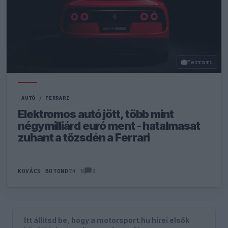
Ferrari
AUTÓ
/
FERRARI
Elektromos autó jött, több mint
négymilliárd euró ment - hatalmasat
zuhant a tőzsdén a Ferrari
2
KOVÁCS BOTOND
74 N
Itt állítsd be, hogy a motorsport.hu hírei elsők