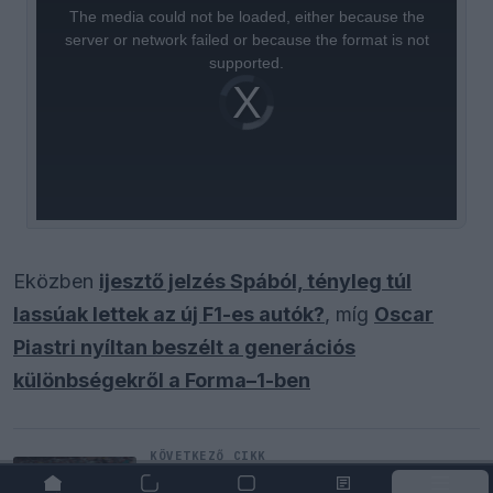
a
The media could not be loaded, either because the
modal
window.
server or network failed or because the format is not
supported.
Video
Player
is
loading.
Eközben
ijesztő jelzés Spából, tényleg túl
lassúak lettek az új F1-es autók?
, míg
Oscar
Piastri nyíltan beszélt a generációs
különbségekről a Forma–1-ben
KÖVETKEZŐ CIKK
Radikális megoldással előzte meg