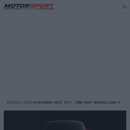
KEZDŐLAP
/
AUTÓ
/
ELEKTROMOS AUTÓ JÖTT, TÖBB MINT NÉGYMILLIÁRD EURÓ MENT - HATALMASAT ZUHANT A TŐZSDÉN A FERRARI