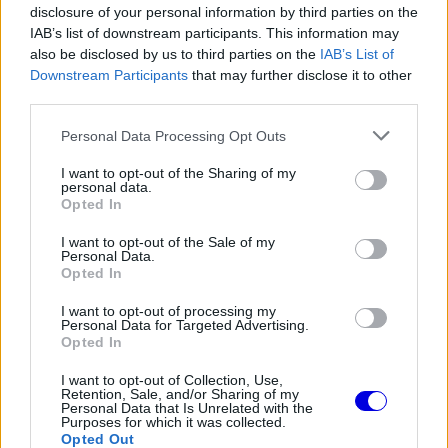
elnök egyáltalán nem volt elragadtatva az új
disclosure of your personal information by third parties on the
IAB’s list of downstream participants. This information may
irányvonaltól, véleménye szerint a formabontó
also be disclosed by us to third parties on the
IAB’s List of
modell
akár a márka körüli mítoszt is
Downstream Participants
that may further disclose it to other
third parties.
lerombolhatja
.
Please note that this website/app uses one or more Google
Personal Data Processing Opt Outs
services and may gather and store information including but
EZEKET IS AJÁNLJUK
not limited to your visit or usage behaviour. You may click to
I want to opt-out of the Sharing of my
personal data.
grant or deny consent to Google and its third-party tags to
Opted In
use your data for below specified purposes in below Google
FORMA-1
consent section.
I want to opt-out of the Sale of my
Ijesztő jelzés Spából, tényleg túl
Personal Data.
lassúak lettek az új F1-es autók?
Opted In
I want to opt-out of processing my
Personal Data for Targeted Advertising.
Opted In
FORMA-1
Oscar Piastri nyíltan beszélt a
I want to opt-out of Collection, Use,
generációs különbségekről a
Retention, Sale, and/or Sharing of my
Forma–1-ben
Personal Data that Is Unrelated with the
Purposes for which it was collected.
Opted Out