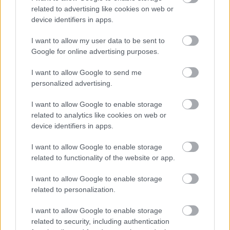
related to advertising like cookies on web or
rendszerteljesítménnyel érkezhet az új
device identifiers in apps.
csúcsmodell. A mérnökök elsősorban a futómű
I want to allow my user data to be sent to
átfogó átalakítására összpontosítanak, hogy még
Google for online advertising purposes.
dinamikusabb vezetési élményt biztosítsanak.
I want to allow Google to send me
personalized advertising.
EZEKET IS AJÁNLJUK
I want to allow Google to enable storage
related to analytics like cookies on web or
device identifiers in apps.
FORMA-1
Meggondolta magát a McLaren
Max Verstappen átigazolásával
I want to allow Google to enable storage
kapcsolatban
related to functionality of the website or app.
I want to allow Google to enable storage
related to personalization.
FORMA-1
Kikerekedett szemekkel hallgatta
I want to allow Google to enable storage
Toto Wolff ajánlatát Antonelli
related to security, including authentication