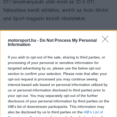
GTI tanulmányautó után most az ID.3 GTI
fejlesztése került előtérbe, amiről az Auto Motor
und Sport magazin közölt részleteket.
A tervek szerint az új modell az ID.3 GTX
motorsport.hu -
Do Not Process My Personal
Performance változat fölé pozicionálják majd a
Information
kínálatban. A GTX Performance jelenleg 79 kWh-s
If you wish to opt-out of the sale, sharing to third parties, or
akkumulátorcsomaggal és 322 lóerős (240 kW)
processing of your personal or sensitive information for
villanymotorral szerelt, amely 545 newtonméter
targeted advertising by us, please use the below opt-out
section to confirm your selection. Please note that after your
nyomaték leadására képes. Ezekkel az értékekkel
opt-out request is processed you may continue seeing
a jelenlegi csúcsmodell 5,7 másodperc alatt
interest-based ads based on personal information utilized by
us or personal information disclosed to third parties prior to
gyorsul álló helyzetből 100 kilométer/órás
your opt-out. You may separately opt-out of the further
sebességre, hatótávolsága pedig elérheti a 602
disclosure of your personal information by third parties on the
IAB’s list of downstream participants. This information may
kilométert is.
also be disclosed by us to third parties on the
IAB’s List of