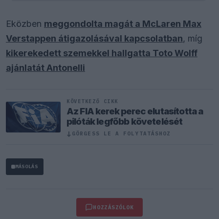
Eközben
meggondolta magát a McLaren Max
Verstappen átigazolásával kapcsolatban
, míg
kikerekedett szemekkel hallgatta Toto Wolff
ajánlatát Antonelli
KÖVETKEZŐ CIKK
Az FIA kerek perec elutasította a
pilóták legfőbb követelését
↓
GÖRGESS LE A FOLYTATÁSHOZ
MÁSOLÁS
HOZZÁSZÓLOK