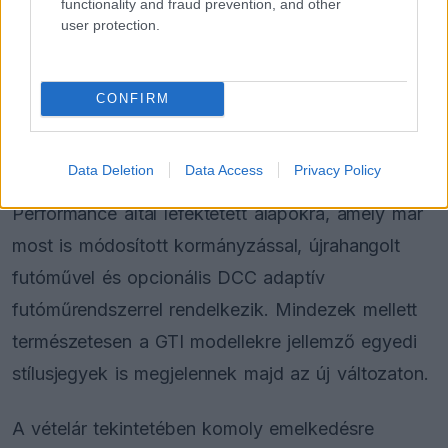
functionality and fraud prevention, and other
user protection.
FORMA-1
Jelentős összeget kér Alonso az
Aston Martintól a folytatásért
CONFIRM
Data Deletion
Data Access
Privacy Policy
Az ID.3 GTI várhatóan tovább építkezik a GTX
Performance által lefektetett alapokra, amely már
most is módosított kormányzással, újrahangolt
futóművel és opcionális DCC adaptív
futóműrendszerrel rendelkezik. Mindezek mellett
természetesen a GTI modellekre jellemző egyedi
stílusjegyek is megjelennek majd az új változaton.
A vételár tekintetében komoly emelkedésre