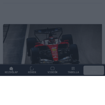
KEZDŐLAP
HÍREK
VIDEÓK
TABELLA
MENÜ
FORMA-1
/
FERRARI
Mika Hakkinen szerint az új F1-es
autók jobbak a saját
sikerkorszakának gépeinél