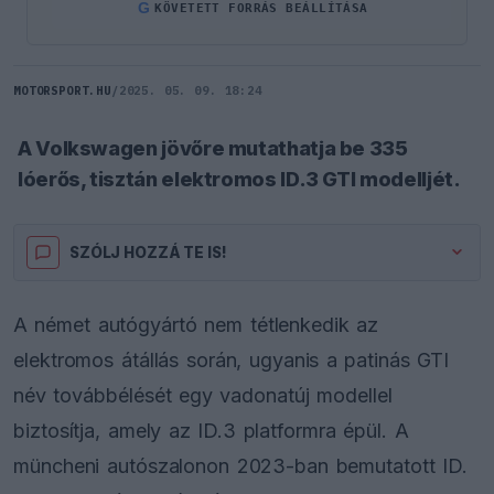
G
KÖVETETT FORRÁS BEÁLLÍTÁSA
MOTORSPORT.HU
/
2025. 05. 09. 18:24
A Volkswagen jövőre mutathatja be 335
lóerős, tisztán elektromos ID.3 GTI modelljét.
SZÓLJ HOZZÁ TE IS!
A német autógyártó nem tétlenkedik az
elektromos átállás során, ugyanis a patinás GTI
név továbbélését egy vadonatúj modellel
biztosítja, amely az ID.3 platformra épül. A
müncheni autószalonon 2023-ban bemutatott ID.