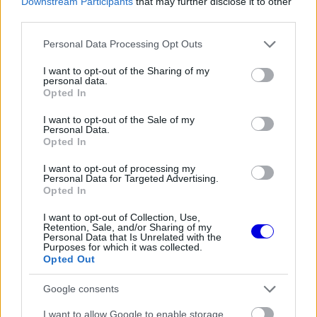
Downstream Participants
that may further disclose it to other
third parties.
The media could not be loaded, either because
This
Please note that this website/app uses one or more Google
Personal Data Processing Opt Outs
the server or network failed or because the format
services and may gather and store information including but
is
is not supported.
not limited to your visit or usage behaviour. You may click to
I want to opt-out of the Sharing of my
personal data.
Video
a
grant or deny consent to Google and its third-party tags to
Player
Opted In
is
use your data for below specified purposes in below Google
loading.
modal
consent section.
I want to opt-out of the Sale of my
window.
Personal Data.
Opted In
I want to opt-out of processing my
Personal Data for Targeted Advertising.
Opted In
Az új GTI változat műszaki finomhangolása
I want to opt-out of Collection, Use,
jelenleg is zajlik, amelynek egyik legfontosabb
Retention, Sale, and/or Sharing of my
Personal Data that Is Unrelated with the
eleme a hátsókerék-meghajtás megtartása lesz. A
Purposes for which it was collected.
Opted Out
teljesítmény tekintetében ugyanakkor nem várható
Google consents
jelentős előrelépés, mivel a szakértők szerint
I want to allow Google to enable storage
nagyjából 335 lóerős (250 kW)