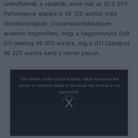
számíthatnak a vásárlók, mivel már az ID.3 GTX
Performance alapára is 48 725 euróról indul
Németországban. Összehasonlításképpen
érdemes megemlíteni, hogy a hagyományos Golf
GTI jelenleg 45 655 euróba, míg a GTI Clubsport
49 225 euróba kerül a német piacon.
This
is
a
The media could not be loaded, either because the
modal
window.
server or network failed or because the format is not
supported.
Video
Player
is
loading.