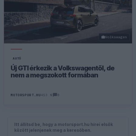
Volkswagen
AUTÓ
Új GTI érkezik a Volkswagentől, de
nem a megszokott formában
0
MOTORSPORT.HU
453 N
Itt állítsd be, hogy a motorsport.hu hírei elsők
között jelenjenek meg a keresőben.