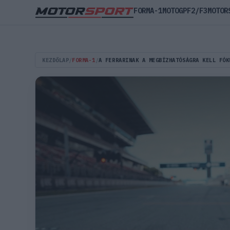
FORMA-1
MOTOGP
F2/F3
MOTOR
KEZDŐLAP
/
FORMA-1
/
A FERRARINAK A MEGBÍZHATÓSÁGRA KELL FÓK