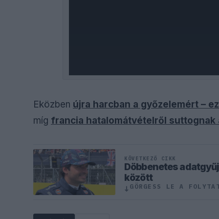
Eközben
újra harcban a győzelemért – e
míg
francia hatalomátvételről suttognak 
KÖVETKEZŐ CIKK
Döbbenetes adatgyűjté
között
GÖRGESS LE A FOLYTA
↓