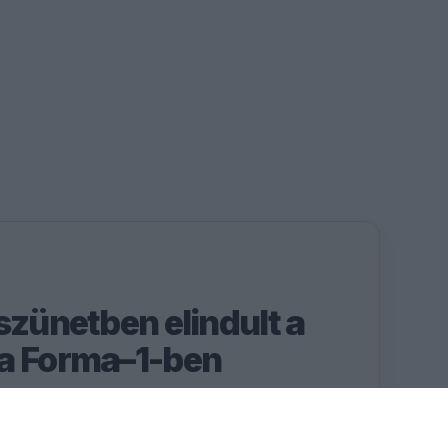
szünetben elindult a
 a Forma–1-ben
nek elkezdeni a
lést a Forma–1-es pilóták a