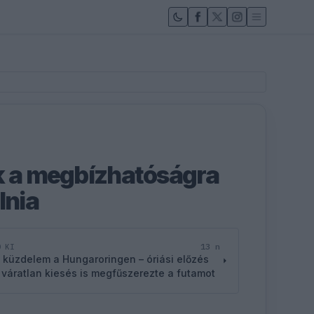
k a megbízhatóságra
lnia
13 n
D KI
 küzdelem a Hungaroringen – óriási előzés
 váratlan kiesés is megfűszerezte a futamot