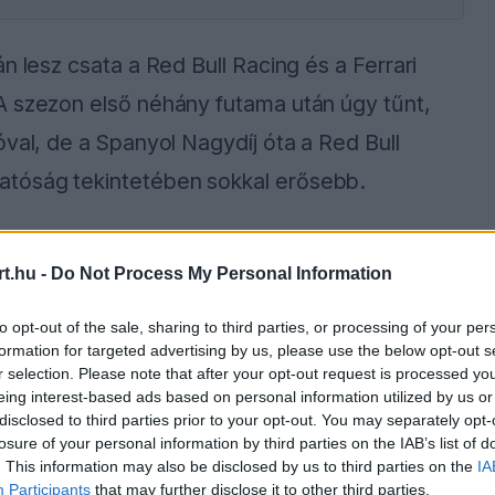
n lesz csata a Red Bull Racing és a Ferrari
A szezon első néhány futama után úgy tűnt,
val, de a Spanyol Nagydíj óta a Red Bull
atóság tekintetében sokkal erősebb.
Youtube-on közzétett videójában kifejti.
t.hu -
Do Not Process My Personal Information
következő futamokon kézben tudja tartani a
yan súlyos motorproblémákkal esett ki, hogy
to opt-out of the sale, sharing to third parties, or processing of your per
formation for targeted advertising by us, please use the below opt-out s
ekülnie kellett, hogy elkerülje a lángokat, és
r selection. Please note that after your opt-out request is processed y
z az olaszoknak.
eing interest-based ads based on personal information utilized by us or
disclosed to third parties prior to your opt-out. You may separately opt-
losure of your personal information by third parties on the IAB’s list of
. This information may also be disclosed by us to third parties on the
IA
Participants
that may further disclose it to other third parties.