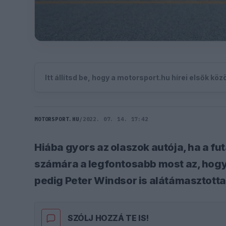
Itt állítsd be, hogy a motorsport.hu hírei elsők kö
MOTORSPORT.HU
/
2022. 07. 14. 17:42
Hiába gyors az olaszok autója, ha a fu
számára a legfontosabb most az, hog
pedig Peter Windsor is alátámasztotta
SZÓLJ HOZZÁ TE IS!