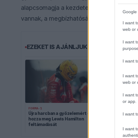
alapcsomagja a kezdetektől fogva briliáns 
Google 
vannak, a megbízhatóságon tényleg javítan
I want t
web or d
I want t
EZEKET IS AJÁNLJUK
purpose
I want 
I want t
web or d
I want t
or app.
FORMA-1
Újra harcban a győzelemért – ez
I want t
FORMA-1
hozza meg Lewis Hamilton
Francia hatal
feltámadását
suttognak a R
I want t
authenti