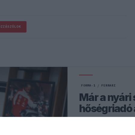
OZZÁSZÓLOK
FORMA-1
/
FERRARI
Már a nyári 
hőségriadó
A nyári szünetben kénytele
hőségriadóra való felkészü