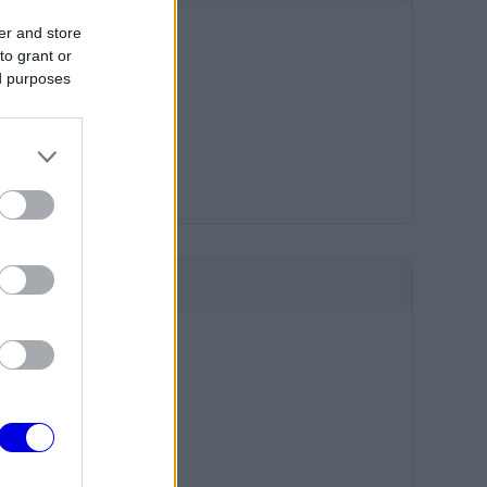
er and store
to grant or
ed purposes
HIRDETÉS