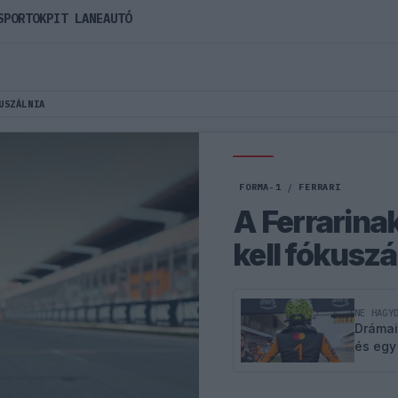
SPORTOK
PIT LANE
AUTÓ
USZÁLNIA
FORMA-1
/
FERRARI
A Ferrarina
kell fókuszá
NE HAGY
Drámai
és egy