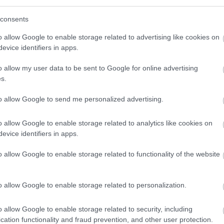
volt". Tehát bár a fejlesztések rendben
consents
i kell.
o allow Google to enable storage related to advertising like cookies on
evice identifiers in apps.
o allow my user data to be sent to Google for online advertising
s.
to allow Google to send me personalized advertising.
o allow Google to enable storage related to analytics like cookies on
evice identifiers in apps.
o allow Google to enable storage related to functionality of the website
FORMA-1
Kimi Räikkönen, akinek több
o allow Google to enable storage related to personalization.
világbajnoki címet kellett volna
omátvételről
nyernie a McLarennel
ed Bullnál
o allow Google to enable storage related to security, including
cation functionality and fraud prevention, and other user protection.