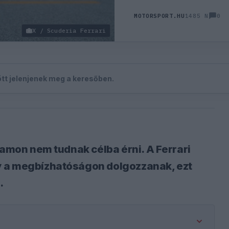
0
MOTORSPORT.HU
1485 N
X / Scuderia Ferrari
zött jelenjenek meg a keresőben.
tamon nem tudnak célba érni. A Ferrari
y a megbízhatóságon dolgozzanak, ezt
.