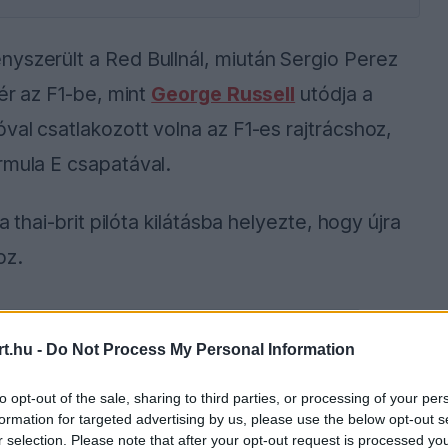
yszerült a Red Bullnál, miután Sergio Perez
tér az F1-be, mint
George Russell
utódja a
val csatlakozott volna az F1-es rajtrácshoz,
rmula E csapatával.
a thai-brit pilóta kilátásba helyezte, hogy újra
oz.
ause the server or network failed or because the
t.hu -
Do Not Process My Personal Information
s not supported.
to opt-out of the sale, sharing to third parties, or processing of your per
formation for targeted advertising by us, please use the below opt-out s
r selection. Please note that after your opt-out request is processed y