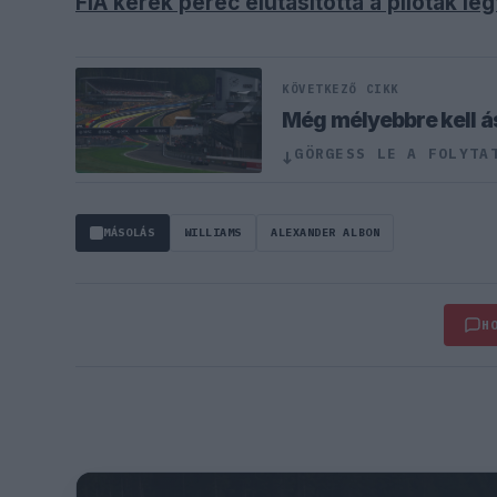
FIA kerek perec elutasította a pilóták l
KÖVETKEZŐ CIKK
Még mélyebbre kell ás
GÖRGESS LE A FOLYTA
↓
MÁSOLÁS
WILLIAMS
ALEXANDER ALBON
H