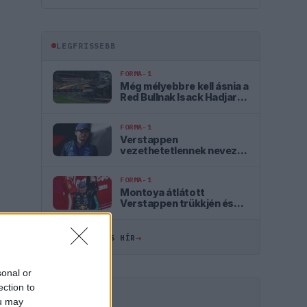
LEGFRISSEBB
FORMA-1
Még mélyebbre kell ásnia a
Red Bullnak Isack Hadjar
szerint
FORMA-1
Verstappen
vezethetetlennek nevezte
az autót, mélyül a válság a
csapatnál
FORMA-1
Montoya átlátott
Verstappen trükkjén és
elárulta a távozási
pletykák valódi okát
→
ÖSSZES FRISS HÍR
sonal or
ection to
HIRDETÉS
ou may