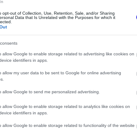
In
o opt-out of Collection, Use, Retention, Sale, and/or Sharing
ersonal Data that Is Unrelated with the Purposes for which it
lected.
Out
consents
o allow Google to enable storage related to advertising like cookies on
evice identifiers in apps.
FORMA-1
perec elutasította
Sergio Perez válthatja Carlos
o allow my user data to be sent to Google for online advertising
főbb követelését
Sainzot a Williamsnél
s.
to allow Google to send me personalized advertising.
o allow Google to enable storage related to analytics like cookies on
y nem kapok, az időzítésen múlik, sok
evice identifiers in apps.
részéről mindent beleadtam. Volt egy A
o allow Google to enable storage related to functionality of the website
egyek. Mondjuk az AA terv is az volt