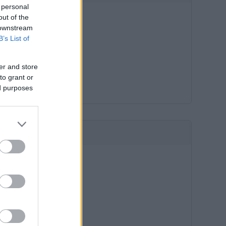
 personal
out of the
 downstream
B’s List of
er and store
to grant or
ed purposes
HIRDETÉS