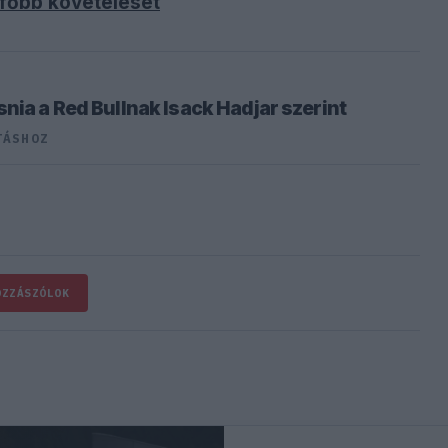
egfőbb követelését
nia a Red Bullnak Isack Hadjar szerint
TÁSHOZ
OZZÁSZÓLOK