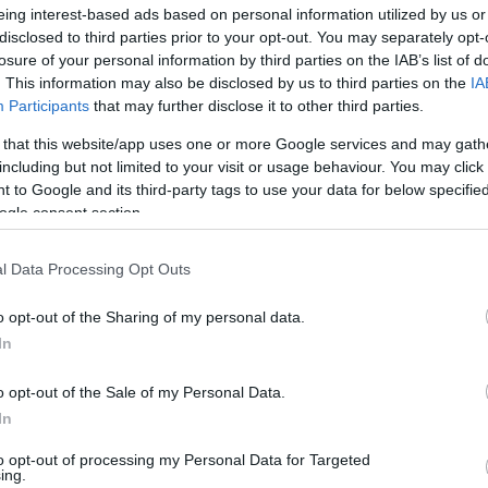
eing interest-based ads based on personal information utilized by us or
disclosed to third parties prior to your opt-out. You may separately opt-
losure of your personal information by third parties on the IAB’s list of
. This information may also be disclosed by us to third parties on the
IA
Participants
that may further disclose it to other third parties.
 that this website/app uses one or more Google services and may gath
including but not limited to your visit or usage behaviour. You may click 
 to Google and its third-party tags to use your data for below specifi
ogle consent section.
l Data Processing Opt Outs
o opt-out of the Sharing of my personal data.
almasabb év volt számomra, mint bármelyik
In
urcsa elhinni, de az éhség ott volt bennem" -
o opt-out of the Sale of my Personal Data.
s
-nek.
In
to opt-out of processing my Personal Data for Targeted
ing.