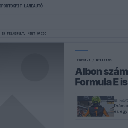
SPORTOK
PIT LANE
AUTÓ
 IS FELMERÜLT, MINT OPCIÓ
FORMA-1
/
WILLIAMS
Albon számá
Formula E is
NE HAGY
Drámai
és egy