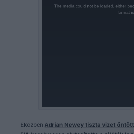
is
a
The media could not be loaded, either bec
modal
window.
format i
Eközben
Adrian Newey tiszta vizet öntöt