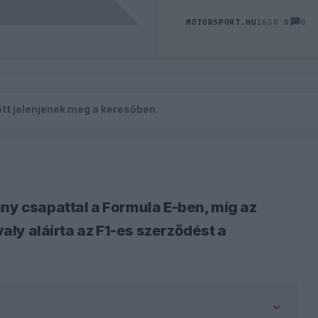
0
MOTORSPORT.HU
1630 N
zött jelenjenek meg a keresőben.
ány csapattal a Formula E-ben, míg az
valy aláírta az F1-es szerződést a