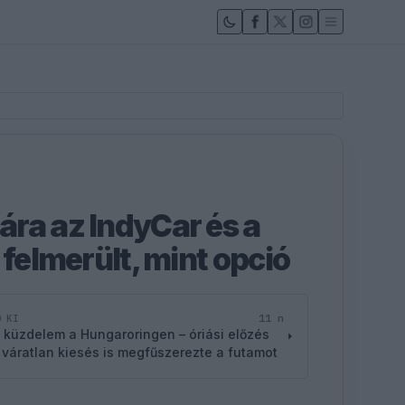
ra az IndyCar és a
 felmerült, mint opció
11 n
D KI
 küzdelem a Hungaroringen – óriási előzés
 váratlan kiesés is megfűszerezte a futamot