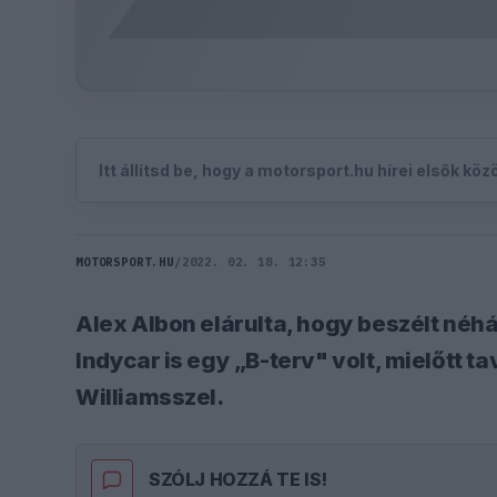
Itt állítsd be, hogy a motorsport.hu hírei elsők kö
MOTORSPORT.HU
/
2022. 02. 18. 12:35
Alex Albon elárulta, hogy beszélt néh
Indycar is egy „B-terv" volt, mielőtt ta
Williamsszel.
SZÓLJ HOZZÁ TE IS!