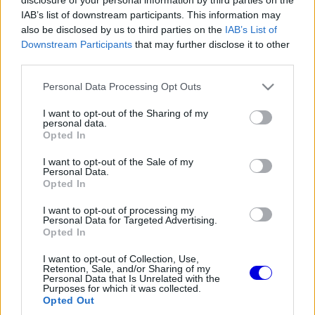
IAB’s list of downstream participants. This information may
also be disclosed by us to third parties on the
IAB’s List of
Régi rendszerű fiókkal rendelkezel?
Downstream Participants
that may further disclose it to other
Lépj be felhasználónévvel és jelszóval, majd állj át
az e-mail alapú rendszerre.
third parties.
Please note that this website/app uses one or more Google
Personal Data Processing Opt Outs
services and may gather and store information including but
not limited to your visit or usage behaviour. You may click to
I want to opt-out of the Sharing of my
Dr. Marko
HITELESÍTETT
personal data.
D
grant or deny consent to Google and its third-party tags to
Opted In
@dr-marko
2026. 07. 08. 05:46
(szerkesztve)
use your data for below specified purposes in below Google
consent section.
I want to opt-out of the Sale of my
Kedves Kovács Enikő! Nem vagy tisztában a
Personal Data.
fogalmakkal. A kitálalt mást jelent. (Kritika,
Opted In
tehát törlendő ez is.)
I want to opt-out of processing my
Personal Data for Targeted Advertising.
Opted In
0
0
Némítás
Válasz
I want to opt-out of Collection, Use,
Retention, Sale, and/or Sharing of my
Personal Data that Is Unrelated with the
Purposes for which it was collected.
Opted Out