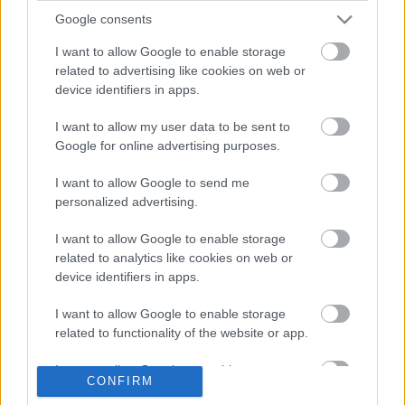
Friss tartalmakért kövessetek minket a Google
Google consents
Híreken is.
I want to allow Google to enable storage
related to advertising like cookies on web or
FRISS HÍREK
ÖSSZES
device identifiers in apps.
Döbbenetes adatgyűjtéssel döntött a Ferrari
I want to allow my user data to be sent to
17:28
1
Sainz és Ricciardo között
Google for online advertising purposes.
Már a nyári szünetben elindult a hőségriadó a
16:38
2
I want to allow Google to send me
Forma–1-ben
personalized advertising.
Amikor az F1-ben nem szavakkal rendezték le
16:06
3
az ütközést
I want to allow Google to enable storage
A rajongók még nem írták le George Russellt
related to analytics like cookies on web or
15:35
4
a súlyos pofonok után
device identifiers in apps.
Sainz visszatérne a Red Bullhoz, ahol a
15:02
5
győzelemért harcolhatna
I want to allow Google to enable storage
related to functionality of the website or app.
I want to allow Google to enable storage
KOMMENTPROFIL
CONFIRM
related to personalization.