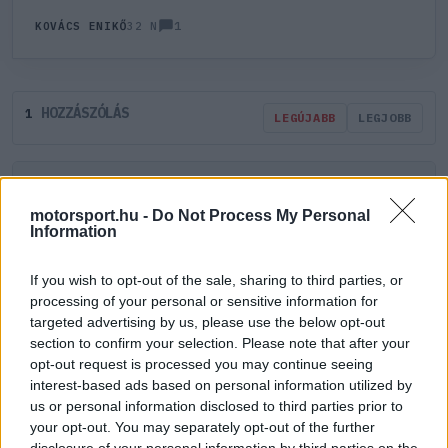
1
KOVÁCS ENIKŐ
32 N
HOZZÁSZÓLÁS
1
LEGÚJABB
LEGJOBB
ÚJ HOZZÁSZÓLÁS
motorsport.hu -
Do Not Process My Personal
Information
Meglévő felhasználó
Új felhasználó
If you wish to opt-out of the sale, sharing to third parties, or
Belépés e-maillel
processing of your personal or sensitive information for
targeted advertising by us, please use the below opt-out
section to confirm your selection. Please note that after your
opt-out request is processed you may continue seeing
interest-based ads based on personal information utilized by
us or personal information disclosed to third parties prior to
your opt-out. You may separately opt-out of the further
Belépés
Elfelejtett jelszó?
disclosure of your personal information by third parties on the