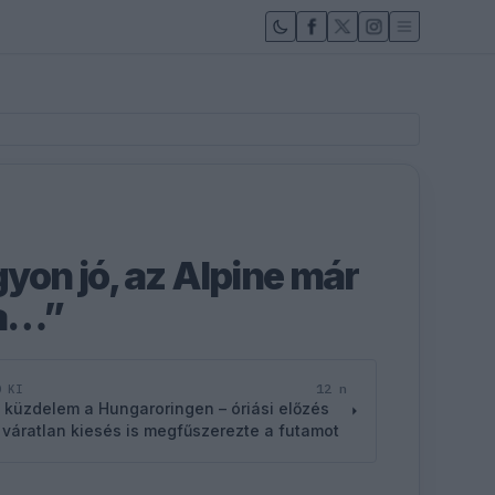
yon jó, az Alpine már
ra…”
12 n
D KI
 küzdelem a Hungaroringen – óriási előzés
 váratlan kiesés is megfűszerezte a futamot