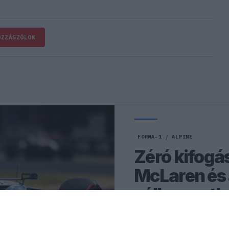
OZZÁSZÓLOK
FORMA-1
/
ALPINE
Zéró kifogás
McLaren és a
célkeresztb
Flavio Briatore szerint az 