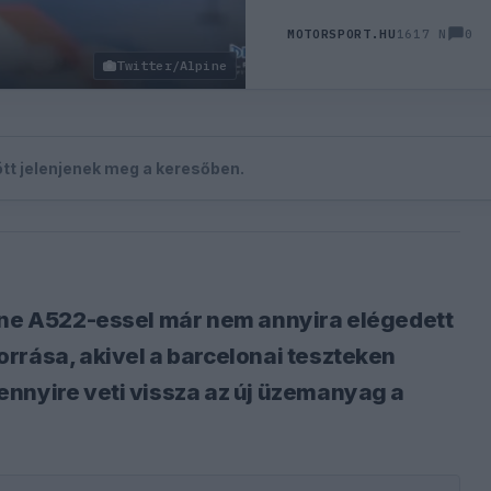
0
MOTORSPORT.HU
1617 N
Twitter/Alpine
zött jelenjenek meg a keresőben.
pine A522-essel már nem annyira elégedett
rrása, akivel a barcelonai teszteken
nnyire veti vissza az új üzemanyag a