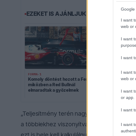
Google 
EZEKET IS AJÁNLJUK
I want t
web or d
I want t
purpose
I want 
I want t
FORMA-1
FORMA-1
web or d
Komoly döntést hozott a Ferrari,
Különös szöv
miközben a Red Bullnál
Esteban Ocon
elmaradtak a győzelmek
igazolását
I want t
or app.
I want t
„Teljesítmény terén nagyot tudtunk előr
a többiekhez viszonyítva. De az új üzeman
I want t
authenti
ezt is bele kell kalkulálnunk, amikor az er