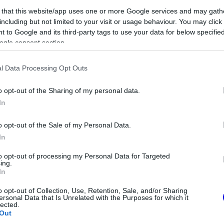
 that this website/app uses one or more Google services and may gath
including but not limited to your visit or usage behaviour. You may click 
 to Google and its third-party tags to use your data for below specifi
ogle consent section.
l Data Processing Opt Outs
o opt-out of the Sharing of my personal data.
In
o opt-out of the Sale of my Personal Data.
In
to opt-out of processing my Personal Data for Targeted
ing.
ra. Vannak hiányzó dolgok… sok dolog
In
rása Barcelonában, majd áttért a motor
o opt-out of Collection, Use, Retention, Sale, and/or Sharing
ersonal Data that Is Unrelated with the Purposes for which it
lected.
Out