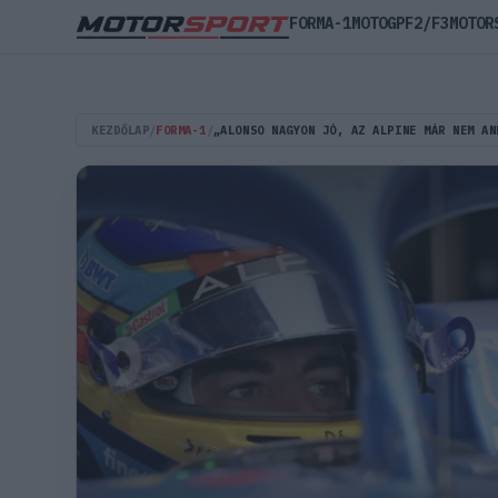
FORMA-1
MOTOGP
F2/F3
MOTOR
KEZDŐLAP
/
FORMA-1
/
„ALONSO NAGYON JÓ, AZ ALPINE MÁR NEM AN