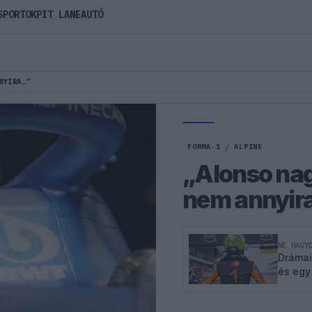
SPORTOK
PIT LANE
AUTÓ
NYIRA…”
FORMA-1
/
ALPINE
„Alonso nag
nem annyi
NE HAGY
Drámai
és egy