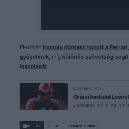
Eközben
komoly döntést hozott a Ferrari
győzelmek
, míg
különös szövetség segít
igazolását
KÖVETKEZŐ CIKK
Óriási fordulat Lewis
GÖRGESS LE A FOLYTA
↓
MÁSOLÁS
ALPINE
FERNANDO ALONSO