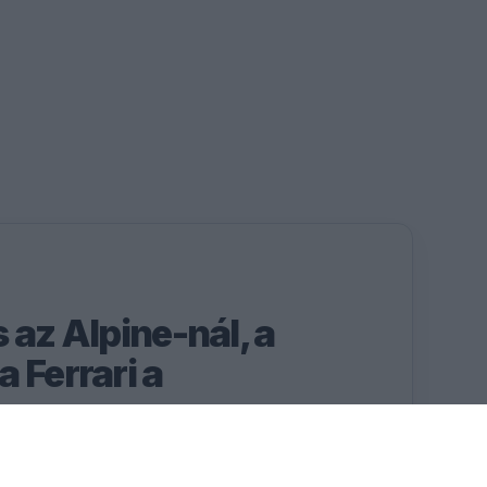
 az Alpine-nál, a
 Ferrari a
en
Alpine mindennel