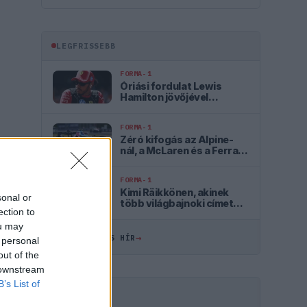
LEGFRISSEBB
FORMA-1
Óriási fordulat Lewis
Hamilton jövőjével
kapcsolatban
FORMA-1
Zéró kifogás az Alpine-
nál, a McLaren és a Ferrari
a célkeresztben
FORMA-1
Kimi Räikkönen, akinek
sonal or
több világbajnoki címet
ection to
kellett volna nyernie a
McLarennel
ou may
→
ÖSSZES FRISS HÍR
 personal
out of the
 downstream
B’s List of
HIRDETÉS