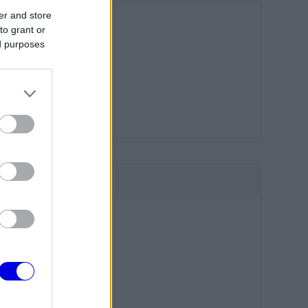
er and store
to grant or
ed purposes
HIRDETÉS