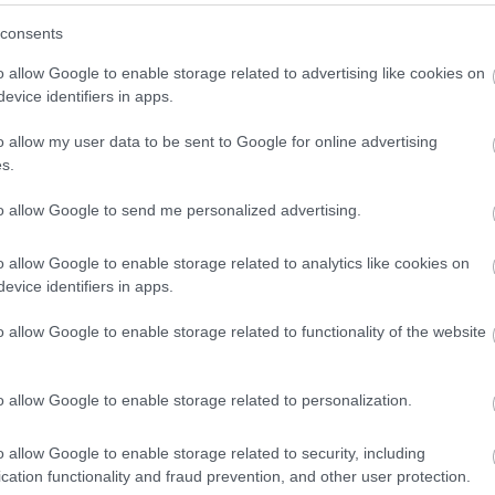
consents
o allow Google to enable storage related to advertising like cookies on
evice identifiers in apps.
o allow my user data to be sent to Google for online advertising
s.
to allow Google to send me personalized advertising.
o allow Google to enable storage related to analytics like cookies on
evice identifiers in apps.
etség segítheti
FORMA-1
 Aston Martinhoz
Rendkívül okos döntést hozott
o allow Google to enable storage related to functionality of the website
az Aston Martin az F1-ben
o allow Google to enable storage related to personalization.
elépni. Remélem, hogy versenyképesek leszünk
yag miatt vesztettünk a teljesítményünkből,
o allow Google to enable storage related to security, including
cation functionality and fraud prevention, and other user protection.
őforrásunk erejéről beszélünk.”