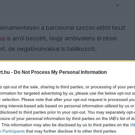
lémamentesen a barcelonai szezon előtti teszt
so
is arról beszélt, hogy ambivalens érzései
t, de negatívumokkal is találkozott.
s forrására hivatkozva írt a francia
t.hu -
Do Not Process My Personal Information
ól többnyire jó dolgokat mondott a forrás, míg
ív a véleménye.
to opt-out of the sale, sharing to third parties, or processing of your per
formation for targeted advertising by us, please use the below opt-out s
r selection. Please note that after your opt-out request is processed y
eing interest-based ads based on personal information utilized by us or
disclosed to third parties prior to your opt-out. You may separately opt-
ause the server or network failed or because the
losure of your personal information by third parties on the IAB’s list of
s not supported.
. This information may also be disclosed by us to third parties on the
IA
Participants
that may further disclose it to other third parties.